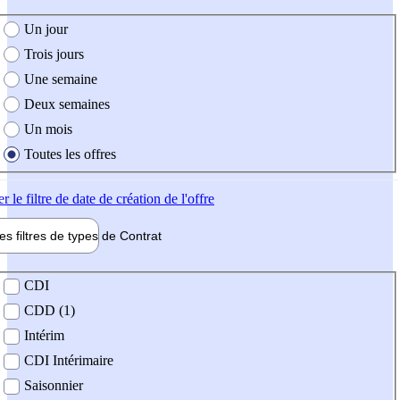
e création de l'offre
Un jour
Trois jours
Une semaine
Deux semaines
Un mois
Toutes les offres
er
le filtre de date de création de l'offre
les filtres de types de
Contrat
de contrat
CDI
CDD (1)
Intérim
CDI Intérimaire
Saisonnier