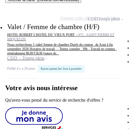
Ajouter cette offre à ma sélection
CDD
Temps plein
Valet / Femme de chambre (H/F)
HOTEL ROBERT L'HOTEL DU VIEUX PORT -
975 - SAINT PIERRE ET
MIQUELON
Nous recherchons 1 valet/ femme de chambre Durée du contrat : de Aout à fin
septembre 2026 Horaires de travail : - Temps complet : 39h - Travail en continu :
généralement 8h30/15h30 (pause de...
CDD - Temps plein
Publié il y a 20 jours
Soyez parmi les 1ers à postuler
Votre avis nous intéresse
Qu'avez-vous pensé du service de recherche d'offres ?