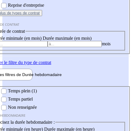
Reprise d'entreprise
plus
de types de contrat
 DE CONTRAT
ée de contrat
ée minimale (en mois)
Durée maximale (en mois)
mois
er
le filtre du type de contrat
les filtres de
Durée hebdo
madaire
 hebdomadaire
Temps plein (1)
Temps partiel
Non renseignée
 HEBDOMADAIRE
cisez la durée hebdomadaire :
ée minimale (en heure)
Durée maximale (en heure)