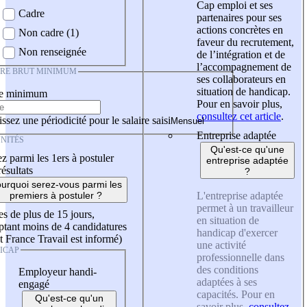
Cap emploi et ses
Cadre
partenaires pour ses
actions concrètes en
Non cadre (1)
faveur du recrutement,
Non renseignée
de l’intégration et de
l’accompagnement de
IRE BRUT MINIMUM
ses collaborateurs en
situation de handicap.
re minimum
Pour en savoir plus,
consultez cet article
.
ssez une périodicité pour le salaire saisi
Entreprise adaptée
NITÉS
Qu'est-ce qu'une
z parmi les 1ers à postuler
entreprise adaptée
résultats
?
urquoi serez-vous parmi les
L'entreprise adaptée
premiers à postuler ?
permet à un travailleur
es de plus de 15 jours,
en situation de
tant moins de 4 candidatures
handicap d'exercer
t France Travail est informé)
une activité
ICAP
professionnelle dans
des conditions
Employeur handi-
adaptées à ses
engagé
capacités. Pour en
Qu'est-ce qu'un
savoir plus,
consultez