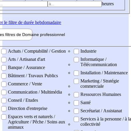
heures
er
le filtre de durée hebdomadaire
les filtres de
Domaine pro
fessionnel
ne professionel
Achats / Comptabilité / Gestion
Industrie
Arts / Artisanat d'art
Informatique /
Télécommunication
Banque / Assurance
Installation / Maintenance
Bâtiment / Travaux Publics
Marketing / Stratégie
Commerce / Vente
commerciale
Communication / Multimédia
Ressources Humaines
Conseil / Etudes
Santé
Direction d'entreprise
Secrétariat / Assistanat
Espaces verts et naturels /
Services à la personne / à l
Agriculture / Pêche / Soins aux
collectivité
animaux