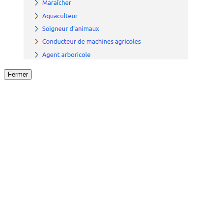
Fermer
Fermer
le détail de l'offre
/
Offre
sur
Offre précéden