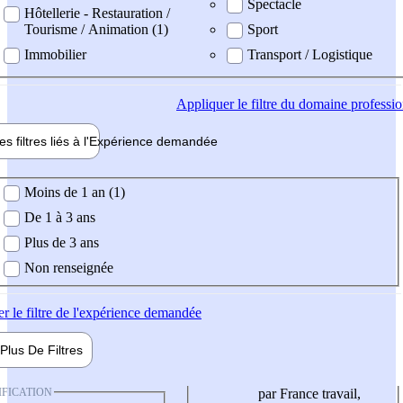
Spectacle
Hôtellerie - Restauration /
Tourisme / Animation (1)
Sport
Immobilier
Transport / Logistique
Appliquer
le filtre du domaine professi
es filtres liés à l'
Expérience
demandée
ience demandée
Moins de 1 an (1)
De 1 à 3 ans
Plus de 3 ans
Non renseignée
er
le filtre de l'expérience demandée
Plus De
Filtres
IFICATION
par France travail,