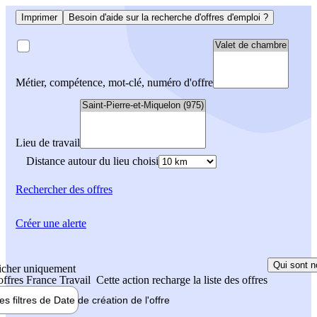
Imprimer
Besoin d'aide sur la recherche d'offres d'emploi ?
Métier, compétence, mot-clé, numéro d'offre
Lieu de travail
Distance autour du lieu choisi
Rechercher
des offres
Créer une alerte
Qui sont n
icher uniquement
 offres France Travail
Cette action recharge la liste des offres
les filtres de
Date de création
de l'offre