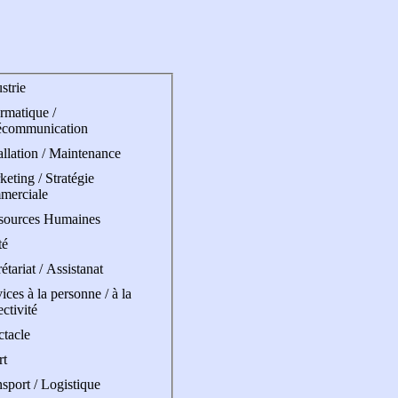
strie
rmatique /
écommunication
allation / Maintenance
eting / Stratégie
merciale
sources Humaines
té
étariat / Assistanat
ices à la personne / à la
ectivité
ctacle
rt
sport / Logistique