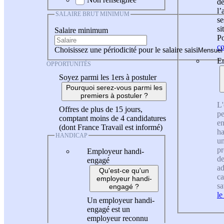
de
l
SALAIRE BRUT MINIMUM
se
si
Salaire minimum
Po
co
Choisissez une périodicité pour le salaire saisi
En
OPPORTUNITÉS
Soyez parmi les 1ers à postuler
Pourquoi serez-vous parmi les
premiers à postuler ?
L'
Offres de plus de 15 jours,
pe
comptant moins de 4 candidatures
en
(dont France Travail est informé)
ha
HANDICAP
un
pr
Employeur handi-
de
engagé
ad
Qu'est-ce qu'un
ca
employeur handi-
sa
engagé ?
le
Un employeur handi-
engagé est un
employeur reconnu