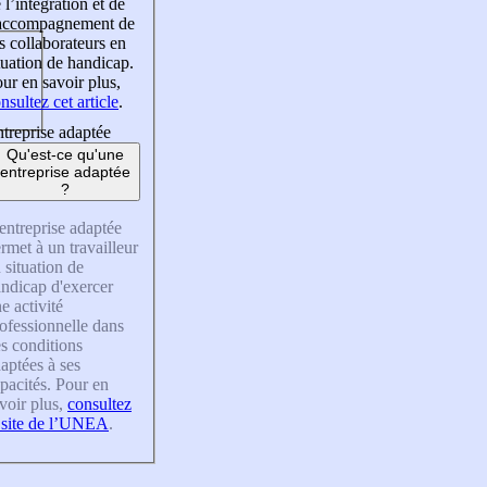
 l’intégration et de
’accompagnement de
s collaborateurs en
tuation de handicap.
ur en savoir plus,
nsultez cet article
.
treprise adaptée
Qu'est-ce qu'une
entreprise adaptée
?
entreprise adaptée
rmet à un travailleur
 situation de
ndicap d'exercer
e activité
ofessionnelle dans
s conditions
aptées à ses
pacités. Pour en
voir plus,
consultez
 site de l’UNEA
.