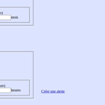
s)
mois
ure)
heures
Créer une alerte