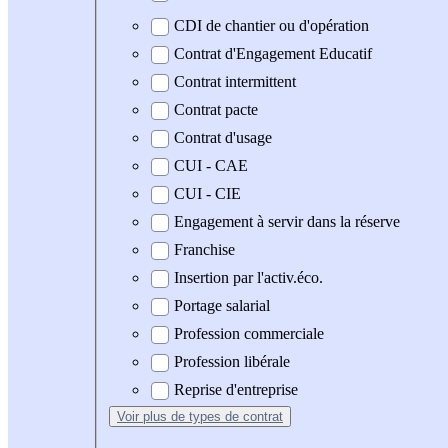
CDI de chantier ou d'opération
Contrat d'Engagement Educatif
Contrat intermittent
Contrat pacte
Contrat d'usage
CUI - CAE
CUI - CIE
Engagement à servir dans la réserve
Franchise
Insertion par l'activ.éco.
Portage salarial
Profession commerciale
Profession libérale
Reprise d'entreprise
Voir plus
de types de contrat