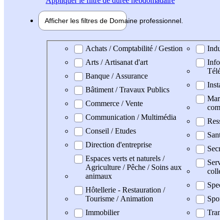
Appliquer
le filtre de durée hebdomadaire
Afficher les filtres de
Domaine pro
fessionnel
Domaine professionel
Achats / Comptabilité / Gestion
Indu
Arts / Artisanat d'art
Info
Tél
Banque / Assurance
Inst
Bâtiment / Travaux Publics
Mark
Commerce / Vente
com
Communication / Multimédia
Res
Conseil / Etudes
San
Direction d'entreprise
Secr
Espaces verts et naturels /
Serv
Agriculture / Pêche / Soins aux
coll
animaux
Spe
Hôtellerie - Restauration /
Tourisme / Animation
Spo
Immobilier
Tran