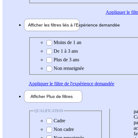
Appliquer
le fil
Afficher les filtres liés à l'
Expérience
demandée
Expérience demandée
Moins de 1 an
De 1 à 3 ans
Plus de 3 ans
Non renseignée
Appliquer
le filtre de l'expérience demandée
Afficher
Plus de
filtres
QUALIFICATION
pa
Ca
Cadre
pa
ac
Non cadre
fa
Non renseignée