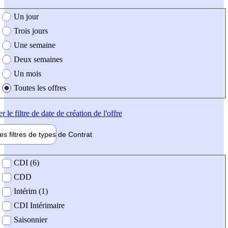
e création de l'offre
Un jour
Trois jours
Une semaine
Deux semaines
Un mois
Toutes les offres
er
le filtre de date de création de l'offre
les filtres de types de
Contrat
de contrat
CDI (6)
CDD
Intérim (1)
CDI Intérimaire
Saisonnier