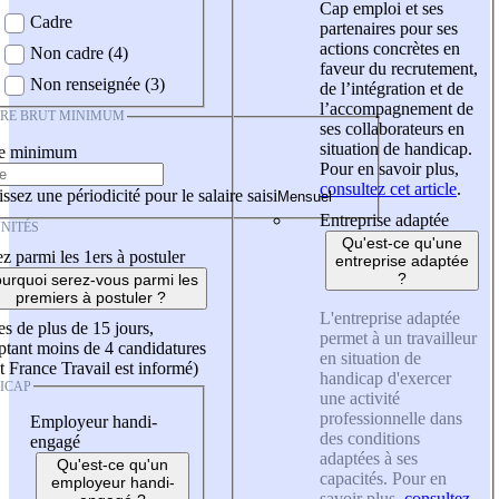
Cap emploi et ses
Cadre
partenaires pour ses
actions concrètes en
Non cadre (4)
faveur du recrutement,
Non renseignée (3)
de l’intégration et de
l’accompagnement de
IRE BRUT MINIMUM
ses collaborateurs en
situation de handicap.
re minimum
Pour en savoir plus,
consultez cet article
.
ssez une périodicité pour le salaire saisi
Entreprise adaptée
NITÉS
Qu'est-ce qu'une
z parmi les 1ers à postuler
entreprise adaptée
?
urquoi serez-vous parmi les
premiers à postuler ?
L'entreprise adaptée
es de plus de 15 jours,
permet à un travailleur
tant moins de 4 candidatures
en situation de
t France Travail est informé)
handicap d'exercer
ICAP
une activité
professionnelle dans
Employeur handi-
des conditions
engagé
adaptées à ses
Qu'est-ce qu'un
capacités. Pour en
employeur handi-
savoir plus,
consultez