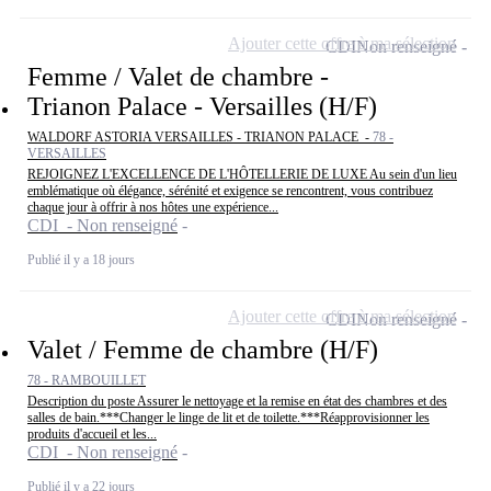
Ajouter cette offre à ma sélection
CDI
Non renseigné
Femme / Valet de chambre -
Trianon Palace - Versailles (H/F)
WALDORF ASTORIA VERSAILLES - TRIANON PALACE -
78 -
VERSAILLES
REJOIGNEZ L'EXCELLENCE DE L'HÔTELLERIE DE LUXE Au sein d'un lieu
emblématique où élégance, sérénité et exigence se rencontrent, vous contribuez
chaque jour à offrir à nos hôtes une expérience...
CDI - Non renseigné
Publié il y a 18 jours
Ajouter cette offre à ma sélection
CDI
Non renseigné
Valet / Femme de chambre (H/F)
78 - RAMBOUILLET
Description du poste Assurer le nettoyage et la remise en état des chambres et des
salles de bain.***Changer le linge de lit et de toilette.***Réapprovisionner les
produits d'accueil et les...
CDI - Non renseigné
Publié il y a 22 jours