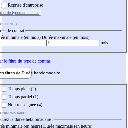
Reprise d'entreprise
plus
de types de contrat
 DE CONTRAT
ée de contrat
ée minimale (en mois)
Durée maximale (en mois)
mois
er
le filtre du type de contrat
les filtres de
Durée hebdo
madaire
 hebdomadaire
Temps plein (2)
Temps partiel (1)
Non renseignée (4)
 HEBDOMADAIRE
cisez la durée hebdomadaire :
ée minimale (en heure)
Durée maximale (en heure)