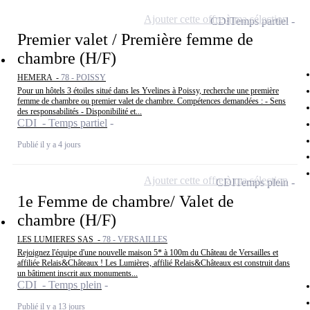
Ajouter cette offre à ma sélection
CDI
Temps partiel
Premier valet / Première femme de
chambre (H/F)
HEMERA -
78 - POISSY
Pour un hôtels 3 étoiles situé dans les Yvelines à Poissy, recherche une première
femme de chambre ou premier valet de chambre. Compétences demandées : - Sens
des responsabilités - Disponibilité et...
CDI - Temps partiel
Publié il y a 4 jours
Ajouter cette offre à ma sélection
CDI
Temps plein
1e Femme de chambre/ Valet de
chambre (H/F)
LES LUMIERES SAS -
78 - VERSAILLES
Rejoignez l'équipe d'une nouvelle maison 5* à 100m du Château de Versailles et
affiliée Relais&Châteaux ! Les Lumières, affilié Relais&Châteaux est construit dans
un bâtiment inscrit aux monuments...
CDI - Temps plein
Publié il y a 13 jours