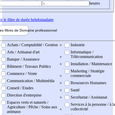
heures
er
le filtre de durée hebdomadaire
les filtres de
Domaine pro
fessionnel
ne professionel
Achats / Comptabilité / Gestion
Industrie
Arts / Artisanat d'art
Informatique /
Télécommunication
Banque / Assurance
Installation / Maintenance
Bâtiment / Travaux Publics
Marketing / Stratégie
Commerce / Vente
commerciale
Communication / Multimédia
Ressources Humaines
Conseil / Etudes
Santé
Direction d'entreprise
Secrétariat / Assistanat
Espaces verts et naturels /
Services à la personne / à l
Agriculture / Pêche / Soins aux
collectivité
animaux