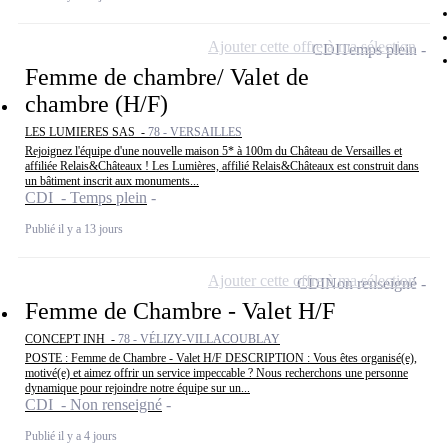
Ajouter cette offre à ma sélection
CDI
Temps plein
Femme de chambre/ Valet de
chambre (H/F)
LES LUMIERES SAS -
78 - VERSAILLES
Rejoignez l'équipe d'une nouvelle maison 5* à 100m du Château de Versailles et
affiliée Relais&Châteaux ! Les Lumières, affilié Relais&Châteaux est construit dans
un bâtiment inscrit aux monuments...
CDI - Temps plein
Publié il y a 13 jours
Ajouter cette offre à ma sélection
CDI
Non renseigné
Femme de Chambre - Valet H/F
CONCEPT INH -
78 - VÉLIZY-VILLACOUBLAY
POSTE : Femme de Chambre - Valet H/F DESCRIPTION : Vous êtes organisé(e),
motivé(e) et aimez offrir un service impeccable ? Nous recherchons une personne
dynamique pour rejoindre notre équipe sur un...
CDI - Non renseigné
Publié il y a 4 jours