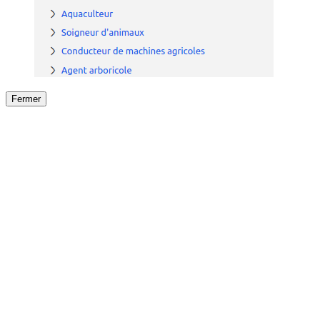
Fermer
Fermer
le détail de l'offre
/
Offre
sur
Offre précéden