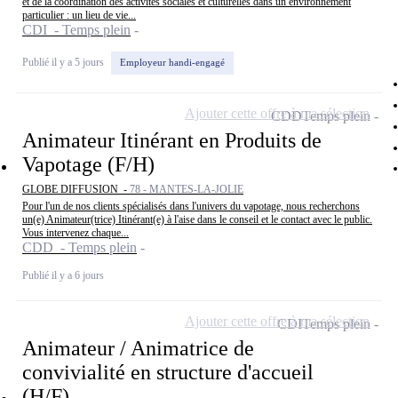
et de la coordination des activités sociales et culturelles dans un environnement
particulier : un lieu de vie...
CDI - Temps plein
Publié il y a 5 jours
Employeur handi-engagé
Ajouter cette offre à ma sélection
CDD
Temps plein
Animateur Itinérant en Produits de
Vapotage (F/H)
GLOBE DIFFUSION -
78 - MANTES-LA-JOLIE
Pour l'un de nos clients spécialisés dans l'univers du vapotage, nous recherchons
un(e) Animateur(trice) Itinérant(e) à l'aise dans le conseil et le contact avec le public.
Vous intervenez chaque...
CDD - Temps plein
Publié il y a 6 jours
Ajouter cette offre à ma sélection
CDI
Temps plein
Animateur / Animatrice de
convivialité en structure d'accueil
(H/F)