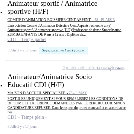
Animateur sportif / Animatrice
sportive (H/F)
COMITE D'ANIMATION BOISSIERE CENT-ARPENT -
78 - PLAISIR
L'association Comité d'Animation Boissière Cent Arpents recherche un(e)
Animateur sportif / Animatrice sportive (H/F)/Professeur de danse Spécialisation
ZUMBA ENFANTS DE 9 ans à 12 ans . Diplôme de...
CDI - Temps partiel
Publié il y a 17 jours
Soyez parmi les 1ers à postuler
Ajouter cette offre à ma sélection
CDI
Temps plein
Animateur/Animatrice Socio
Educatif CDI (H/F)
MAISON D ACCUEIL SPECIALISEE -
78 - LIMAY
POSTULEZ UNIQUEMENT SI VOUS REMPLISSEZ LES CONDITONS DE
DIPLOME ET EXPERIENCE DEMANDEES PAR LE RERCRUTEUR. SINON
CANDIDATURE REFUSEE. Dans le respect du projet associatif et en accord avec
nos...
CDI - Temps plein
Publié il y a 17 jours