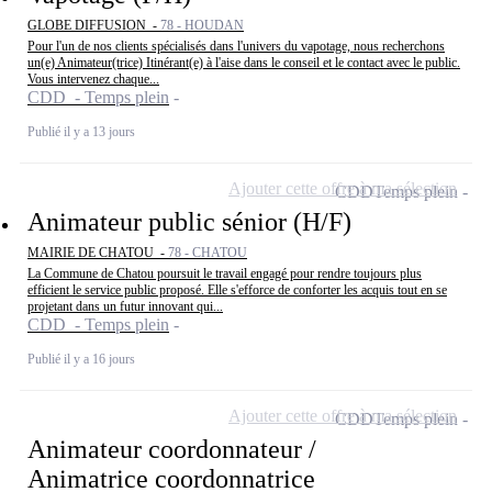
GLOBE DIFFUSION -
78 - HOUDAN
Pour l'un de nos clients spécialisés dans l'univers du vapotage, nous recherchons
un(e) Animateur(trice) Itinérant(e) à l'aise dans le conseil et le contact avec le public.
Vous intervenez chaque...
CDD - Temps plein
Publié il y a 13 jours
Ajouter cette offre à ma sélection
CDD
Temps plein
Animateur public sénior (H/F)
MAIRIE DE CHATOU -
78 - CHATOU
La Commune de Chatou poursuit le travail engagé pour rendre toujours plus
efficient le service public proposé. Elle s'efforce de conforter les acquis tout en se
projetant dans un futur innovant qui...
CDD - Temps plein
Publié il y a 16 jours
Ajouter cette offre à ma sélection
CDD
Temps plein
Animateur coordonnateur /
Animatrice coordonnatrice