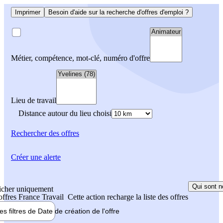
Imprimer
Besoin d'aide sur la recherche d'offres d'emploi ?
Métier, compétence, mot-clé, numéro d'offre
Lieu de travail
Distance autour du lieu choisi
Rechercher
des offres
Créer une alerte
Qui sont n
icher uniquement
 offres France Travail
Cette action recharge la liste des offres
les filtres de
Date de création
de l'offre