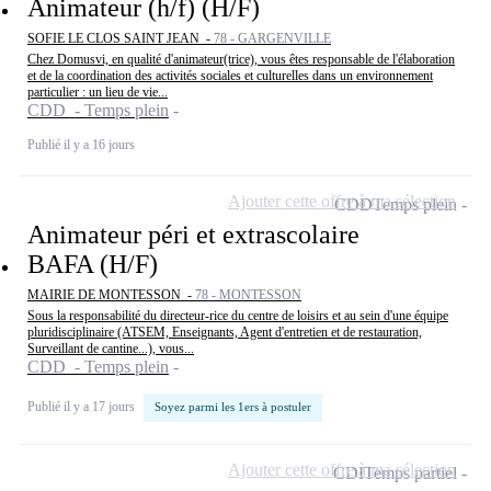
Animateur (h/f) (H/F)
SOFIE LE CLOS SAINT JEAN -
78 - GARGENVILLE
Chez Domusvi, en qualité d'animateur(trice), vous êtes responsable de l'élaboration
et de la coordination des activités sociales et culturelles dans un environnement
particulier : un lieu de vie...
CDD - Temps plein
Publié il y a 16 jours
Ajouter cette offre à ma sélection
CDD
Temps plein
Animateur péri et extrascolaire
BAFA (H/F)
MAIRIE DE MONTESSON -
78 - MONTESSON
Sous la responsabilité du directeur-rice du centre de loisirs et au sein d'une équipe
pluridisciplinaire (ATSEM, Enseignants, Agent d'entretien et de restauration,
Surveillant de cantine...), vous...
CDD - Temps plein
Publié il y a 17 jours
Soyez parmi les 1ers à postuler
Ajouter cette offre à ma sélection
CDI
Temps partiel