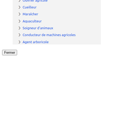
Fermer
Fermer
le détail de l'offre
/
Offre
sur
Offre précéden