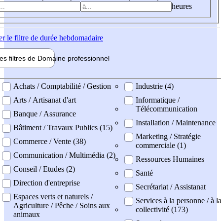
heures
er
le filtre de durée hebdomadaire
les filtres de
Domaine pro
fessionnel
ne professionel
Achats / Comptabilité / Gestion
Industrie (4)
Arts / Artisanat d'art
Informatique /
Télécommunication
Banque / Assurance
Installation / Maintenance
Bâtiment / Travaux Publics (15)
Marketing / Stratégie
Commerce / Vente (38)
commerciale (1)
Communication / Multimédia (2)
Ressources Humaines
Conseil / Etudes (2)
Santé
Direction d'entreprise
Secrétariat / Assistanat
Espaces verts et naturels /
Services à la personne / à l
Agriculture / Pêche / Soins aux
collectivité (173)
animaux