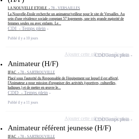
LA NOUVELLE ETOILE -
78 - VERSAILLES
La Nouvelle-Etoile recherche un animateur/veilleur pour le site de Versailles. Au
sein d'une résidence sociale comptant 57 logements, une très grande majorité de
femmes seules ou avec enfants. Le...
CDI - Temps plein
Publié il y a 10 jours
Ajouter cette offre à ma sélection
CDD
Temps plein
Animateur (H/F)
IFAC -
78 - SARTROUVILLE
Placé sous l'autorité du Responsable de l'équipement sur lequel il est affecté,
l'Animateur a pour mission d'organiser des activités (sportives, culturelles,
ludiques.) et de mettre en œuvre le...
CDD - Temps plein
Publié il y a 11 jours
Ajouter cette offre à ma sélection
CDD
Temps plein
Animateur référent jeunesse (H/F)
IFAC -
78 - SARTROUVILLE