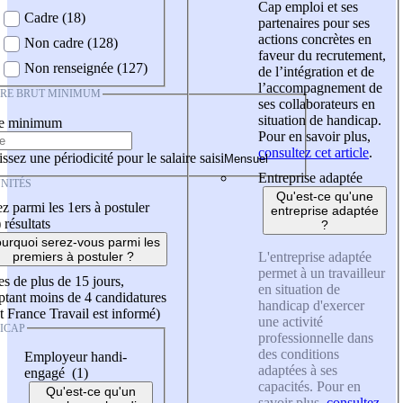
Cap emploi et ses
Cadre (18)
partenaires pour ses
actions concrètes en
Non cadre (128)
faveur du recrutement,
Non renseignée (127)
de l’intégration et de
l’accompagnement de
IRE BRUT MINIMUM
ses collaborateurs en
situation de handicap.
re minimum
Pour en savoir plus,
consultez cet article
.
ssez une périodicité pour le salaire saisi
Entreprise adaptée
NITÉS
Qu'est-ce qu'une
z parmi les 1ers à postuler
entreprise adaptée
)
résultats
?
urquoi serez-vous parmi les
L'entreprise adaptée
premiers à postuler ?
permet à un travailleur
es de plus de 15 jours,
en situation de
tant moins de 4 candidatures
handicap d'exercer
t France Travail est informé)
une activité
ICAP
professionnelle dans
des conditions
Employeur handi-
adaptées à ses
engagé (1)
capacités. Pour en
Qu'est-ce qu'un
savoir plus,
consultez