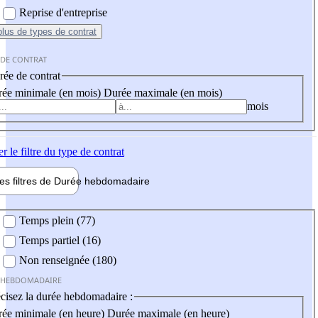
Reprise d'entreprise
plus
de types de contrat
 DE CONTRAT
ée de contrat
ée minimale (en mois)
Durée maximale (en mois)
mois
er
le filtre du type de contrat
les filtres de
Durée hebdo
madaire
 hebdomadaire
Temps plein (77)
Temps partiel (16)
Non renseignée (180)
 HEBDOMADAIRE
cisez la durée hebdomadaire :
ée minimale (en heure)
Durée maximale (en heure)