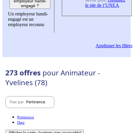
employeur handi-
le site de l’UNEA
.
engagé ?
Un employeur handi-
engagé est un
employeur reconnu
Appliquer
les filtres
273 offres
pour Animateur -
Yvelines (78)
Trier par
Pertinence
Pertinence
Date
Afficher la carte
(contenu non-accessible)