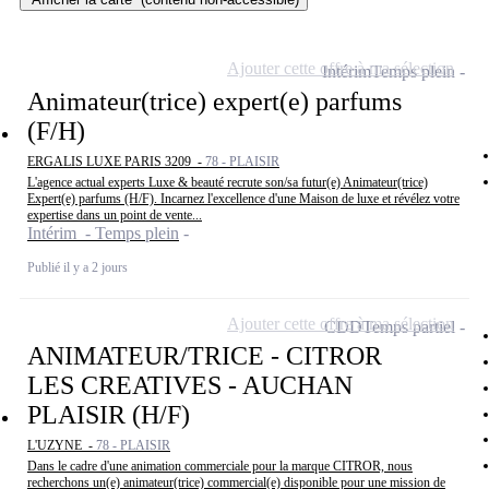
Ajouter cette offre à ma sélection
Intérim
Temps plein
Animateur(trice) expert(e) parfums
(F/H)
ERGALIS LUXE PARIS 3209 -
78 - PLAISIR
L'agence actual experts Luxe & beauté recrute son/sa futur(e) Animateur(trice)
Expert(e) parfums (H/F). Incarnez l'excellence d'une Maison de luxe et révélez votre
expertise dans un point de vente...
Intérim - Temps plein
Publié il y a 2 jours
Ajouter cette offre à ma sélection
CDD
Temps partiel
ANIMATEUR/TRICE - CITROR
LES CREATIVES - AUCHAN
PLAISIR (H/F)
L'UZYNE -
78 - PLAISIR
Dans le cadre d'une animation commerciale pour la marque CITROR, nous
recherchons un(e) animateur(trice) commercial(e) disponible pour une mission de