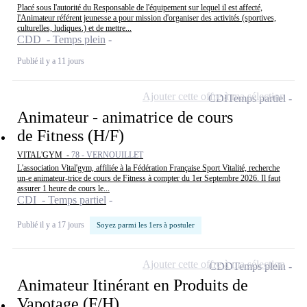
Placé sous l'autorité du Responsable de l'équipement sur lequel il est affecté,
l'Animateur référent jeunesse a pour mission d'organiser des activités (sportives,
culturelles, ludiques.) et de mettre...
CDD - Temps plein
Publié il y a 11 jours
Ajouter cette offre à ma sélection
CDI
Temps partiel
Animateur - animatrice de cours
de Fitness (H/F)
VITAL'GYM -
78 - VERNOUILLET
L'association Vital'gym, affiliée à la Fédération Française Sport Vitalité, recherche
un-e animateur-trice de cours de Fitness à compter du 1er Septembre 2026. Il faut
assurer 1 heure de cours le...
CDI - Temps partiel
Publié il y a 17 jours
Soyez parmi les 1ers à postuler
Ajouter cette offre à ma sélection
CDD
Temps plein
Animateur Itinérant en Produits de
Vapotage (F/H)