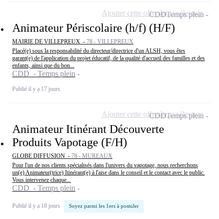
Ajouter cette offre à ma sélection
CDD
Temps plein
Animateur Périscolaire (h/f) (H/F)
MAIRIE DE VILLEPREUX -
78 - VILLEPREUX
Placé(e) sous la responsabilité du directeur/directrice d'un ALSH, vous êtes
garant(e) de l'application du projet éducatif, de la qualité d'accueil des familles et des
enfants, ainsi que du bon...
CDD - Temps plein
Publié il y a 17 jours
Ajouter cette offre à ma sélection
CDD
Temps plein
Animateur Itinérant Découverte
Produits Vapotage (F/H)
GLOBE DIFFUSION -
78 - MUREAUX
Pour l'un de nos clients spécialisés dans l'univers du vapotage, nous recherchons
un(e) Animateur(trice) Itinérant(e) à l'aise dans le conseil et le contact avec le public.
Vous intervenez chaque...
CDD - Temps plein
Publié il y a 18 jours
Soyez parmi les 1ers à postuler