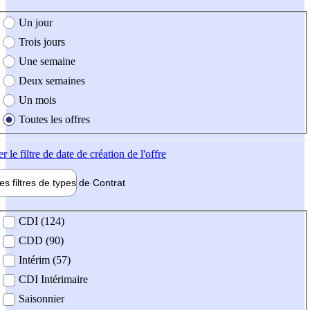
e création de l'offre
Un jour
Trois jours
Une semaine
Deux semaines
Un mois
Toutes les offres
er
le filtre de date de création de l'offre
les filtres de types de
Contrat
de contrat
CDI (124)
CDD (90)
Intérim (57)
CDI Intérimaire
Saisonnier