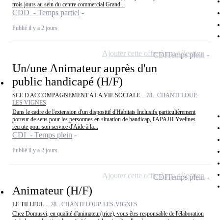
trois jours au sein du centre commercial Grand...
CDD - Temps partiel
Publié il y a 2 jours
Ajouter cette offre à ma sélection
CDI
Temps plein
Un/une Animateur auprès d'un
public handicapé (H/F)
SCE D ACCOMPAGNEMENT A LA VIE SOCIALE -
78 - CHANTELOUP
LES VIGNES
Dans le cadre de l'extension d'un dispositif d'Habitats Inclusifs particulièrement
porteur de sens pour les personnes en situation de handicap, l'APAJH Yvelines
recrute pour son service d'Aide à la...
CDI - Temps plein
Publié il y a 2 jours
Ajouter cette offre à ma sélection
CDI
Temps plein
Animateur (H/F)
LE TILLEUL -
78 - CHANTELOUP-LES-VIGNES
Chez Domusvi, en qualité d'animateur(trice), vous êtes responsable de l'élaboration