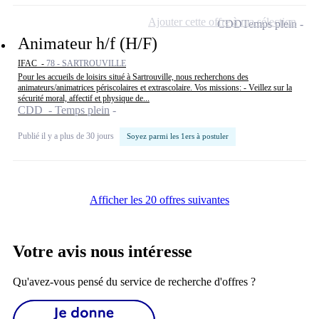
Ajouter cette offre à ma sélection
CDD
Temps plein
Animateur h/f (H/F)
IFAC -
78 - SARTROUVILLE
Pour les accueils de loisirs situé à Sartrouville, nous recherchons des
animateurs/animatrices périscolaires et extrascolaire. Vos missions: - Veillez sur la
sécurité moral, affectif et physique de...
CDD - Temps plein
Publié il y a plus de 30 jours
Soyez parmi les 1ers à postuler
Afficher les 20 offres suivantes
Votre avis nous intéresse
Qu'avez-vous pensé du service de recherche d'offres ?