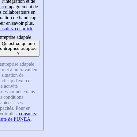
 l’intégration et de
’accompagnement de
s collaborateurs en
tuation de handicap.
ur en savoir plus,
nsultez cet article
.
treprise adaptée
Qu'est-ce qu'une
entreprise adaptée
?
entreprise adaptée
rmet à un travailleur
 situation de
ndicap d'exercer
e activité
ofessionnelle dans
s conditions
aptées à ses
pacités. Pour en
voir plus,
consultez
 site de l’UNEA
.