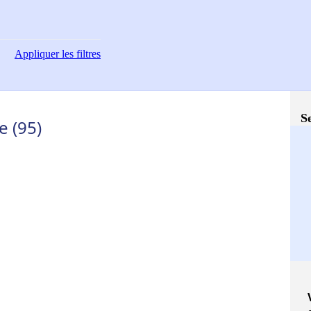
Appliquer
les filtres
S
e (95)