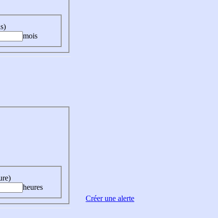
s)
mois
ure)
heures
Créer une alerte