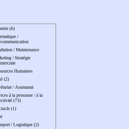
strie (6)
rmatique /
écommunication
allation / Maintenance
eting / Stratégie
merciale
sources Humaines
é (2)
étariat / Assistanat
ices à la personne / à la
ectivité (73)
tacle (1)
rt
sport / Logistique (2)