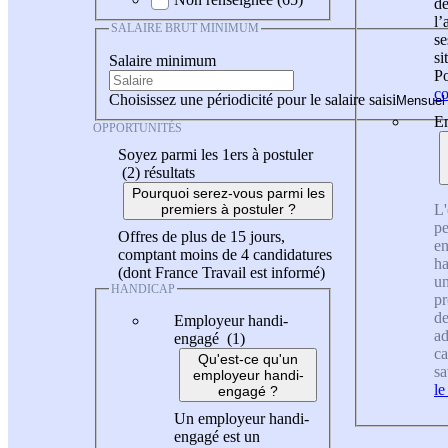
de
l
SALAIRE BRUT MINIMUM
se
si
Salaire minimum
Po
co
Choisissez une périodicité pour le salaire saisi
En
OPPORTUNITÉS
Soyez parmi les 1ers à postuler
(2)
résultats
Pourquoi serez-vous parmi les
L'
premiers à postuler ?
pe
Offres de plus de 15 jours,
en
comptant moins de 4 candidatures
ha
(dont France Travail est informé)
un
HANDICAP
pr
de
Employeur handi-
ad
engagé (1)
ca
Qu'est-ce qu'un
sa
employeur handi-
le
engagé ?
Un employeur handi-
engagé est un