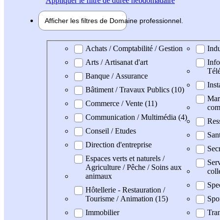
Appliquer
le filtre de durée hebdomadaire
Afficher les filtres de
Domaine pro
fessionnel
Domaine professionel
Achats / Comptabilité / Gestion
Indu
Arts / Artisanat d'art
Info
Tél
Banque / Assurance
Inst
Bâtiment / Travaux Publics (10)
Mark
Commerce / Vente (11)
com
Communication / Multimédia (4)
Res
Conseil / Etudes
Sant
Direction d'entreprise
Secr
Espaces verts et naturels /
Serv
Agriculture / Pêche / Soins aux
coll
animaux
Spec
Hôtellerie - Restauration /
Tourisme / Animation (15)
Spo
Immobilier
Tran