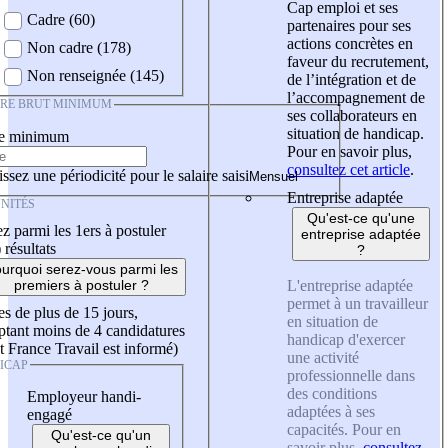
Cap emploi et ses
Cadre (60)
partenaires pour ses
actions concrètes en
Non cadre (178)
faveur du recrutement,
Non renseignée (145)
de l’intégration et de
l’accompagnement de
IRE BRUT MINIMUM
ses collaborateurs en
situation de handicap.
re minimum
Pour en savoir plus,
consultez cet article
.
ssez une périodicité pour le salaire saisi
Entreprise adaptée
NITÉS
Qu'est-ce qu'une
z parmi les 1ers à postuler
entreprise adaptée
)
résultats
?
urquoi serez-vous parmi les
L'entreprise adaptée
premiers à postuler ?
permet à un travailleur
es de plus de 15 jours,
en situation de
tant moins de 4 candidatures
handicap d'exercer
t France Travail est informé)
une activité
ICAP
professionnelle dans
des conditions
Employeur handi-
adaptées à ses
engagé
capacités. Pour en
Qu'est-ce qu'un
savoir plus,
consultez