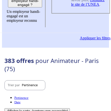
employeur handi-
le site de l’UNEA
.
engagé ?
Un employeur handi-
engagé est un
employeur reconnu
Appliquer
les filtres
383 offres
pour Animateur - Paris
(75)
Trier par
Pertinence
Pertinence
Date
Afficher la carte
(contenu non-accessible)