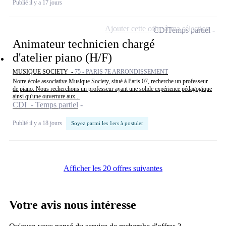
Publié il y a 17 jours
Ajouter cette offre à ma sélection
CDI
Temps partiel
Animateur technicien chargé
d'atelier piano (H/F)
MUSIQUE SOCIETY -
75 - PARIS 7E ARRONDISSEMENT
Notre école associative Musique Society, situé à Paris 07, recherche un professeur
de piano. Nous recherchons un professeur ayant une solide expérience pédagogique
ainsi qu'une ouverture aux...
CDI - Temps partiel
Publié il y a 18 jours
Soyez parmi les 1ers à postuler
Afficher les 20 offres suivantes
Votre avis nous intéresse