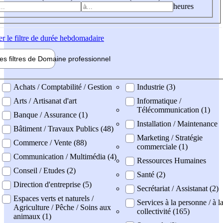
heures
er
le filtre de durée hebdomadaire
les filtres de
Domaine pro
fessionnel
ne professionel
Achats / Comptabilité / Gestion
Industrie (3)
Arts / Artisanat d'art
Informatique /
Télécommunication (1)
Banque / Assurance (1)
Installation / Maintenance
Bâtiment / Travaux Publics (48)
Marketing / Stratégie
Commerce / Vente (88)
commerciale (1)
Communication / Multimédia (4)
Ressources Humaines
Conseil / Etudes (2)
Santé (2)
Direction d'entreprise (5)
Secrétariat / Assistanat (2)
Espaces verts et naturels /
Services à la personne / à l
Agriculture / Pêche / Soins aux
collectivité (165)
animaux (1)