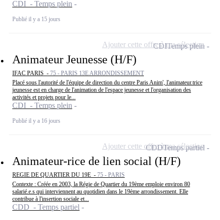
CDI - Temps plein
Publié il y a 15 jours
Ajouter cette offre à ma sélection
CDI
Temps plein
Animateur Jeunesse (H/F)
IFAC PARIS -
75 - PARIS 13E ARRONDISSEMENT
Placé sous l'autorité de l'équipe de direction du centre Paris Anim', l'animateur.trice
jeunesse est en charge de l'animation de l'espace jeunesse et l'organisation des
activités et projets pour le...
CDI - Temps plein
Publié il y a 16 jours
Ajouter cette offre à ma sélection
CDD
Temps partiel
Animateur-rice de lien social (H/F)
REGIE DE QUARTIER DU 19E -
75 - PARIS
Contexte : Créée en 2003, la Régie de Quartier du 19ème emploie environ 80
salarié.e.s qui interviennent au quotidien dans le 19ème arrondissement. Elle
contribue à l'insertion sociale et...
CDD - Temps partiel