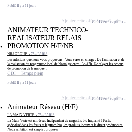
Publié il y a 11 jours
Ajouter cette offre à ma sélection
CDI
Temps plein
ANIMATEUR TECHNICO-
REALISATEUR RELAIS
PROMOTION H/F/NB
NRJ GROUP -
75 - PARIS
Les missions que nous vous proposons : Vous serez en charge : De l'animation et de
la réalisation du programme local de Nostalgie entre 13h-17h. De relayer les actions
de promotion de la marque...
CDI - Temps plein
Publié il y a 11 jours
Ajouter cette offre à ma sélection
CDI
Temps plein
Animateur Réseau (H/F)
LA MAIN VERTE -
75 - PARIS
La Main Verte est un réseau indépendant de magasins bio implanté à Paris,
spécialisé dans les fruits et légumes bio, les produits locaux et le direct producteurs.
Notre ambition est simple : proposer...