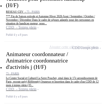
(H/F)
RESEAU CEV -
75 - PARIS
*** Fin de Saison estivale et Automne Hiver 2026 Aout / Septembre / Octobre /
Novembre / Décembre Dans le cadre de séjours adaptés pour des personnes en
situation de handicap moteur, nous...
CDD - Temps plein
Publié il y a 8 jours
Ajouter cette offre à ma sélection
CDD
Temps plein
Animateur coordonnateur /
Animatrice coordonnatrice
d'activités j (H/F)
75 - PARIS
Le Centre Social et Culturel La Serre Pouchet, situé dans le 17e arrondissement de
Paris, recrute un(e) Référent(e) Jeunesse et Insertion dans le cadre d'un CDD de 12
mois à temps plein (35...
CDD - Temps plein
Publié il y a 8 jours