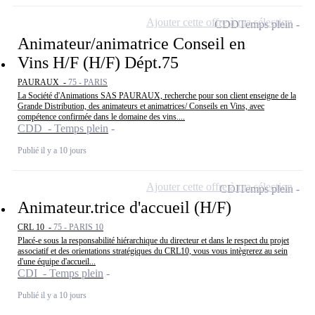
Ajouter cette offre à ma sélection
CDD
Temps plein
Animateur/animatrice Conseil en
Vins H/F (H/F) Dépt.75
PAURAUX -
75 - PARIS
La Société d'Animations SAS PAURAUX, recherche pour son client enseigne de la
Grande Distribution, des animateurs et animatrices/ Conseils en Vins, avec
compétence confirmée dans le domaine des vins....
CDD - Temps plein
Publié il y a 10 jours
Ajouter cette offre à ma sélection
CDI
Temps plein
Animateur.trice d'accueil (H/F)
CRL 10 -
75 - PARIS 10
Placé-e sous la responsabilité hiérarchique du directeur et dans le respect du projet
associatif et des orientations stratégiques du CRL10, vous vous intègrerez au sein
d'une équipe d'accueil...
CDI - Temps plein
Publié il y a 10 jours