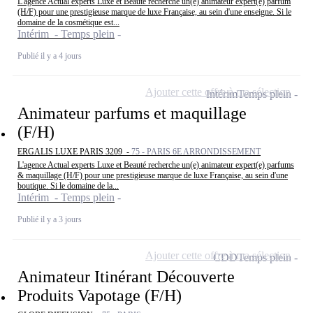
L'agence Actual experts Luxe et Beauté recherche un(e) animateur expert(e) parfum
(H/F) pour une prestigieuse marque de luxe Française, au sein d'une enseigne. Si le
domaine de la cosmétique est...
Intérim - Temps plein
Publié il y a 4 jours
Ajouter cette offre à ma sélection
Intérim
Temps plein
Animateur parfums et maquillage
(F/H)
ERGALIS LUXE PARIS 3209 -
75 - PARIS 6E ARRONDISSEMENT
L'agence Actual experts Luxe et Beauté recherche un(e) animateur expert(e) parfums
& maquillage (H/F) pour une prestigieuse marque de luxe Française, au sein d'une
boutique. Si le domaine de la...
Intérim - Temps plein
Publié il y a 3 jours
Ajouter cette offre à ma sélection
CDD
Temps plein
Animateur Itinérant Découverte
Produits Vapotage (F/H)