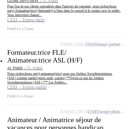
GLOBE DIFFUSION -
75 - PARIS
Pour l'un de nos clients spécialisés dans l'univers du vapotage, nous recherchons
un(e) Animateur(trice) Itinérant(e) à l'aise dans le conseil et le contact avec le public.
Vous intervenez chaque...
CDD - Temps plein
Publié il y a 5 jours
Ajouter cette offre à ma sélection
CDD
Temps partiel
Formateur.trice FLE/
Animateur.trice ASL (H/F)
AC PARIS -
75 - PARIS
Nous recherchons un(e) animateur(trice) pour nos Ateliers Sociolinguistiques
(ASL) à temps partiel (après-midi, soirées) **Qu'est-ce que les Ateliers
Sociolinguistiques (ASL) ?** Les Ateliers...
CDD - Temps partiel
Publié il y a 8 jours
Ajouter cette offre à ma sélection
CDD
Temps plein
Animateur / Animatrice séjour de
vacances pour personnes handicap