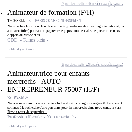
Ajouter cette offre à ma sélection
CDD
Temps plein
Animateur de formation (F/H)
TECHSELL -
75 - PARIS 2E ARRONDISSEMENT
Nous recherchons pour l'un de nos clients, plateforme de streaming international, un
animateur(trice) pour accompagner les équipes commerciales de plusieurs centres
d'appels au Maroc et en...
CDD - Temps plein
Publié il y a 8 jours
Ajouter cette offre à ma sélection
Profession libérale
Non renseigné
Animateur.trice pour enfants
mercredis - AUTO-
ENTREPRENEUR 75007 (H/F)
75 - PARIS 07
Nous sommes un réseau de centres ludo-éducatifs bilingues (anglais & français) et
sommes à la recherche d'une personne pour les mercredis dans notre centre à Paris
7ème à partir de septembre...
Profession libérale - Non renseigné
Publié il y a 10 jours