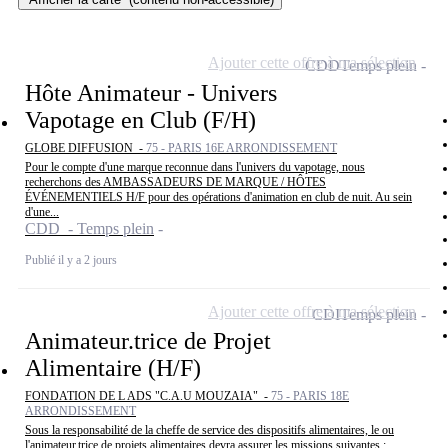
Ajouter cette offre à ma sélection
CDD
Temps plein
Hôte Animateur - Univers
Vapotage en Club (F/H)
GLOBE DIFFUSION -
75 - PARIS 16E ARRONDISSEMENT
Pour le compte d'une marque reconnue dans l'univers du vapotage, nous
recherchons des AMBASSADEURS DE MARQUE / HÔTES
ÉVÉNEMENTIELS H/F pour des opérations d'animation en club de nuit. Au sein
d'une...
CDD - Temps plein
Publié il y a 2 jours
Ajouter cette offre à ma sélection
CDI
Temps plein
Animateur.trice de Projet
Alimentaire (H/F)
FONDATION DE L ADS "C.A.U MOUZAIA" -
75 - PARIS 18E
ARRONDISSEMENT
Sous la responsabilité de la cheffe de service des dispositifs alimentaires, le ou
l'animateur.trice de projets alimentaires devra assurer les missions suivantes :