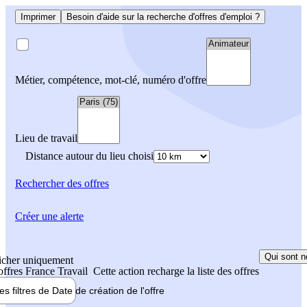
Imprimer
Besoin d'aide sur la recherche d'offres d'emploi ?
Métier, compétence, mot-clé, numéro d'offre
Lieu de travail
Distance autour du lieu choisi
Rechercher
des offres
Créer une alerte
Qui sont n
icher uniquement
 offres France Travail
Cette action recharge la liste des offres
les filtres de
Date de création
de l'offre