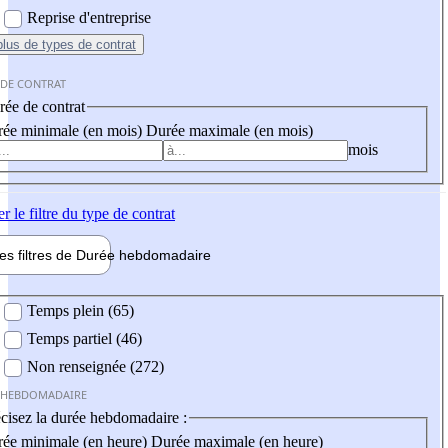
Reprise d'entreprise
plus
de types de contrat
 DE CONTRAT
ée de contrat
ée minimale (en mois)
Durée maximale (en mois)
mois
er
le filtre du type de contrat
les filtres de
Durée hebdo
madaire
 hebdomadaire
Temps plein (65)
Temps partiel (46)
Non renseignée (272)
 HEBDOMADAIRE
cisez la durée hebdomadaire :
ée minimale (en heure)
Durée maximale (en heure)