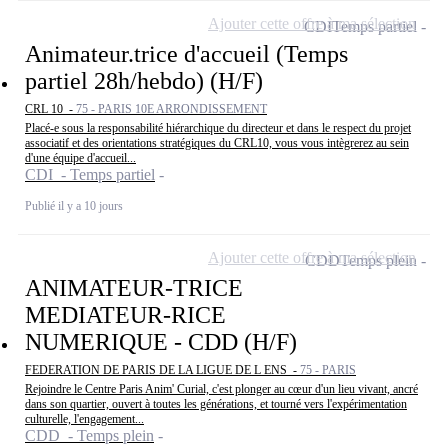
Ajouter cette offre à ma sélection
CDI
Temps partiel
Animateur.trice d'accueil (Temps
partiel 28h/hebdo) (H/F)
CRL 10 -
75 - PARIS 10E ARRONDISSEMENT
Placé-e sous la responsabilité hiérarchique du directeur et dans le respect du projet
associatif et des orientations stratégiques du CRL10, vous vous intègrerez au sein
d'une équipe d'accueil...
CDI - Temps partiel
Publié il y a 10 jours
Ajouter cette offre à ma sélection
CDD
Temps plein
ANIMATEUR-TRICE
MEDIATEUR-RICE
NUMERIQUE - CDD (H/F)
FEDERATION DE PARIS DE LA LIGUE DE L ENS -
75 - PARIS
Rejoindre le Centre Paris Anim' Curial, c'est plonger au cœur d'un lieu vivant, ancré
dans son quartier, ouvert à toutes les générations, et tourné vers l'expérimentation
culturelle, l'engagement...
CDD - Temps plein