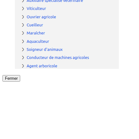
Fermer
Fermer
le détail de l'offre
/
Offre
sur
Offre précéden