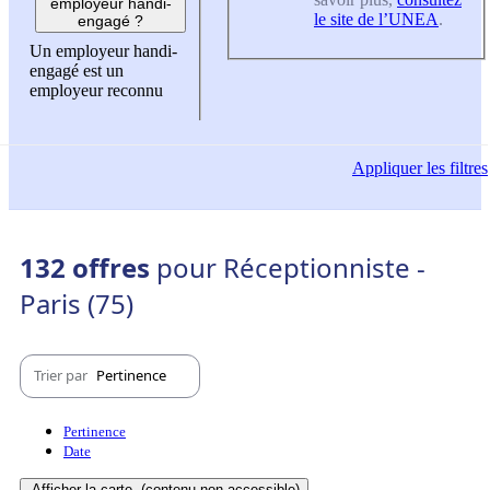
employeur handi-
le site de l’UNEA
.
engagé ?
Un employeur handi-
engagé est un
employeur reconnu
Appliquer
les filtres
132 offres
pour Réceptionniste -
Paris (75)
Trier par
Pertinence
Pertinence
Date
Afficher la carte
(contenu non-accessible)