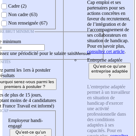
Cap emploi et ses
Cadre (2)
partenaires pour ses
actions concrètes en
Non cadre (63)
faveur du recrutement,
Non renseignée (67)
de l’intégration et de
l’accompagnement de
IRE BRUT MINIMUM
ses collaborateurs en
situation de handicap.
re minimum
Pour en savoir plus,
consultez cet article
.
ssez une périodicité pour le salaire saisi
Entreprise adaptée
NITÉS
Qu'est-ce qu'une
z parmi les 1ers à postuler
entreprise adaptée
résultats
?
urquoi serez-vous parmi les
L'entreprise adaptée
premiers à postuler ?
permet à un travailleur
es de plus de 15 jours,
en situation de
tant moins de 4 candidatures
handicap d'exercer
t France Travail est informé)
une activité
ICAP
professionnelle dans
des conditions
Employeur handi-
adaptées à ses
engagé
capacités. Pour en
Qu'est-ce qu'un
savoir plus,
consultez