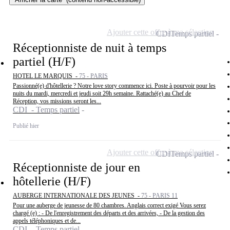
Ajouter cette offre à ma sélection
CDI
Temps partiel
Réceptionniste de nuit à temps
partiel (H/F)
HOTEL LE MARQUIS -
75 - PARIS
Passionné(e) d'hôtellerie ? Notre love story commence ici. Poste à pourvoir pour les
nuits du mardi, mercredi et jeudi soit 29h semaine. Rattaché(e) au Chef de
Réception, vos missions seront les...
CDI - Temps partiel
Publié hier
Ajouter cette offre à ma sélection
CDI
Temps partiel
Réceptionniste de jour en
hôtellerie (H/F)
AUBERGE INTERNATIONALE DES JEUNES -
75 - PARIS 11
Pour une auberge de jeunesse de 80 chambres. Anglais correct exigé Vous serez
chargé (e) : - De l'enregistrement des départs et des arrivées, - De la gestion des
appels téléphoniques et de...
CDI - Temps partiel