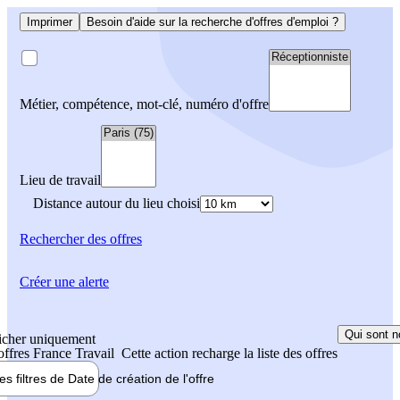
Imprimer
Besoin d'aide sur la recherche d'offres d'emploi ?
Métier, compétence, mot-clé, numéro d'offre
Lieu de travail
Distance autour du lieu choisi
Rechercher
des offres
Créer une alerte
Qui sont n
icher uniquement
 offres France Travail
Cette action recharge la liste des offres
les filtres de
Date de création
de l'offre