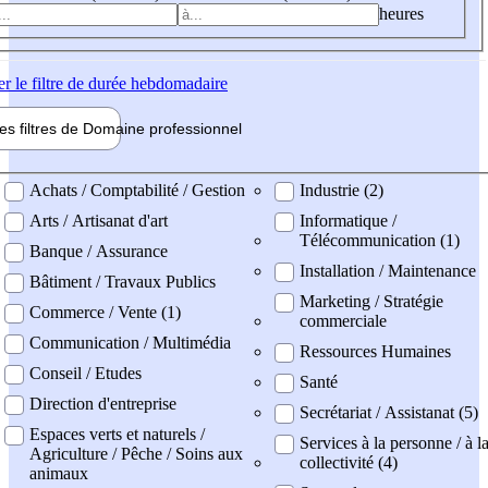
heures
er
le filtre de durée hebdomadaire
les filtres de
Domaine pro
fessionnel
ne professionel
Achats / Comptabilité / Gestion
Industrie (2)
Arts / Artisanat d'art
Informatique /
Télécommunication (1)
Banque / Assurance
Installation / Maintenance
Bâtiment / Travaux Publics
Marketing / Stratégie
Commerce / Vente (1)
commerciale
Communication / Multimédia
Ressources Humaines
Conseil / Etudes
Santé
Direction d'entreprise
Secrétariat / Assistanat (5)
Espaces verts et naturels /
Services à la personne / à l
Agriculture / Pêche / Soins aux
collectivité (4)
animaux