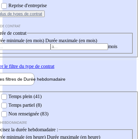
Reprise d'entreprise
plus
de types de contrat
 DE CONTRAT
ée de contrat
ée minimale (en mois)
Durée maximale (en mois)
mois
er
le filtre du type de contrat
les filtres de
Durée hebdo
madaire
 hebdomadaire
Temps plein (41)
Temps partiel (8)
Non renseignée (83)
 HEBDOMADAIRE
cisez la durée hebdomadaire :
ée minimale (en heure)
Durée maximale (en heure)