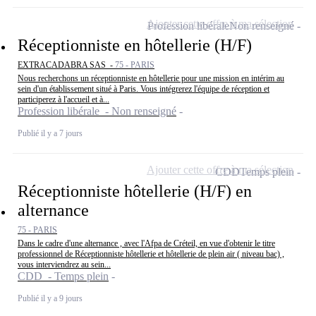
Ajouter cette offre à ma sélection
Profession libérale
Non renseigné
Réceptionniste en hôtellerie (H/F)
EXTRACADABRA SAS -
75 - PARIS
Nous recherchons un réceptionniste en hôtellerie pour une mission en intérim au
sein d'un établissement situé à Paris. Vous intégrerez l'équipe de réception et
participerez à l'accueil et à...
Profession libérale - Non renseigné
Publié il y a 7 jours
Ajouter cette offre à ma sélection
CDD
Temps plein
Réceptionniste hôtellerie (H/F) en
alternance
75 - PARIS
Dans le cadre d'une alternance , avec l'Afpa de Créteil, en vue d'obtenir le titre
professionnel de Réceptionniste hôtellerie et hôtellerie de plein air ( niveau bac) ,
vous interviendrez au sein...
CDD - Temps plein
Publié il y a 9 jours