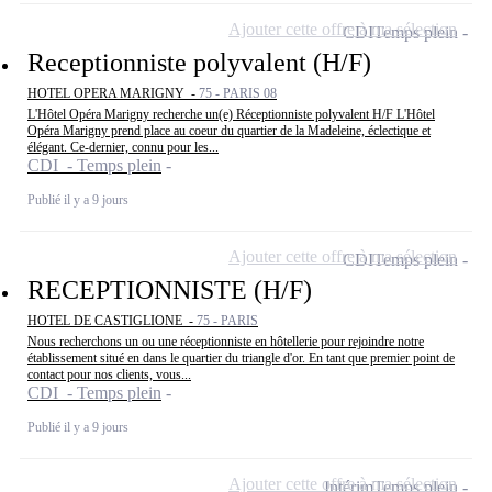
Ajouter cette offre à ma sélection
CDI
Temps plein
Receptionniste polyvalent (H/F)
HOTEL OPERA MARIGNY -
75 - PARIS 08
L'Hôtel Opéra Marigny recherche un(e) Réceptionniste polyvalent H/F L'Hôtel
Opéra Marigny prend place au coeur du quartier de la Madeleine, éclectique et
élégant. Ce-dernier, connu pour les...
CDI - Temps plein
Publié il y a 9 jours
Ajouter cette offre à ma sélection
CDI
Temps plein
RECEPTIONNISTE (H/F)
HOTEL DE CASTIGLIONE -
75 - PARIS
Nous recherchons un ou une réceptionniste en hôtellerie pour rejoindre notre
établissement situé en dans le quartier du triangle d'or. En tant que premier point de
contact pour nos clients, vous...
CDI - Temps plein
Publié il y a 9 jours
Ajouter cette offre à ma sélection
Intérim
Temps plein