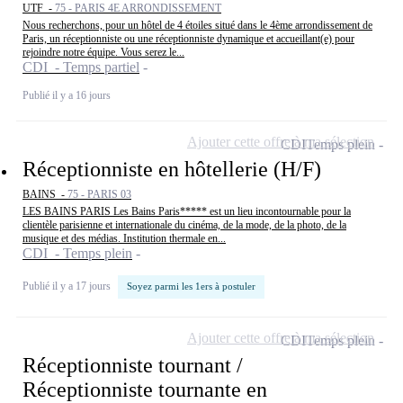
UTF -
75 - PARIS 4E ARRONDISSEMENT
Nous recherchons, pour un hôtel de 4 étoiles situé dans le 4ème arrondissement de
Paris, un réceptionniste ou une réceptionniste dynamique et accueillant(e) pour
rejoindre notre équipe. Vous serez le...
CDI - Temps partiel
Publié il y a 16 jours
Ajouter cette offre à ma sélection
CDI
Temps plein
Réceptionniste en hôtellerie (H/F)
BAINS -
75 - PARIS 03
LES BAINS PARIS Les Bains Paris***** est un lieu incontournable pour la
clientèle parisienne et internationale du cinéma, de la mode, de la photo, de la
musique et des médias. Institution thermale en...
CDI - Temps plein
Publié il y a 17 jours
Soyez parmi les 1ers à postuler
Ajouter cette offre à ma sélection
CDI
Temps plein
Réceptionniste tournant /
Réceptionniste tournante en