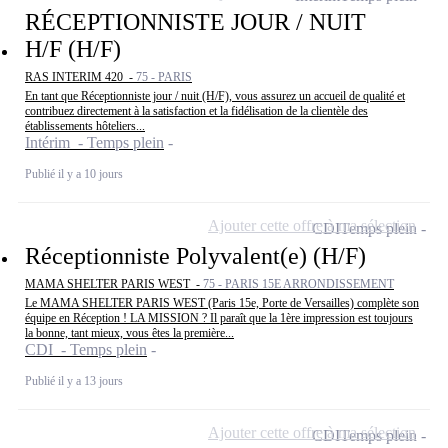
RÉCEPTIONNISTE JOUR / NUIT
H/F (H/F)
RAS INTERIM 420 -
75 - PARIS
En tant que Réceptionniste jour / nuit (H/F), vous assurez un accueil de qualité et
contribuez directement à la satisfaction et la fidélisation de la clientèle des
établissements hôteliers...
Intérim - Temps plein
Publié il y a 10 jours
Ajouter cette offre à ma sélection
CDI
Temps plein
Réceptionniste Polyvalent(e) (H/F)
MAMA SHELTER PARIS WEST -
75 - PARIS 15E ARRONDISSEMENT
Le MAMA SHELTER PARIS WEST (Paris 15e, Porte de Versailles) complète son
équipe en Réception ! LA MISSION ? Il paraît que la 1ère impression est toujours
la bonne, tant mieux, vous êtes la première...
CDI - Temps plein
Publié il y a 13 jours
Ajouter cette offre à ma sélection
CDI
Temps plein