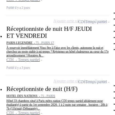
Publié il y a 2 jours
Ajouter cette offre à ma sélection
CDI
Temps partiel
Réceptionniste de nuit H/F JEUDI
ET VENDREDI
PARIS-LEGENDRE -
75 - PARIS 17
À pourvoir immédiatement Vous êtes à l'aise avec les clients, autonome la nuit et
cherchez un poste stable à mi-temps ? Rejoignez un hôtel chaleureux au cœur du 17e
arrondissement ! Horaires &...
CDI - Temps partiel
Publié il y a 3 jours
Ajouter cette offre à ma sélection
CDI
Temps partiel
Réceptionniste de nuit (H/F)
HOTEL DES NATIONS -
75 - PARIS
Hôtel 33 chambres situé à Paris métro nation CDI temps partiel idéalement pour
étudiant(e) à partir du 1er septembre 2026. 1 à 2 nuits par semaine . horaires : 20h à
7h (11h/nuit) Débutant(e)...
CDI - Temps partiel