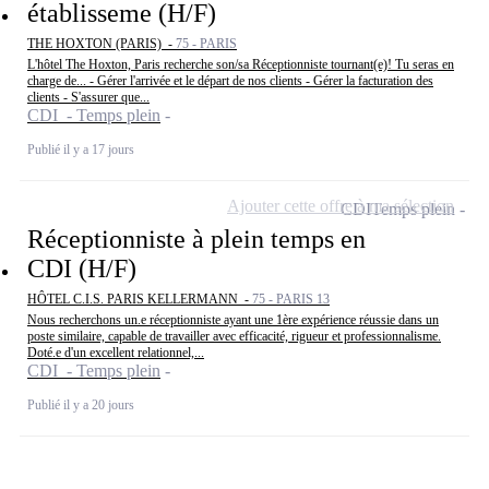
établisseme (H/F)
THE HOXTON (PARIS) -
75 - PARIS
L'hôtel The Hoxton, Paris recherche son/sa Réceptionniste tournant(e)! Tu seras en
charge de... - Gérer l'arrivée et le départ de nos clients - Gérer la facturation des
clients - S'assurer que...
CDI - Temps plein
Publié il y a 17 jours
Ajouter cette offre à ma sélection
CDI
Temps plein
Réceptionniste à plein temps en
CDI (H/F)
HÔTEL C.I.S. PARIS KELLERMANN -
75 - PARIS 13
Nous recherchons un.e réceptionniste ayant une 1ère expérience réussie dans un
poste similaire, capable de travailler avec efficacité, rigueur et professionnalisme.
Doté.e d'un excellent relationnel,...
CDI - Temps plein
Publié il y a 20 jours