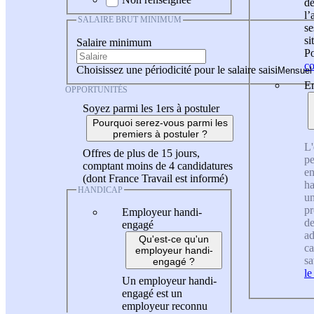
de
l
SALAIRE BRUT MINIMUM
se
si
Salaire minimum
Po
co
Choisissez une périodicité pour le salaire saisi
En
OPPORTUNITÉS
Soyez parmi les 1ers à postuler
Pourquoi serez-vous parmi les
premiers à postuler ?
L'
Offres de plus de 15 jours,
pe
comptant moins de 4 candidatures
en
(dont France Travail est informé)
ha
HANDICAP
un
pr
Employeur handi-
de
engagé
ad
Qu'est-ce qu'un
ca
employeur handi-
sa
engagé ?
le
Un employeur handi-
engagé est un
employeur reconnu