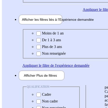
Appliquer
le fil
Afficher les filtres liés à l'
Expérience
demandée
Expérience demandée
Moins de 1 an
De 1 à 3 ans
Plus de 3 ans
Non renseignée
Appliquer
le filtre de l'expérience demandée
Afficher
Plus de
filtres
QUALIFICATION
pa
Ca
Cadre
pa
ac
Non cadre
fa
Non renseignée