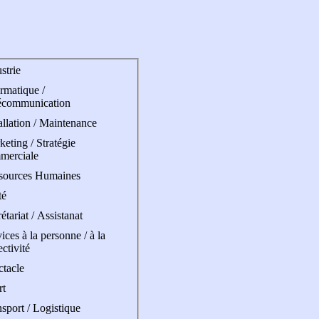
strie
rmatique /
écommunication
allation / Maintenance
eting / Stratégie
merciale
sources Humaines
té
étariat / Assistanat
ices à la personne / à la
ectivité
ctacle
rt
sport / Logistique