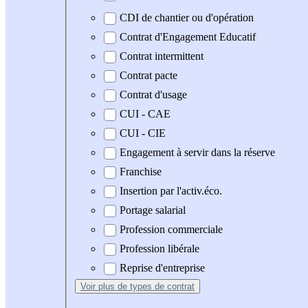
CDI de chantier ou d'opération
Contrat d'Engagement Educatif
Contrat intermittent
Contrat pacte
Contrat d'usage
CUI - CAE
CUI - CIE
Engagement à servir dans la réserve
Franchise
Insertion par l'activ.éco.
Portage salarial
Profession commerciale
Profession libérale
Reprise d'entreprise
Voir plus
de types de contrat