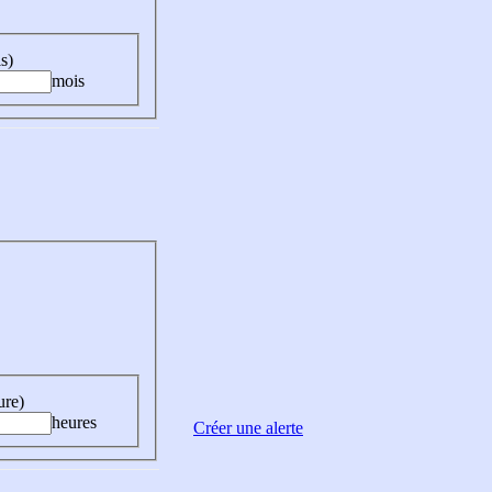
s)
mois
ure)
heures
Créer une alerte