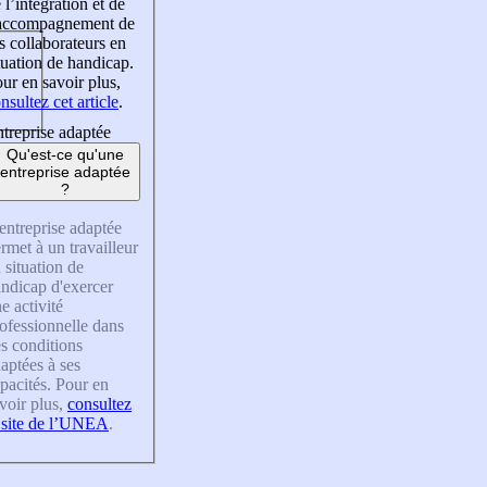
 l’intégration et de
’accompagnement de
s collaborateurs en
tuation de handicap.
ur en savoir plus,
nsultez cet article
.
treprise adaptée
Qu'est-ce qu'une
entreprise adaptée
?
entreprise adaptée
rmet à un travailleur
 situation de
ndicap d'exercer
e activité
ofessionnelle dans
s conditions
aptées à ses
pacités. Pour en
voir plus,
consultez
 site de l’UNEA
.