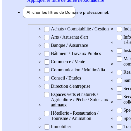
Appliquer
le filtre de durée hebdomadaire
Afficher les filtres de
Domaine pro
fessionnel
Domaine professionel
Achats / Comptabilité / Gestion
Indu
Arts / Artisanat d'art
Info
Tél
Banque / Assurance
Inst
Bâtiment / Travaux Publics
Mark
Commerce / Vente
com
Communication / Multimédia
Res
Conseil / Etudes
San
Direction d'entreprise
Secr
Espaces verts et naturels /
Serv
Agriculture / Pêche / Soins aux
coll
animaux
Spe
Hôtellerie - Restauration /
Tourisme / Animation
Spo
Immobilier
Tran