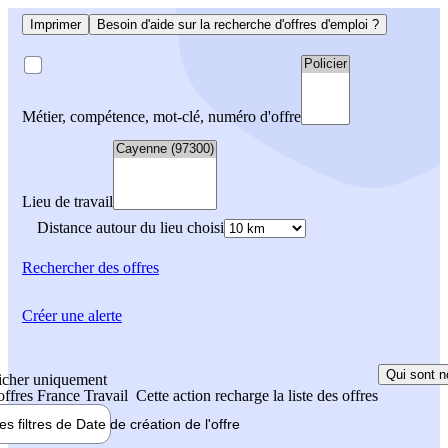
Imprimer
Besoin d'aide sur la recherche d'offres d'emploi ?
Métier, compétence, mot-clé, numéro d'offre
Lieu de travail
Distance autour du lieu choisi
Rechercher
des offres
Créer une alerte
Qui sont n
icher uniquement
 offres France Travail
Cette action recharge la liste des offres
les filtres de
Date de création
de l'offre