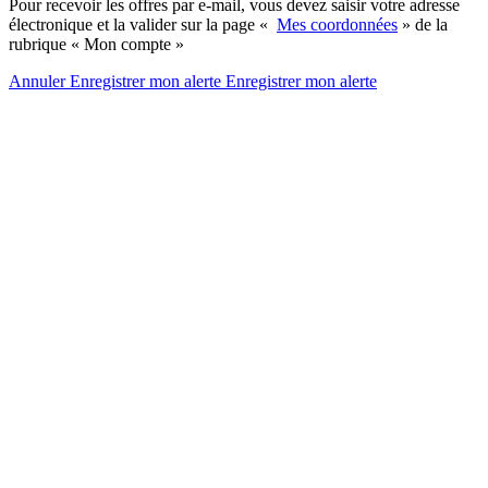
Pour recevoir les offres par e-mail, vous devez saisir votre adresse
électronique et la valider sur la page «
Mes coordonnées
» de la
rubrique « Mon compte »
Annuler
Enregistrer mon alerte
Enregistrer
mon alerte