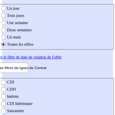
e création de l'offre
Un jour
Trois jours
Une semaine
Deux semaines
Un mois
Toutes les offres
er
le filtre de date de création de l'offre
les filtres de types de
Contrat
de contrat
CDI
CDD
Intérim
CDI Intérimaire
Saisonnier