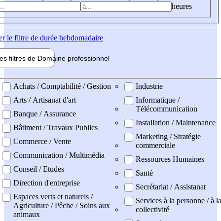
heures
er
le filtre de durée hebdomadaire
les filtres de
Domaine pro
fessionnel
ne professionel
Achats / Comptabilité / Gestion
Industrie
Arts / Artisanat d'art
Informatique /
Télécommunication
Banque / Assurance
Installation / Maintenance
Bâtiment / Travaux Publics
Marketing / Stratégie
Commerce / Vente
commerciale
Communication / Multimédia
Ressources Humaines
Conseil / Etudes
Santé
Direction d'entreprise
Secrétariat / Assistanat
Espaces verts et naturels /
Services à la personne / à l
Agriculture / Pêche / Soins aux
collectivité
animaux