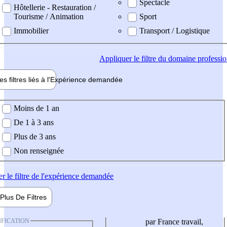
Spectacle
Hôtellerie - Restauration /
Tourisme / Animation
Sport
Immobilier
Transport / Logistique
Appliquer
le filtre du domaine professi
es filtres liés à l'
Expérience
demandée
ience demandée
Moins de 1 an
De 1 à 3 ans
Plus de 3 ans
Non renseignée
er
le filtre de l'expérience demandée
Plus De
Filtres
IFICATION
par France travail,