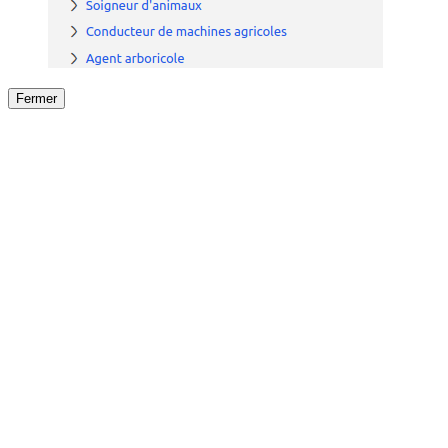
Fermer
Fermer
le détail de l'offre
/
Offre
sur
Offre précéden