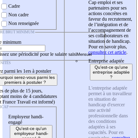
Cap emploi et ses
Cadre
partenaires pour ses
actions concrètes en
Non cadre
faveur du recrutement,
Non renseignée
de l’intégration et de
l’accompagnement de
IRE BRUT MINIMUM
ses collaborateurs en
situation de handicap.
re minimum
Pour en savoir plus,
consultez cet article
.
ssez une périodicité pour le salaire saisi
Entreprise adaptée
NITÉS
Qu'est-ce qu'une
z parmi les 1ers à postuler
entreprise adaptée
?
urquoi serez-vous parmi les
premiers à postuler ?
L'entreprise adaptée
es de plus de 15 jours,
permet à un travailleur
tant moins de 4 candidatures
en situation de
t France Travail est informé)
handicap d'exercer
ICAP
une activité
professionnelle dans
Employeur handi-
des conditions
engagé
adaptées à ses
Qu'est-ce qu'un
capacités. Pour en
employeur handi-
savoir plus,
consultez