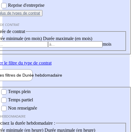
Reprise d'entreprise
plus
de types de contrat
 DE CONTRAT
ée de contrat
ée minimale (en mois)
Durée maximale (en mois)
mois
er
le filtre du type de contrat
les filtres de
Durée hebdo
madaire
 hebdomadaire
Temps plein
Temps partiel
Non renseignée
 HEBDOMADAIRE
cisez la durée hebdomadaire :
ée minimale (en heure)
Durée maximale (en heure)