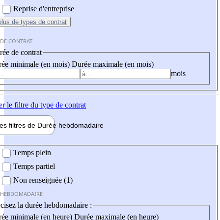
Reprise d'entreprise
plus
de types de contrat
 DE CONTRAT
ée de contrat
ée minimale (en mois)
Durée maximale (en mois)
mois
er
le filtre du type de contrat
les filtres de
Durée hebdo
madaire
 hebdomadaire
Temps plein
Temps partiel
Non renseignée (1)
 HEBDOMADAIRE
cisez la durée hebdomadaire :
ée minimale (en heure)
Durée maximale (en heure)