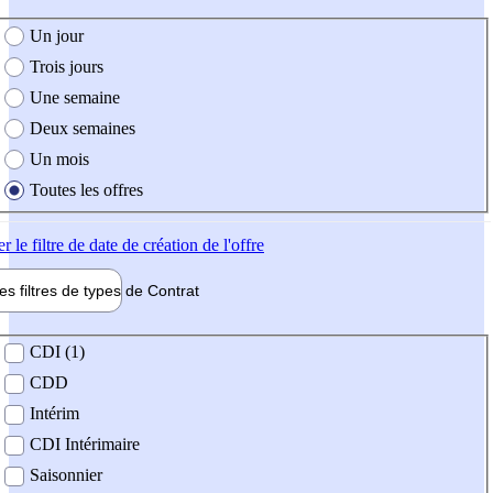
e création de l'offre
Un jour
Trois jours
Une semaine
Deux semaines
Un mois
Toutes les offres
er
le filtre de date de création de l'offre
les filtres de types de
Contrat
de contrat
CDI (1)
CDD
Intérim
CDI Intérimaire
Saisonnier