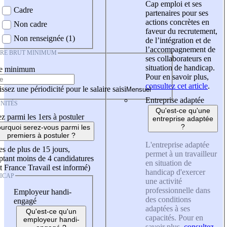
Cap emploi et ses
Cadre
partenaires pour ses
actions concrètes en
Non cadre
faveur du recrutement,
Non renseignée (1)
de l’intégration et de
l’accompagnement de
IRE BRUT MINIMUM
ses collaborateurs en
situation de handicap.
re minimum
Pour en savoir plus,
consultez cet article
.
ssez une périodicité pour le salaire saisi
Entreprise adaptée
NITÉS
Qu'est-ce qu'une
z parmi les 1ers à postuler
entreprise adaptée
?
urquoi serez-vous parmi les
premiers à postuler ?
L'entreprise adaptée
es de plus de 15 jours,
permet à un travailleur
tant moins de 4 candidatures
en situation de
t France Travail est informé)
handicap d'exercer
ICAP
une activité
professionnelle dans
Employeur handi-
des conditions
engagé
adaptées à ses
Qu'est-ce qu'un
capacités. Pour en
employeur handi-
savoir plus,
consultez