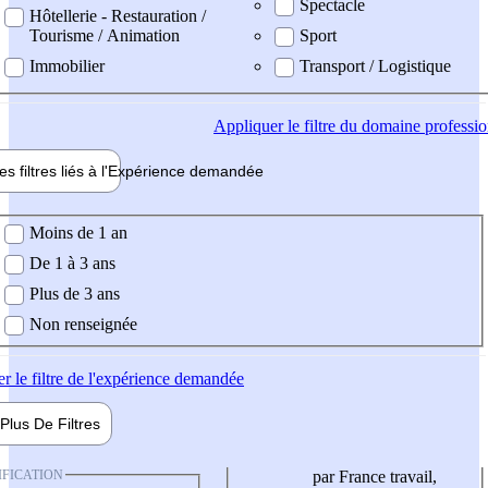
Spectacle
Hôtellerie - Restauration /
Tourisme / Animation
Sport
Immobilier
Transport / Logistique
Appliquer
le filtre du domaine professi
es filtres liés à l'
Expérience
demandée
ience demandée
Moins de 1 an
De 1 à 3 ans
Plus de 3 ans
Non renseignée
er
le filtre de l'expérience demandée
Plus De
Filtres
IFICATION
par France travail,