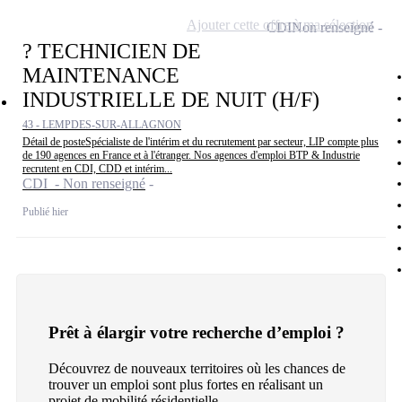
Ajouter cette offre à ma sélection
CDI
Non renseigné
? TECHNICIEN DE
MAINTENANCE
INDUSTRIELLE DE NUIT (H/F)
43 - LEMPDES-SUR-ALLAGNON
Détail de posteSpécialiste de l'intérim et du recrutement par secteur, LIP compte plus
de 190 agences en France et à l'étranger. Nos agences d'emploi BTP & Industrie
recrutent en CDI, CDD et intérim...
CDI - Non renseigné
Publié hier
Prêt à élargir votre recherche d’emploi ?
Découvrez de nouveaux territoires où les chances de
trouver un emploi sont plus fortes en réalisant un
projet de mobilité résidentielle