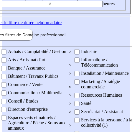
heures
er
le filtre de durée hebdomadaire
les filtres de
Domaine pro
fessionnel
ne professionel
Achats / Comptabilité / Gestion
Industrie
Arts / Artisanat d'art
Informatique /
Télécommunication
Banque / Assurance
Installation / Maintenance
Bâtiment / Travaux Publics
Marketing / Stratégie
Commerce / Vente
commerciale
Communication / Multimédia
Ressources Humaines
Conseil / Etudes
Santé
Direction d'entreprise
Secrétariat / Assistanat
Espaces verts et naturels /
Services à la personne / à l
Agriculture / Pêche / Soins aux
collectivité (1)
animaux