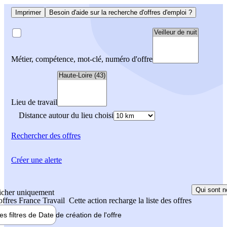
Imprimer
Besoin d'aide sur la recherche d'offres d'emploi ?
Métier, compétence, mot-clé, numéro d'offre
Lieu de travail
Distance autour du lieu choisi
Rechercher
des offres
Créer une alerte
Qui sont n
icher uniquement
 offres France Travail
Cette action recharge la liste des offres
les filtres de
Date de création
de l'offre