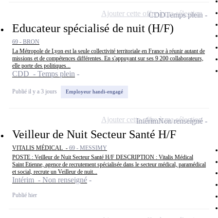
Ajouter cette offre à ma sélection
CDD
Temps plein
Educateur spécialisé de nuit (H/F)
69 - BRON
La Métropole de Lyon est la seule collectivité territoriale en France à réunir autant de
missions et de compétences différentes. En s'appuyant sur ses 9 200 collaborateurs,
elle porte des politiques...
CDD - Temps plein
Publié il y a 3 jours
Employeur handi-engagé
Ajouter cette offre à ma sélection
Intérim
Non renseigné
Veilleur de Nuit Secteur Santé H/F
VITALIS MÉDICAL -
69 - MESSIMY
POSTE : Veilleur de Nuit Secteur Santé H/F DESCRIPTION : Vitalis Médical
Saint Etienne, agence de recrutement spécialisée dans le secteur médical, paramédical
et social, recrute un Veilleur de nuit...
Intérim - Non renseigné
Publié hier