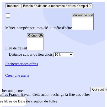
Imprimer
Besoin d'aide sur la recherche d'offres d'emploi ?
Métier, compétence, mot-clé, numéro d'offre
Lieu de travail
Distance autour du lieu choisi
Rechercher
des offres
Créer une alerte
Qui sont n
icher uniquement
 offres France Travail
Cette action recharge la liste des offres
les filtres de
Date de création
de l'offre