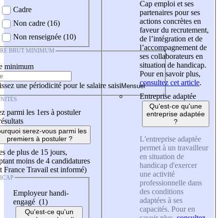
Cap emploi et ses
Cadre
partenaires pour ses
actions concrètes en
Non cadre (16)
faveur du recrutement,
Non renseignée (10)
de l’intégration et de
l’accompagnement de
IRE BRUT MINIMUM
ses collaborateurs en
situation de handicap.
re minimum
Pour en savoir plus,
consultez cet article
.
ssez une périodicité pour le salaire saisi
Entreprise adaptée
NITÉS
Qu'est-ce qu'une
z parmi les 1ers à postuler
entreprise adaptée
résultats
?
urquoi serez-vous parmi les
L'entreprise adaptée
premiers à postuler ?
permet à un travailleur
es de plus de 15 jours,
en situation de
tant moins de 4 candidatures
handicap d'exercer
t France Travail est informé)
une activité
ICAP
professionnelle dans
des conditions
Employeur handi-
adaptées à ses
engagé (1)
capacités. Pour en
Qu'est-ce qu'un
savoir plus,
consultez