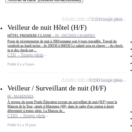
Ajouter cette offre à ma sélection
CDI
Temps plein
Veilleur de nuit Hôtel (H/F)
HÔTEL PREMIERE CLASSE -
69 - DECINES CHARPIEU
Poste de réceptionniste de nuit à 39H/semaine soit 4 jours travaillés. Travail du
vendredi au lundi inclus - de 20H30 à 06H30 Le salarié sera en charge : - du check-
in et des check-out,...
CDI - Temps plein
Publié il y a 9 jours
Ajouter cette offre à ma sélection
CDD
Temps plein
Veilleur / Surveillant de nuit (H/F)
69 - MARENNES
À propos du poste Prado Éducation recrute un surveillant de nuit (H/F) pour la
Maison de la Tour, située à Marennes (69), dans le cadre d'un contrat à durée
déterminée à temps plein. La Maison de...
CDD - Temps plein
Publié il y a 18 jours