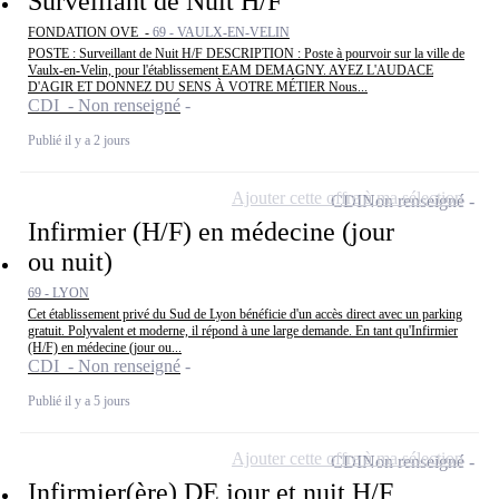
Surveillant de Nuit H/F
FONDATION OVE -
69 - VAULX-EN-VELIN
POSTE : Surveillant de Nuit H/F DESCRIPTION : Poste à pourvoir sur la ville de
Vaulx-en-Velin, pour l'établissement EAM DEMAGNY. AYEZ L'AUDACE
D'AGIR ET DONNEZ DU SENS À VOTRE MÉTIER Nous...
CDI - Non renseigné
Publié il y a 2 jours
Ajouter cette offre à ma sélection
CDI
Non renseigné
Infirmier (H/F) en médecine (jour
ou nuit)
69 - LYON
Cet établissement privé du Sud de Lyon bénéficie d'un accès direct avec un parking
gratuit. Polyvalent et moderne, il répond à une large demande. En tant qu'Infirmier
(H/F) en médecine (jour ou...
CDI - Non renseigné
Publié il y a 5 jours
Ajouter cette offre à ma sélection
CDI
Non renseigné
Infirmier(ère) DE jour et nuit H/F