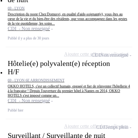
69 - LYON
Description du poste Chez Domusvi, en qualité d'aide-soignant(e), vous êtes au
cœur de la vie et du bien-être des résidents, que vous accompagnez dans les gestes
de la vie quotidienne, les soins...
CDI - Non renseigné
Publié il y a plus de 30 jours
Ajouter cette offre à ma sélection
CDI
Non renseigné
Hôtelie(e) polyvalent(e) réception
H/F
69 - LYON 6E ARRONDISSEMENT
OKKO HOTELS, c'est un collectif humain, engagé et fier de réinventer l'hôtellerie 4
à la française ! Depuis l'ouverture du premier hôtel à Nantes en 2014, OKKO
HOTELS s'est imposé comme un...
CDI - Non renseigné
Publié hier
Ajouter cette offre à ma sélection
CDI
Temps plein
Surveillant / Surveillante de nuit