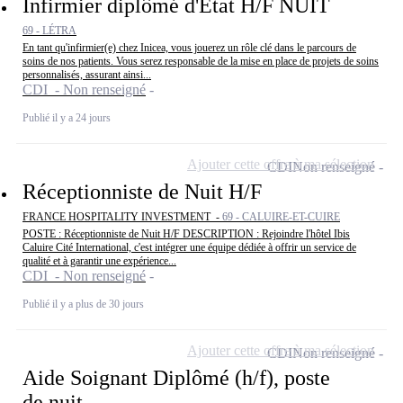
Infirmier diplômé d'État H/F NUIT
69 - LÉTRA
En tant qu'infirmier(e) chez Inicea, vous jouerez un rôle clé dans le parcours de
soins de nos patients. Vous serez responsable de la mise en place de projets de soins
personnalisés, assurant ainsi...
CDI - Non renseigné
Publié il y a 24 jours
Ajouter cette offre à ma sélection
CDI
Non renseigné
Réceptionniste de Nuit H/F
FRANCE HOSPITALITY INVESTMENT -
69 - CALUIRE-ET-CUIRE
POSTE : Réceptionniste de Nuit H/F DESCRIPTION : Rejoindre l'hôtel Ibis
Caluire Cité International, c'est intégrer une équipe dédiée à offrir un service de
qualité et à garantir une expérience...
CDI - Non renseigné
Publié il y a plus de 30 jours
Ajouter cette offre à ma sélection
CDI
Non renseigné
Aide Soignant Diplômé (h/f), poste
de nuit