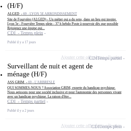
(H/F)
ALGED -
69 - LYON 5E ARRONDISSEMENT
Site de Fourvière (ALGED) - Un métier qui a du sens, dans un lieu qui inspire.
Lyon 5e - Fourvière Temps plein - 37 h hebdo Poste à pourvoir dès que possible
Rejoignez une équipe qui...
CDI - Temps plein
Publié il y a 17 jours
Ajouter cette offre à ma sélection
CDI
Temps partiel
Surveillant de nuit et agent de
ménage (H/F)
ASS GRIM -
69 - L'ARBRESLE
QUI SOMMES-NOUS ? Association GRIM, experte du handicap psychique.
Nous agissons pour une société inclusive et pour l'autonomie des personnes vivant
avec un handicap psychique. La raison d'être...
CDI - Temps partiel
Publié il y a 2 jours
Ajouter cette offre à ma sélection
CDI
Temps plein