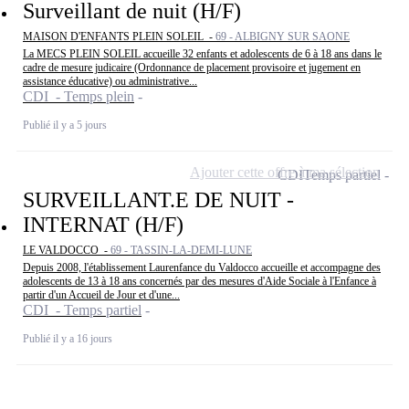
Surveillant de nuit (H/F)
MAISON D'ENFANTS PLEIN SOLEIL -
69 - ALBIGNY SUR SAONE
La MECS PLEIN SOLEIL accueille 32 enfants et adolescents de 6 à 18 ans dans le
cadre de mesure judicaire (Ordonnance de placement provisoire et jugement en
assistance éducative) ou administrative...
CDI - Temps plein
Publié il y a 5 jours
Ajouter cette offre à ma sélection
CDI
Temps partiel
SURVEILLANT.E DE NUIT -
INTERNAT (H/F)
LE VALDOCCO -
69 - TASSIN-LA-DEMI-LUNE
Depuis 2008, l'établissement Laurenfance du Valdocco accueille et accompagne des
adolescents de 13 à 18 ans concernés par des mesures d'Aide Sociale à l'Enfance à
partir d'un Accueil de Jour et d'une...
CDI - Temps partiel
Publié il y a 16 jours