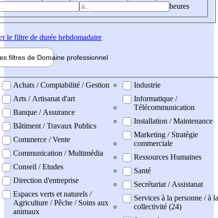
heures
er
le filtre de durée hebdomadaire
les filtres de
Domaine pro
fessionnel
ne professionel
Achats / Comptabilité / Gestion
Industrie
Arts / Artisanat d'art
Informatique /
Télécommunication
Banque / Assurance
Installation / Maintenance
Bâtiment / Travaux Publics
Marketing / Stratégie
Commerce / Vente
commerciale
Communication / Multimédia
Ressources Humaines
Conseil / Etudes
Santé
Direction d'entreprise
Secrétariat / Assistanat
Espaces verts et naturels /
Services à la personne / à l
Agriculture / Pêche / Soins aux
collectivité (24)
animaux