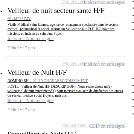
Ajouter cette offre à ma sélection
Intérim
Non renseigné
Veilleur de nuit secteur santé H/F
69 - MESSIMY
Vitalis Médical Saint Etienne, agence de recrutement spécialisée dans le secteur
médical, paramédical et social, recrute un Veilleur de nuit D.E. H/F pour des
missions en intérim au sein d'un Foyer...
Intérim - Non renseigné
Publié il y a 7 jours
Ajouter cette offre à ma sélection
Intérim
Non renseigné
Veilleur de Nuit H/F
DOMINO RH -
69 - LYON 3E ARRONDISSEMENT
POSTE : Veilleur de Nuit H/F DESCRIPTION : Nous recherchons un(e)
veilleur(se) de nuit expérimenté(e) pour intervenir au sein de différentes structures
du secteur médico-social (foyers, maisons...
Intérim - Non renseigné
Publié il y a 7 jours
Ajouter cette offre à ma sélection
CDI
Non renseigné