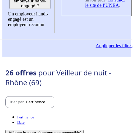
employeur handi-
le site de l’UNEA
.
engagé ?
Un employeur handi-
engagé est un
employeur reconnu
Appliquer
les filtres
26 offres
pour Veilleur de nuit -
Rhône (69)
Trier par
Pertinence
Pertinence
Date
Afficher la carte
(contenu non-accessible)