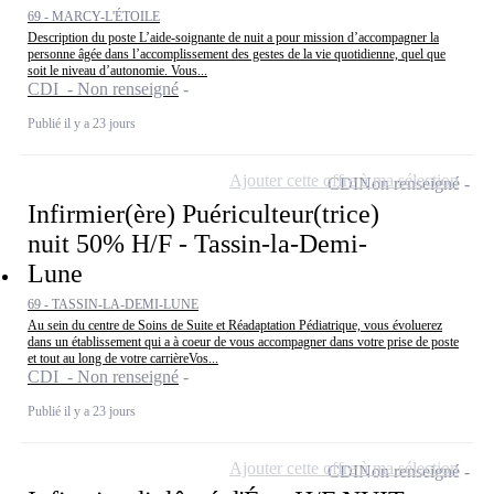
69 - MARCY-L'ÉTOILE
Description du poste L’aide-soignante de nuit a pour mission d’accompagner la
personne âgée dans l’accomplissement des gestes de la vie quotidienne, quel que
soit le niveau d’autonomie. Vous...
CDI - Non renseigné
Publié il y a 23 jours
Ajouter cette offre à ma sélection
CDI
Non renseigné
Infirmier(ère) Puériculteur(trice)
nuit 50% H/F - Tassin-la-Demi-
Lune
69 - TASSIN-LA-DEMI-LUNE
Au sein du centre de Soins de Suite et Réadaptation Pédiatrique, vous évoluerez
dans un établissement qui a à coeur de vous accompagner dans votre prise de poste
et tout au long de votre carrièreVos...
CDI - Non renseigné
Publié il y a 23 jours
Ajouter cette offre à ma sélection
CDI
Non renseigné