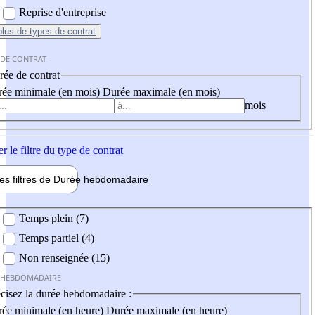
Reprise d'entreprise
plus
de types de contrat
 DE CONTRAT
ée de contrat
ée minimale (en mois)
Durée maximale (en mois)
mois
er
le filtre du type de contrat
les filtres de
Durée hebdo
madaire
 hebdomadaire
Temps plein (7)
Temps partiel (4)
Non renseignée (15)
 HEBDOMADAIRE
cisez la durée hebdomadaire :
ée minimale (en heure)
Durée maximale (en heure)