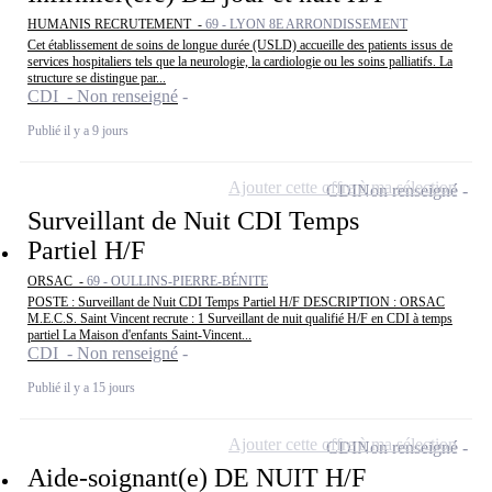
HUMANIS RECRUTEMENT -
69 - LYON 8E ARRONDISSEMENT
Cet établissement de soins de longue durée (USLD) accueille des patients issus de
services hospitaliers tels que la neurologie, la cardiologie ou les soins palliatifs. La
structure se distingue par...
CDI - Non renseigné
Publié il y a 9 jours
Ajouter cette offre à ma sélection
CDI
Non renseigné
Surveillant de Nuit CDI Temps
Partiel H/F
ORSAC -
69 - OULLINS-PIERRE-BÉNITE
POSTE : Surveillant de Nuit CDI Temps Partiel H/F DESCRIPTION : ORSAC
M.E.C.S. Saint Vincent recrute : 1 Surveillant de nuit qualifié H/F en CDI à temps
partiel La Maison d'enfants Saint-Vincent...
CDI - Non renseigné
Publié il y a 15 jours
Ajouter cette offre à ma sélection
CDI
Non renseigné
Aide-soignant(e) DE NUIT H/F