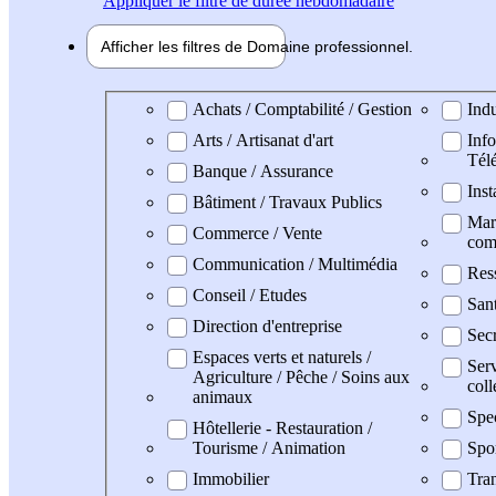
Appliquer
le filtre de durée hebdomadaire
Afficher les filtres de
Domaine pro
fessionnel
Domaine professionel
Achats / Comptabilité / Gestion
Indu
Arts / Artisanat d'art
Info
Tél
Banque / Assurance
Inst
Bâtiment / Travaux Publics
Mark
Commerce / Vente
com
Communication / Multimédia
Res
Conseil / Etudes
San
Direction d'entreprise
Secr
Espaces verts et naturels /
Serv
Agriculture / Pêche / Soins aux
coll
animaux
Spe
Hôtellerie - Restauration /
Tourisme / Animation
Spo
Immobilier
Tran