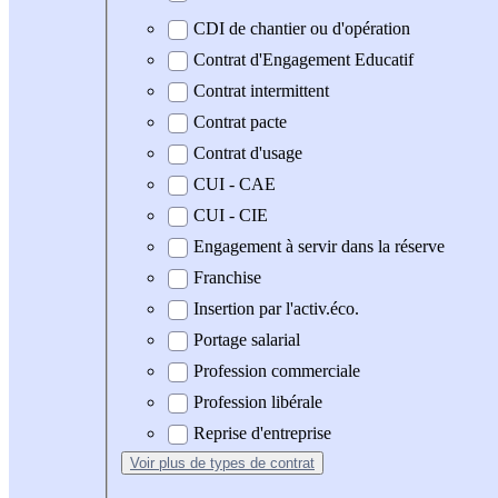
CDI de chantier ou d'opération
Contrat d'Engagement Educatif
Contrat intermittent
Contrat pacte
Contrat d'usage
CUI - CAE
CUI - CIE
Engagement à servir dans la réserve
Franchise
Insertion par l'activ.éco.
Portage salarial
Profession commerciale
Profession libérale
Reprise d'entreprise
Voir plus
de types de contrat