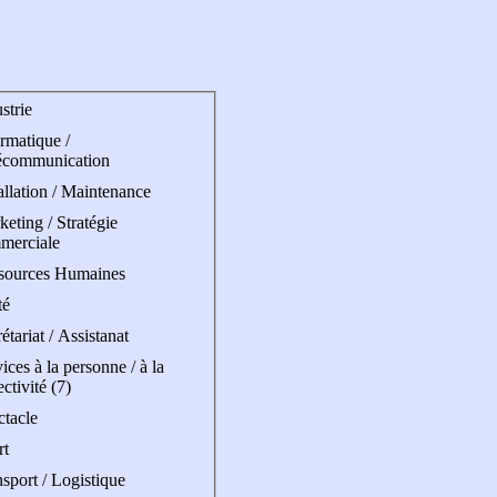
strie
rmatique /
écommunication
allation / Maintenance
eting / Stratégie
merciale
sources Humaines
té
étariat / Assistanat
ices à la personne / à la
ectivité (7)
ctacle
rt
sport / Logistique