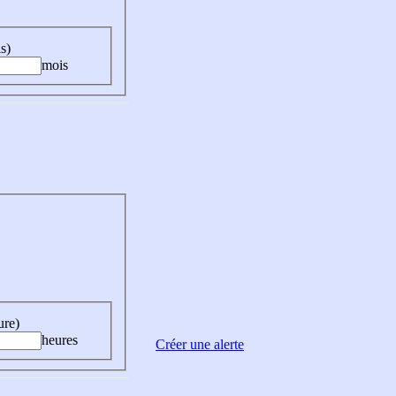
s)
mois
ure)
heures
Créer une alerte