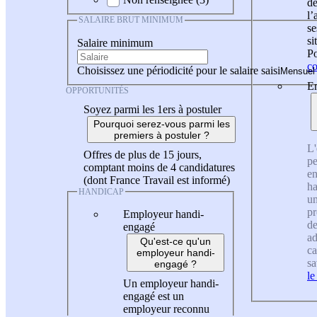
de
l
SALAIRE BRUT MINIMUM
se
si
Salaire minimum
Po
co
Choisissez une périodicité pour le salaire saisi
En
OPPORTUNITÉS
Soyez parmi les 1ers à postuler
Pourquoi serez-vous parmi les
premiers à postuler ?
L'
Offres de plus de 15 jours,
pe
comptant moins de 4 candidatures
en
(dont France Travail est informé)
ha
HANDICAP
un
pr
Employeur handi-
de
engagé
ad
Qu'est-ce qu'un
ca
employeur handi-
sa
engagé ?
le
Un employeur handi-
engagé est un
employeur reconnu