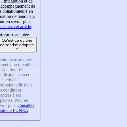
 l’intégration et de
’accompagnement de
s collaborateurs en
tuation de handicap.
ur en savoir plus,
nsultez cet article
.
treprise adaptée
Qu'est-ce qu'une
entreprise adaptée
?
entreprise adaptée
rmet à un travailleur
 situation de
ndicap d'exercer
e activité
ofessionnelle dans
s conditions
aptées à ses
pacités. Pour en
voir plus,
consultez
 site de l’UNEA
.