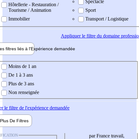
Spectacle
Hôtellerie - Restauration /
Tourisme / Animation
Sport
Immobilier
Transport / Logistique
Appliquer
le filtre du domaine professi
es filtres liés à l'
Expérience
demandée
ience demandée
Moins de 1 an
De 1 à 3 ans
Plus de 3 ans
Non renseignée
er
le filtre de l'expérience demandée
Plus De
Filtres
IFICATION
par France travail,