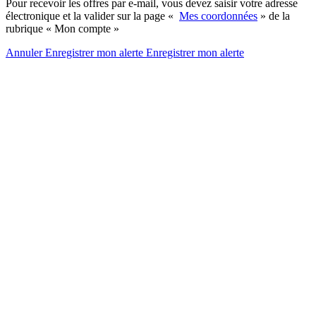
Pour recevoir les offres par e-mail, vous devez saisir votre adresse
électronique et la valider sur la page «
Mes coordonnées
» de la
rubrique « Mon compte »
Annuler
Enregistrer mon alerte
Enregistrer
mon alerte