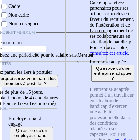
Cap emploi et ses
Cadre
partenaires pour ses
actions concrètes en
Non cadre
faveur du recrutement,
Non renseignée
de l’intégration et de
l’accompagnement de
IRE BRUT MINIMUM
ses collaborateurs en
situation de handicap.
re minimum
Pour en savoir plus,
consultez cet article
.
ssez une périodicité pour le salaire saisi
Entreprise adaptée
NITÉS
Qu'est-ce qu'une
z parmi les 1ers à postuler
entreprise adaptée
?
urquoi serez-vous parmi les
premiers à postuler ?
L'entreprise adaptée
es de plus de 15 jours,
permet à un travailleur
tant moins de 4 candidatures
en situation de
t France Travail est informé)
handicap d'exercer
ICAP
une activité
professionnelle dans
Employeur handi-
des conditions
engagé
adaptées à ses
Qu'est-ce qu'un
capacités. Pour en
employeur handi-
savoir plus,
consultez