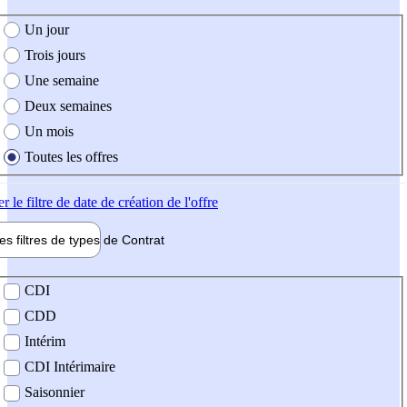
e création de l'offre
Un jour
Trois jours
Une semaine
Deux semaines
Un mois
Toutes les offres
er
le filtre de date de création de l'offre
les filtres de types de
Contrat
de contrat
CDI
CDD
Intérim
CDI Intérimaire
Saisonnier