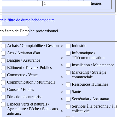
heures
er
le filtre de durée hebdomadaire
les filtres de
Domaine pro
fessionnel
ne professionel
Achats / Comptabilité / Gestion
Industrie
Arts / Artisanat d'art
Informatique /
Télécommunication
Banque / Assurance
Installation / Maintenance
Bâtiment / Travaux Publics
Marketing / Stratégie
Commerce / Vente
commerciale
Communication / Multimédia
Ressources Humaines
Conseil / Etudes
Santé
Direction d'entreprise
Secrétariat / Assistanat
Espaces verts et naturels /
Services à la personne / à l
Agriculture / Pêche / Soins aux
collectivité
animaux