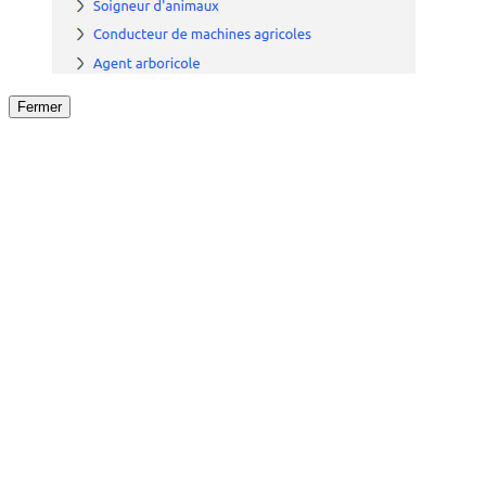
Fermer
Fermer
le détail de l'offre
/
Offre
sur
Offre précéden