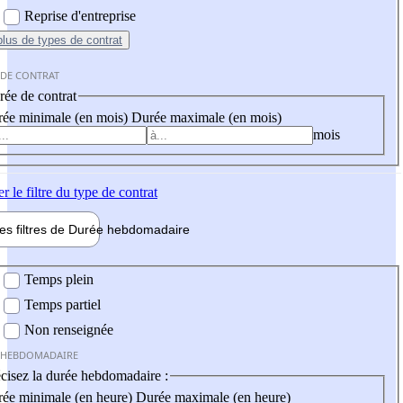
Reprise d'entreprise
plus
de types de contrat
 DE CONTRAT
ée de contrat
ée minimale (en mois)
Durée maximale (en mois)
mois
er
le filtre du type de contrat
les filtres de
Durée hebdo
madaire
 hebdomadaire
Temps plein
Temps partiel
Non renseignée
 HEBDOMADAIRE
cisez la durée hebdomadaire :
ée minimale (en heure)
Durée maximale (en heure)