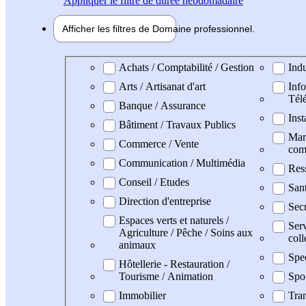
Appliquer
le filtre de durée hebdomadaire
Afficher les filtres de
Domaine pro
fessionnel
Domaine professionel
Achats / Comptabilité / Gestion
Indu
Arts / Artisanat d'art
Info
Tél
Banque / Assurance
Inst
Bâtiment / Travaux Publics
Mark
Commerce / Vente
com
Communication / Multimédia
Res
Conseil / Etudes
San
Direction d'entreprise
Secr
Espaces verts et naturels /
Serv
Agriculture / Pêche / Soins aux
coll
animaux
Spe
Hôtellerie - Restauration /
Tourisme / Animation
Spo
Immobilier
Tran