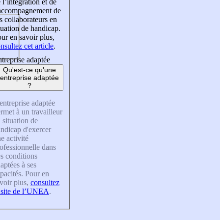
 l’intégration et de
’accompagnement de
s collaborateurs en
tuation de handicap.
ur en savoir plus,
nsultez cet article
.
treprise adaptée
Qu'est-ce qu'une
entreprise adaptée
?
entreprise adaptée
rmet à un travailleur
 situation de
ndicap d'exercer
e activité
ofessionnelle dans
s conditions
aptées à ses
pacités. Pour en
voir plus,
consultez
 site de l’UNEA
.