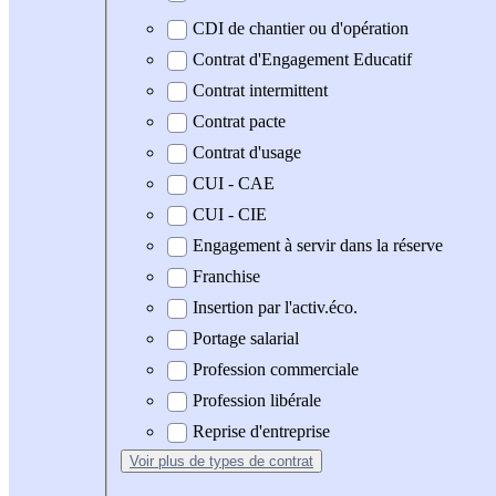
CDI de chantier ou d'opération
Contrat d'Engagement Educatif
Contrat intermittent
Contrat pacte
Contrat d'usage
CUI - CAE
CUI - CIE
Engagement à servir dans la réserve
Franchise
Insertion par l'activ.éco.
Portage salarial
Profession commerciale
Profession libérale
Reprise d'entreprise
Voir plus
de types de contrat