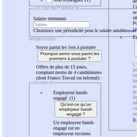
de
l
SALAIRE BRUT MINIMUM
se
si
Salaire minimum
Po
co
Choisissez une périodicité pour le salaire saisi
En
OPPORTUNITÉS
Soyez parmi les 1ers à postuler
Pourquoi serez-vous parmi les
premiers à postuler ?
L'
Offres de plus de 15 jours,
pe
comptant moins de 4 candidatures
en
(dont France Travail est informé)
ha
HANDICAP
un
pr
Employeur handi-
de
engagé (1)
ad
Qu'est-ce qu'un
ca
employeur handi-
sa
engagé ?
le
Un employeur handi-
engagé est un
employeur reconnu