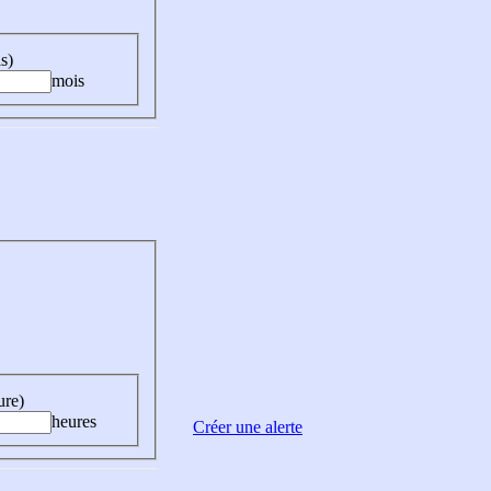
s)
mois
ure)
heures
Créer une alerte