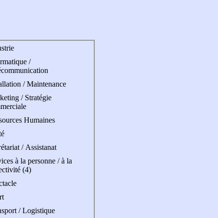
strie
rmatique /
écommunication
allation / Maintenance
eting / Stratégie
merciale
sources Humaines
té
étariat / Assistanat
ices à la personne / à la
ectivité (4)
ctacle
rt
sport / Logistique