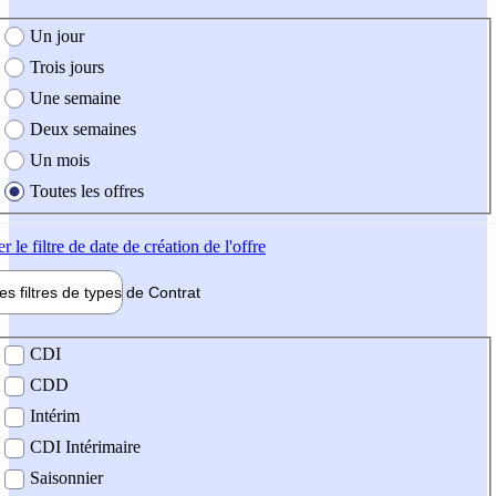
e création de l'offre
Un jour
Trois jours
Une semaine
Deux semaines
Un mois
Toutes les offres
er
le filtre de date de création de l'offre
les filtres de types de
Contrat
de contrat
CDI
CDD
Intérim
CDI Intérimaire
Saisonnier