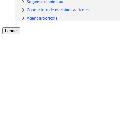
Fermer
Fermer
le détail de l'offre
/
Offre
sur
Offre précéden