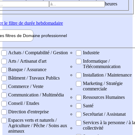
heures
er
le filtre de durée hebdomadaire
les filtres de
Domaine pro
fessionnel
ne professionel
Achats / Comptabilité / Gestion
Industrie
Arts / Artisanat d'art
Informatique /
Télécommunication
Banque / Assurance
Installation / Maintenance
Bâtiment / Travaux Publics
Marketing / Stratégie
Commerce / Vente
commerciale
Communication / Multimédia
Ressources Humaines
Conseil / Etudes
Santé
Direction d'entreprise
Secrétariat / Assistanat
Espaces verts et naturels /
Services à la personne / à l
Agriculture / Pêche / Soins aux
collectivité
animaux