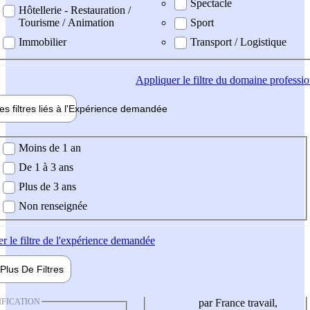
Spectacle
Hôtellerie - Restauration /
Tourisme / Animation
Sport
Immobilier
Transport / Logistique
Appliquer
le filtre du domaine professi
es filtres liés à l'
Expérience
demandée
ience demandée
Moins de 1 an
De 1 à 3 ans
Plus de 3 ans
Non renseignée
er
le filtre de l'expérience demandée
Plus De
Filtres
IFICATION
par France travail,