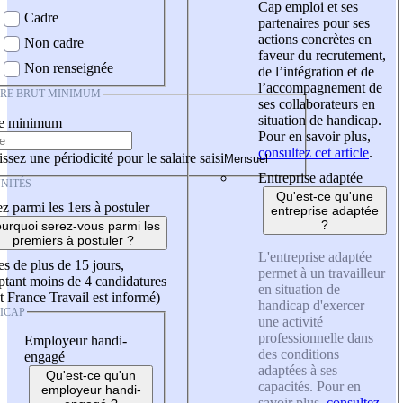
Cap emploi et ses
Cadre
partenaires pour ses
actions concrètes en
Non cadre
faveur du recrutement,
Non renseignée
de l’intégration et de
l’accompagnement de
IRE BRUT MINIMUM
ses collaborateurs en
situation de handicap.
re minimum
Pour en savoir plus,
consultez cet article
.
ssez une périodicité pour le salaire saisi
Entreprise adaptée
NITÉS
Qu'est-ce qu'une
z parmi les 1ers à postuler
entreprise adaptée
?
urquoi serez-vous parmi les
premiers à postuler ?
L'entreprise adaptée
es de plus de 15 jours,
permet à un travailleur
tant moins de 4 candidatures
en situation de
t France Travail est informé)
handicap d'exercer
ICAP
une activité
professionnelle dans
Employeur handi-
des conditions
engagé
adaptées à ses
Qu'est-ce qu'un
capacités. Pour en
employeur handi-
savoir plus,
consultez