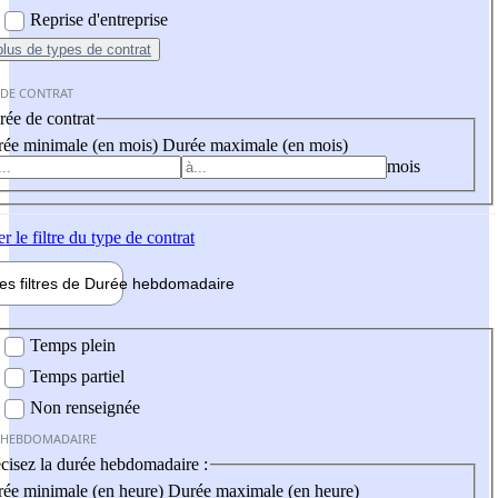
Reprise d'entreprise
plus
de types de contrat
 DE CONTRAT
ée de contrat
ée minimale (en mois)
Durée maximale (en mois)
mois
er
le filtre du type de contrat
les filtres de
Durée hebdo
madaire
 hebdomadaire
Temps plein
Temps partiel
Non renseignée
 HEBDOMADAIRE
cisez la durée hebdomadaire :
ée minimale (en heure)
Durée maximale (en heure)