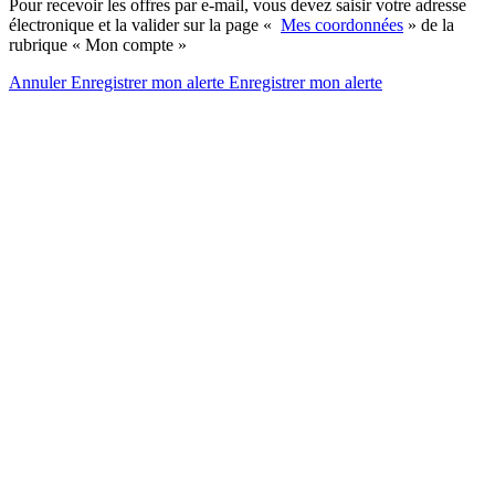
Pour recevoir les offres par e-mail, vous devez saisir votre adresse
électronique et la valider sur la page «
Mes coordonnées
» de la
rubrique « Mon compte »
Annuler
Enregistrer mon alerte
Enregistrer
mon alerte