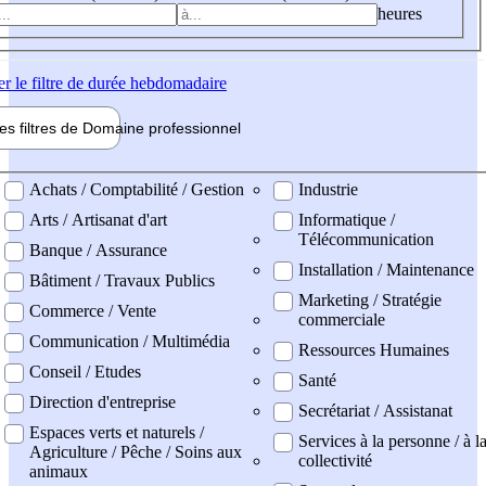
heures
er
le filtre de durée hebdomadaire
les filtres de
Domaine pro
fessionnel
ne professionel
Achats / Comptabilité / Gestion
Industrie
Arts / Artisanat d'art
Informatique /
Télécommunication
Banque / Assurance
Installation / Maintenance
Bâtiment / Travaux Publics
Marketing / Stratégie
Commerce / Vente
commerciale
Communication / Multimédia
Ressources Humaines
Conseil / Etudes
Santé
Direction d'entreprise
Secrétariat / Assistanat
Espaces verts et naturels /
Services à la personne / à l
Agriculture / Pêche / Soins aux
collectivité
animaux