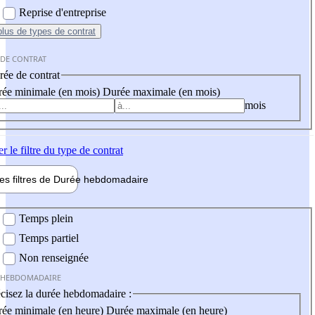
Reprise d'entreprise
plus
de types de contrat
 DE CONTRAT
ée de contrat
ée minimale (en mois)
Durée maximale (en mois)
mois
er
le filtre du type de contrat
les filtres de
Durée hebdo
madaire
 hebdomadaire
Temps plein
Temps partiel
Non renseignée
 HEBDOMADAIRE
cisez la durée hebdomadaire :
ée minimale (en heure)
Durée maximale (en heure)