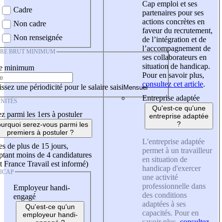
Cap emploi et ses
Cadre
partenaires pour ses
actions concrètes en
Non cadre
faveur du recrutement,
Non renseignée
de l’intégration et de
l’accompagnement de
IRE BRUT MINIMUM
ses collaborateurs en
situation de handicap.
re minimum
Pour en savoir plus,
consultez cet article
.
ssez une périodicité pour le salaire saisi
Entreprise adaptée
NITÉS
Qu'est-ce qu'une
z parmi les 1ers à postuler
entreprise adaptée
?
urquoi serez-vous parmi les
premiers à postuler ?
L'entreprise adaptée
es de plus de 15 jours,
permet à un travailleur
tant moins de 4 candidatures
en situation de
t France Travail est informé)
handicap d'exercer
ICAP
une activité
professionnelle dans
Employeur handi-
des conditions
engagé
adaptées à ses
Qu'est-ce qu'un
capacités. Pour en
employeur handi-
savoir plus,
consultez