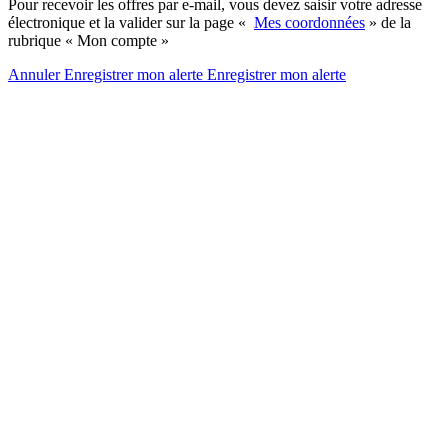
Pour recevoir les offres par e-mail, vous devez saisir votre adresse
électronique et la valider sur la page «
Mes coordonnées
» de la
rubrique « Mon compte »
Annuler
Enregistrer mon alerte
Enregistrer
mon alerte