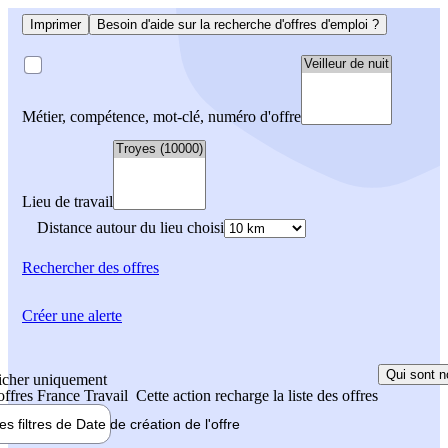
Imprimer
Besoin d'aide sur la recherche d'offres d'emploi ?
Métier, compétence, mot-clé, numéro d'offre
Lieu de travail
Distance autour du lieu choisi
Rechercher
des offres
Créer une alerte
Qui sont n
icher uniquement
 offres France Travail
Cette action recharge la liste des offres
les filtres de
Date de création
de l'offre