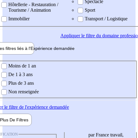
Spectacle
Hôtellerie - Restauration /
Tourisme / Animation
Sport
Immobilier
Transport / Logistique
Appliquer
le filtre du domaine professi
es filtres liés à l'
Expérience
demandée
ience demandée
Moins de 1 an
De 1 à 3 ans
Plus de 3 ans
Non renseignée
er
le filtre de l'expérience demandée
Plus De
Filtres
IFICATION
par France travail,