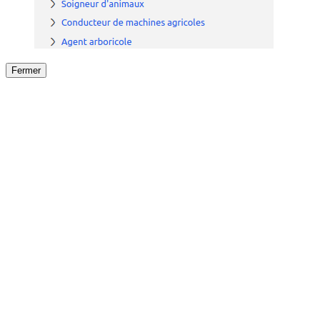
Fermer
Fermer
le détail de l'offre
/
Offre
sur
Offre précéden