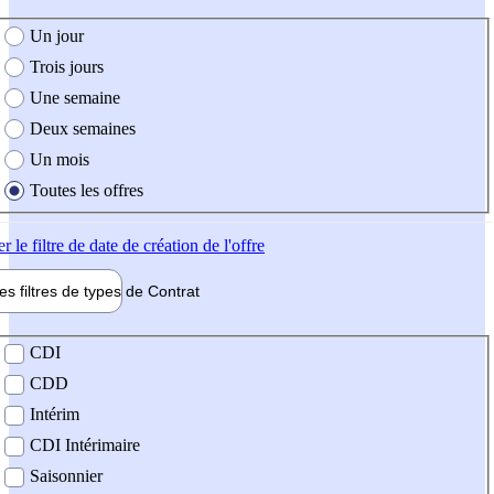
e création de l'offre
Un jour
Trois jours
Une semaine
Deux semaines
Un mois
Toutes les offres
er
le filtre de date de création de l'offre
les filtres de types de
Contrat
de contrat
CDI
CDD
Intérim
CDI Intérimaire
Saisonnier