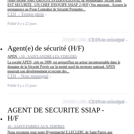
Notre société SMG GROUPE INTERNATIONAL de Montbéliard, recrute pour
EST SECURITE : UN CHEF D'EQUIPE SSIAP 2 (H/F) Vos missions : Assurer la
permanence au Poste Centralisé de Sécurité Permettre...
CDI - Temps plein
Publié il y a 22 jours
Ajouter cette offre à ma sélection
CDI
Non renseigné
Agent(e) de sécurité (H/F)
APEN -
10 - SAINT-ANDRÉ-LES-VERGERS
La société APEN, crée en 1999, est aujourd'hui un acteur incontournable dans le
domaine de la Sécurité Privée sur la moitié nord du territoire national. APEN
poursuit son développement et recrute des...
CDI - Non renseigné
Publié il y a 12 jours
Ajouter cette offre à ma sélection
CDI
Non renseigné
AGENT DE SECURITE SSIAP -
H/F
10 - SAINT-PARRES-AUX-TERTRES
Nous recrutons pour notre Hypermarché E.LECLERC de Saint Parres aux