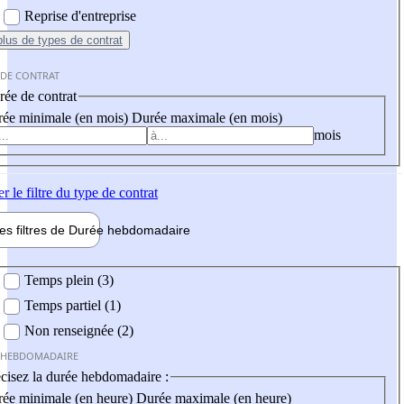
Reprise d'entreprise
plus
de types de contrat
 DE CONTRAT
ée de contrat
ée minimale (en mois)
Durée maximale (en mois)
mois
er
le filtre du type de contrat
les filtres de
Durée hebdo
madaire
 hebdomadaire
Temps plein (3)
Temps partiel (1)
Non renseignée (2)
 HEBDOMADAIRE
cisez la durée hebdomadaire :
ée minimale (en heure)
Durée maximale (en heure)