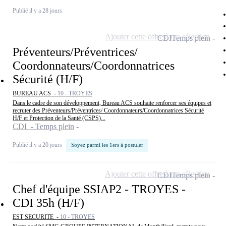
Publié il y a 28 jours
Ajouter cette offre à ma sélection
CDI
Temps plein
Préventeurs/Préventrices/
Coordonnateurs/Coordonnatrices
Sécurité (H/F)
BUREAU ACS -
10 - TROYES
Dans le cadre de son développement, Bureau ACS souhaite renforcer ses équipes et
recruter des Préventeurs/Préventrices/ Coordonnateurs/Coordonnatrices Sécurité
H/F et Protection de la Santé (CSPS)...
CDI - Temps plein
Publié il y a 20 jours
Soyez parmi les 1ers à postuler
Ajouter cette offre à ma sélection
CDI
Temps plein
Chef d'équipe SSIAP2 - TROYES -
CDI 35h (H/F)
EST SECURITE -
10 - TROYES