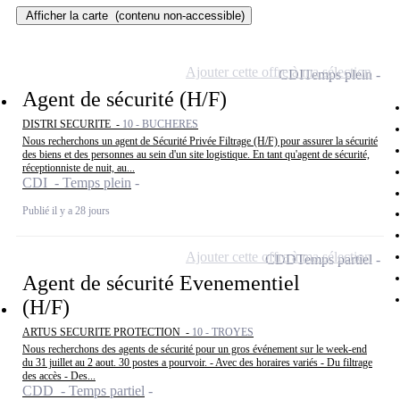
Afficher la carte
(contenu non-accessible)
Ajouter cette offre à ma sélection
CDI
Temps plein
Agent de sécurité (H/F)
DISTRI SECURITE -
10 - BUCHERES
Nous recherchons un agent de Sécurité Privée Filtrage (H/F) pour assurer la sécurité
des biens et des personnes au sein d'un site logistique. En tant qu'agent de sécurité,
réceptionniste de nuit, au...
CDI - Temps plein
Publié il y a 28 jours
Ajouter cette offre à ma sélection
CDD
Temps partiel
Agent de sécurité Evenementiel
(H/F)
ARTUS SECURITE PROTECTION -
10 - TROYES
Nous recherchons des agents de sécurité pour un gros événement sur le week-end
du 31 juillet au 2 aout. 30 postes a pourvoir. - Avec des horaires variés - Du filtrage
des accès - Des...
CDD - Temps partiel