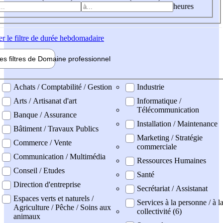
heures
er
le filtre de durée hebdomadaire
les filtres de
Domaine pro
fessionnel
ne professionel
Achats / Comptabilité / Gestion
Industrie
Arts / Artisanat d'art
Informatique /
Télécommunication
Banque / Assurance
Installation / Maintenance
Bâtiment / Travaux Publics
Marketing / Stratégie
Commerce / Vente
commerciale
Communication / Multimédia
Ressources Humaines
Conseil / Etudes
Santé
Direction d'entreprise
Secrétariat / Assistanat
Espaces verts et naturels /
Services à la personne / à l
Agriculture / Pêche / Soins aux
collectivité (6)
animaux