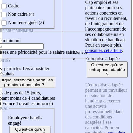
Cap emploi et ses
Cadre
partenaires pour ses
actions concrètes en
Non cadre (4)
faveur du recrutement,
Non renseignée (2)
de l’intégration et de
l’accompagnement de
IRE BRUT MINIMUM
ses collaborateurs en
situation de handicap.
re minimum
Pour en savoir plus,
consultez cet article
.
ssez une périodicité pour le salaire saisi
Entreprise adaptée
NITÉS
Qu'est-ce qu'une
z parmi les 1ers à postuler
entreprise adaptée
résultats
?
urquoi serez-vous parmi les
L'entreprise adaptée
premiers à postuler ?
permet à un travailleur
es de plus de 15 jours,
en situation de
tant moins de 4 candidatures
handicap d'exercer
t France Travail est informé)
une activité
ICAP
professionnelle dans
des conditions
Employeur handi-
adaptées à ses
engagé
capacités. Pour en
Qu'est-ce qu'un
savoir plus,
consultez