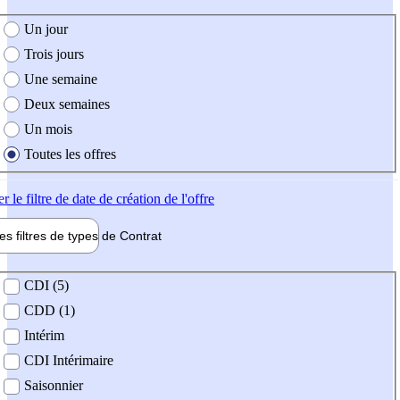
e création de l'offre
Un jour
Trois jours
Une semaine
Deux semaines
Un mois
Toutes les offres
er
le filtre de date de création de l'offre
les filtres de types de
Contrat
de contrat
CDI (5)
CDD (1)
Intérim
CDI Intérimaire
Saisonnier