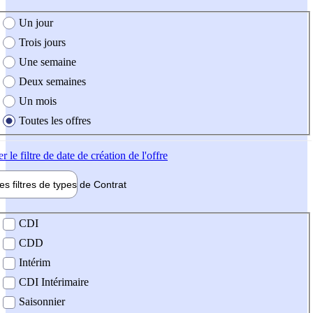
e création de l'offre
Un jour
Trois jours
Une semaine
Deux semaines
Un mois
Toutes les offres
er
le filtre de date de création de l'offre
les filtres de types de
Contrat
de contrat
CDI
CDD
Intérim
CDI Intérimaire
Saisonnier