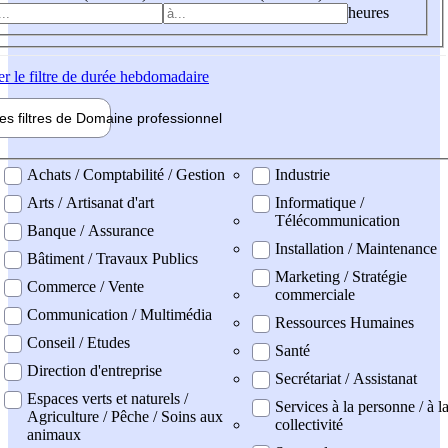
heures
er
le filtre de durée hebdomadaire
les filtres de
Domaine pro
fessionnel
ne professionel
Achats / Comptabilité / Gestion
Industrie
Arts / Artisanat d'art
Informatique /
Télécommunication
Banque / Assurance
Installation / Maintenance
Bâtiment / Travaux Publics
Marketing / Stratégie
Commerce / Vente
commerciale
Communication / Multimédia
Ressources Humaines
Conseil / Etudes
Santé
Direction d'entreprise
Secrétariat / Assistanat
Espaces verts et naturels /
Services à la personne / à l
Agriculture / Pêche / Soins aux
collectivité
animaux