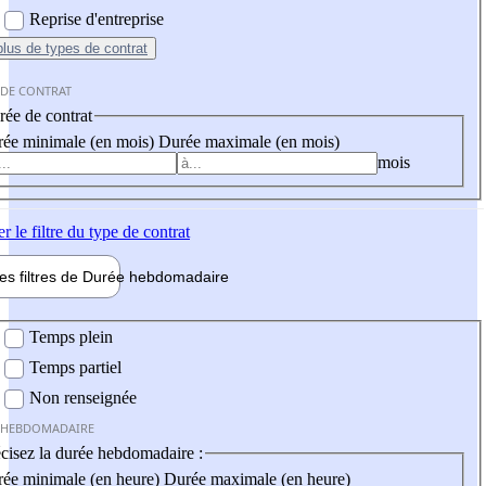
Reprise d'entreprise
plus
de types de contrat
 DE CONTRAT
ée de contrat
ée minimale (en mois)
Durée maximale (en mois)
mois
er
le filtre du type de contrat
les filtres de
Durée hebdo
madaire
 hebdomadaire
Temps plein
Temps partiel
Non renseignée
 HEBDOMADAIRE
cisez la durée hebdomadaire :
ée minimale (en heure)
Durée maximale (en heure)