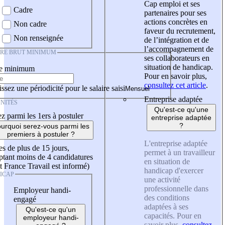
Cap emploi et ses
Cadre
partenaires pour ses
actions concrètes en
Non cadre
faveur du recrutement,
Non renseignée
de l’intégration et de
l’accompagnement de
IRE BRUT MINIMUM
ses collaborateurs en
situation de handicap.
re minimum
Pour en savoir plus,
consultez cet article
.
ssez une périodicité pour le salaire saisi
Entreprise adaptée
NITÉS
Qu'est-ce qu'une
z parmi les 1ers à postuler
entreprise adaptée
?
urquoi serez-vous parmi les
premiers à postuler ?
L'entreprise adaptée
es de plus de 15 jours,
permet à un travailleur
tant moins de 4 candidatures
en situation de
t France Travail est informé)
handicap d'exercer
ICAP
une activité
professionnelle dans
Employeur handi-
des conditions
engagé
adaptées à ses
Qu'est-ce qu'un
capacités. Pour en
employeur handi-
savoir plus,
consultez