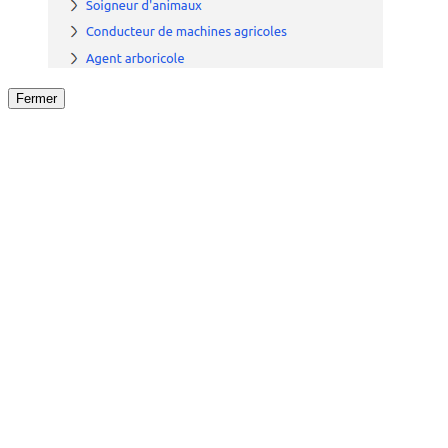
Fermer
Fermer
le détail de l'offre
/
Offre
sur
Offre précéden