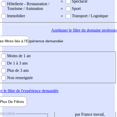
Spectacle
Hôtellerie - Restauration /
Tourisme / Animation
Sport
Immobilier
Transport / Logistique
Appliquer
le filtre du domaine professi
es filtres liés à l'
Expérience
demandée
ience demandée
Moins de 1 an
De 1 à 3 ans
Plus de 3 ans
Non renseignée
er
le filtre de l'expérience demandée
Plus De
Filtres
IFICATION
par France travail,