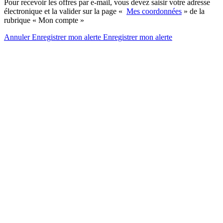
Pour recevoir les offres par e-mail, vous devez saisir votre adresse
électronique et la valider sur la page «
Mes coordonnées
» de la
rubrique « Mon compte »
Annuler
Enregistrer mon alerte
Enregistrer
mon alerte