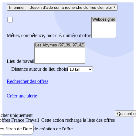
Imprimer
Besoin d'aide sur la recherche d'offres d'emploi ?
Métier, compétence, mot-clé, numéro d'offre
Lieu de travail
Distance autour du lieu choisi
Rechercher
des offres
Créer une alerte
Qui sont n
icher uniquement
 offres France Travail
Cette action recharge la liste des offres
les filtres de
Date de création
de l'offre