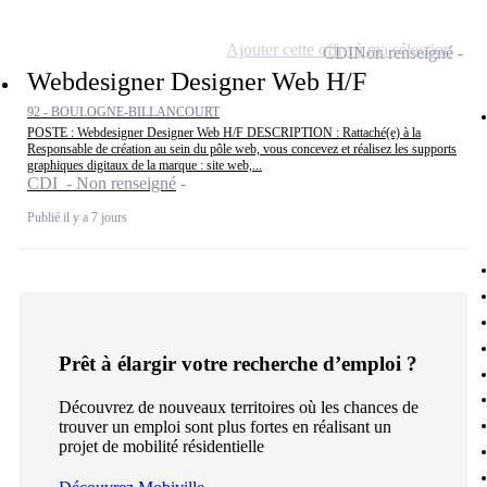
Ajouter cette offre à ma sélection
CDI
Non renseigné
Webdesigner Designer Web H/F
92 - BOULOGNE-BILLANCOURT
POSTE : Webdesigner Designer Web H/F DESCRIPTION : Rattaché(e) à la
Responsable de création au sein du pôle web, vous concevez et réalisez les supports
graphiques digitaux de la marque : site web,...
CDI - Non renseigné
Publié il y a 7 jours
Prêt à élargir votre recherche d’emploi ?
Découvrez de nouveaux territoires où les chances de
trouver un emploi sont plus fortes en réalisant un
projet de mobilité résidentielle