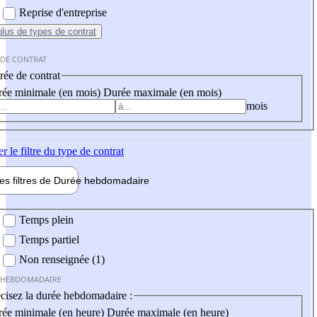
Reprise d'entreprise
plus
de types de contrat
 DE CONTRAT
ée de contrat
ée minimale (en mois)
Durée maximale (en mois)
mois
er
le filtre du type de contrat
les filtres de
Durée hebdo
madaire
 hebdomadaire
Temps plein
Temps partiel
Non renseignée (1)
 HEBDOMADAIRE
cisez la durée hebdomadaire :
ée minimale (en heure)
Durée maximale (en heure)