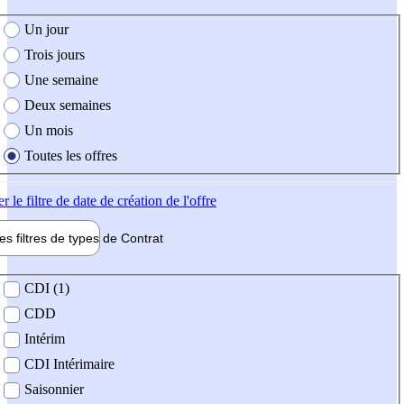
e création de l'offre
Un jour
Trois jours
Une semaine
Deux semaines
Un mois
Toutes les offres
er
le filtre de date de création de l'offre
les filtres de types de
Contrat
de contrat
CDI (1)
CDD
Intérim
CDI Intérimaire
Saisonnier