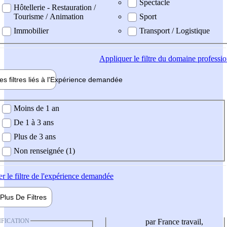
Spectacle
Hôtellerie - Restauration /
Tourisme / Animation
Sport
Immobilier
Transport / Logistique
Appliquer
le filtre du domaine professi
es filtres liés à l'
Expérience
demandée
ience demandée
Moins de 1 an
De 1 à 3 ans
Plus de 3 ans
Non renseignée (1)
er
le filtre de l'expérience demandée
Plus De
Filtres
IFICATION
par France travail,