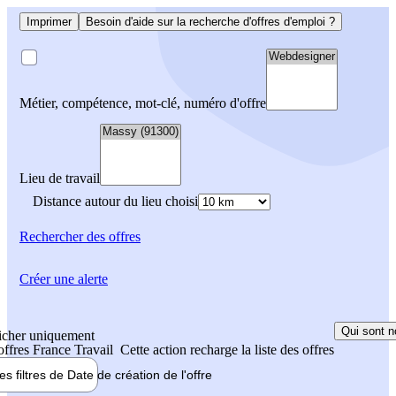
Imprimer
Besoin d'aide sur la recherche d'offres d'emploi ?
Métier, compétence, mot-clé, numéro d'offre
Lieu de travail
Distance autour du lieu choisi
Rechercher
des offres
Créer une alerte
Qui sont n
icher uniquement
 offres France Travail
Cette action recharge la liste des offres
les filtres de
Date de création
de l'offre