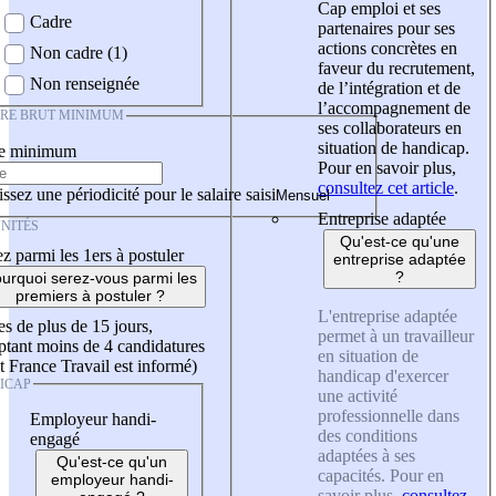
Cap emploi et ses
Cadre
partenaires pour ses
actions concrètes en
Non cadre (1)
faveur du recrutement,
Non renseignée
de l’intégration et de
l’accompagnement de
IRE BRUT MINIMUM
ses collaborateurs en
situation de handicap.
re minimum
Pour en savoir plus,
consultez cet article
.
ssez une périodicité pour le salaire saisi
Entreprise adaptée
NITÉS
Qu'est-ce qu'une
z parmi les 1ers à postuler
entreprise adaptée
?
urquoi serez-vous parmi les
premiers à postuler ?
L'entreprise adaptée
es de plus de 15 jours,
permet à un travailleur
tant moins de 4 candidatures
en situation de
t France Travail est informé)
handicap d'exercer
ICAP
une activité
professionnelle dans
Employeur handi-
des conditions
engagé
adaptées à ses
Qu'est-ce qu'un
capacités. Pour en
employeur handi-
savoir plus,
consultez