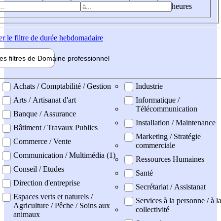
heures
er
le filtre de durée hebdomadaire
les filtres de
Domaine pro
fessionnel
ne professionel
Achats / Comptabilité / Gestion
Industrie
Arts / Artisanat d'art
Informatique /
Télécommunication
Banque / Assurance
Installation / Maintenance
Bâtiment / Travaux Publics
Marketing / Stratégie
Commerce / Vente
commerciale
Communication / Multimédia (1)
Ressources Humaines
Conseil / Etudes
Santé
Direction d'entreprise
Secrétariat / Assistanat
Espaces verts et naturels /
Services à la personne / à l
Agriculture / Pêche / Soins aux
collectivité
animaux