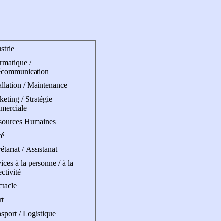
strie
rmatique /
écommunication
allation / Maintenance
eting / Stratégie
merciale
sources Humaines
té
étariat / Assistanat
ices à la personne / à la
ectivité
ctacle
rt
sport / Logistique