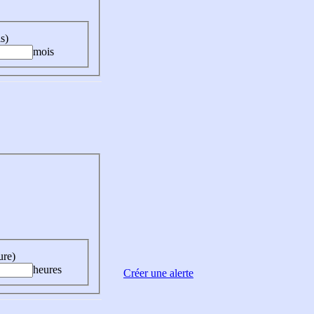
s)
mois
ure)
heures
Créer une alerte