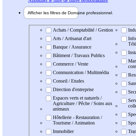
Appliquer
le filtre de durée hebdomadaire
Afficher les filtres de
Domaine pro
fessionnel
Domaine professionel
Achats / Comptabilité / Gestion
Indu
Arts / Artisanat d'art
Info
Tél
Banque / Assurance
Inst
Bâtiment / Travaux Publics
Mark
Commerce / Vente
com
Communication / Multimédia
Res
Conseil / Etudes
San
Direction d'entreprise
Secr
Espaces verts et naturels /
Serv
Agriculture / Pêche / Soins aux
coll
animaux
Spe
Hôtellerie - Restauration /
Tourisme / Animation
Spo
Immobilier
Tran