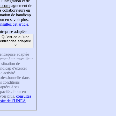
 l’intégration et de
’accompagnement de
s collaborateurs en
tuation de handicap.
ur en savoir plus,
nsultez cet article
.
treprise adaptée
Qu'est-ce qu'une
entreprise adaptée
?
entreprise adaptée
rmet à un travailleur
 situation de
ndicap d'exercer
e activité
ofessionnelle dans
s conditions
aptées à ses
pacités. Pour en
voir plus,
consultez
 site de l’UNEA
.