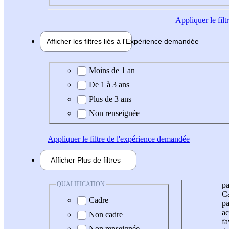
Appliquer
le fil
Afficher les filtres liés à l'
Expérience
demandée
Expérience demandée
Moins de 1 an
De 1 à 3 ans
Plus de 3 ans
Non renseignée
Appliquer
le filtre de l'expérience demandée
Afficher
Plus de
filtres
QUALIFICATION
pa
Ca
Cadre
pa
ac
Non cadre
fa
Non renseignée