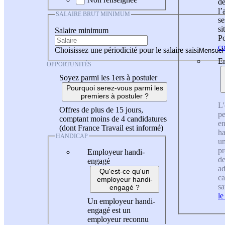
de
l
SALAIRE BRUT MINIMUM
se
si
Salaire minimum
Po
co
Choisissez une périodicité pour le salaire saisi
En
OPPORTUNITÉS
Soyez parmi les 1ers à postuler
Pourquoi serez-vous parmi les
premiers à postuler ?
L'
Offres de plus de 15 jours,
pe
comptant moins de 4 candidatures
en
(dont France Travail est informé)
ha
HANDICAP
un
pr
Employeur handi-
de
engagé
ad
Qu'est-ce qu'un
ca
employeur handi-
sa
engagé ?
le
Un employeur handi-
engagé est un
employeur reconnu