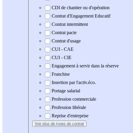
CDI de chantier ou d'opération
Contrat d'Engagement Educatif
Contrat intermittent
Contrat pacte
Contrat d'usage
CUI - CAE
CUI - CIE
Engagement à servir dans la réserve
Franchise
Insertion par l'activ.éco.
Portage salarial
Profession commerciale
Profession libérale
Reprise d'entreprise
Voir plus
de types de contrat