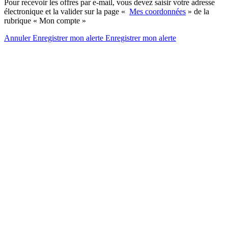
Pour recevoir les offres par e-mail, vous devez saisir votre adresse
électronique et la valider sur la page «
Mes coordonnées
» de la
rubrique « Mon compte »
Annuler
Enregistrer mon alerte
Enregistrer
mon alerte