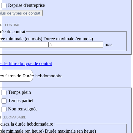
Reprise d'entreprise
plus
de types de contrat
 DE CONTRAT
ée de contrat
ée minimale (en mois)
Durée maximale (en mois)
mois
er
le filtre du type de contrat
les filtres de
Durée hebdo
madaire
 hebdomadaire
Temps plein
Temps partiel
Non renseignée
 HEBDOMADAIRE
cisez la durée hebdomadaire :
ée minimale (en heure)
Durée maximale (en heure)