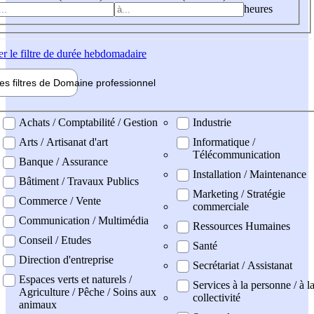
heures
er
le filtre de durée hebdomadaire
les filtres de
Domaine pro
fessionnel
ne professionel
Achats / Comptabilité / Gestion
Industrie
Arts / Artisanat d'art
Informatique /
Télécommunication
Banque / Assurance
Installation / Maintenance
Bâtiment / Travaux Publics
Marketing / Stratégie
Commerce / Vente
commerciale
Communication / Multimédia
Ressources Humaines
Conseil / Etudes
Santé
Direction d'entreprise
Secrétariat / Assistanat
Espaces verts et naturels /
Services à la personne / à l
Agriculture / Pêche / Soins aux
collectivité
animaux