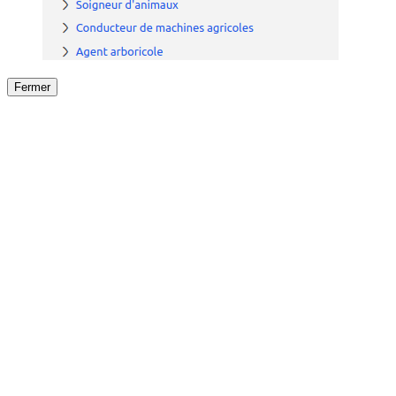
Fermer
Fermer
le détail de l'offre
/
Offre
sur
Offre précéden