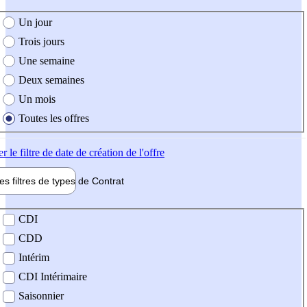
e création de l'offre
Un jour
Trois jours
Une semaine
Deux semaines
Un mois
Toutes les offres
er
le filtre de date de création de l'offre
les filtres de types de
Contrat
de contrat
CDI
CDD
Intérim
CDI Intérimaire
Saisonnier