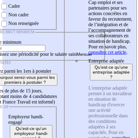
Cap emploi et ses
Cadre
partenaires pour ses
actions concrètes en
Non cadre
faveur du recrutement,
Non renseignée
de l’intégration et de
l’accompagnement de
IRE BRUT MINIMUM
ses collaborateurs en
situation de handicap.
re minimum
Pour en savoir plus,
consultez cet article
.
ssez une périodicité pour le salaire saisi
Entreprise adaptée
NITÉS
Qu'est-ce qu'une
z parmi les 1ers à postuler
entreprise adaptée
?
urquoi serez-vous parmi les
premiers à postuler ?
L'entreprise adaptée
es de plus de 15 jours,
permet à un travailleur
tant moins de 4 candidatures
en situation de
t France Travail est informé)
handicap d'exercer
ICAP
une activité
professionnelle dans
Employeur handi-
des conditions
engagé
adaptées à ses
Qu'est-ce qu'un
capacités. Pour en
employeur handi-
savoir plus,
consultez