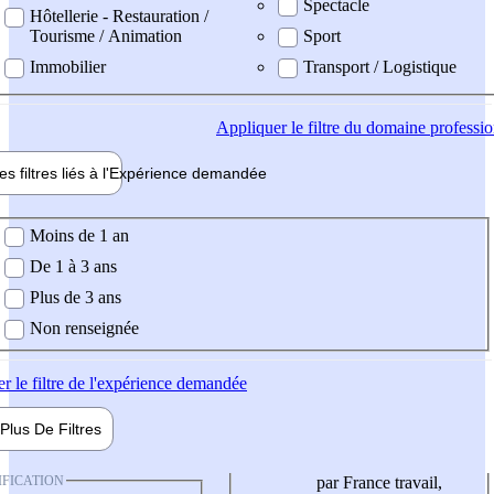
Spectacle
Hôtellerie - Restauration /
Tourisme / Animation
Sport
Immobilier
Transport / Logistique
Appliquer
le filtre du domaine professi
es filtres liés à l'
Expérience
demandée
ience demandée
Moins de 1 an
De 1 à 3 ans
Plus de 3 ans
Non renseignée
er
le filtre de l'expérience demandée
Plus De
Filtres
IFICATION
par France travail,