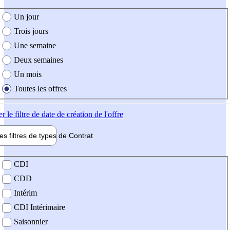
e création de l'offre
Un jour
Trois jours
Une semaine
Deux semaines
Un mois
Toutes les offres
er
le filtre de date de création de l'offre
les filtres de types de
Contrat
de contrat
CDI
CDD
Intérim
CDI Intérimaire
Saisonnier