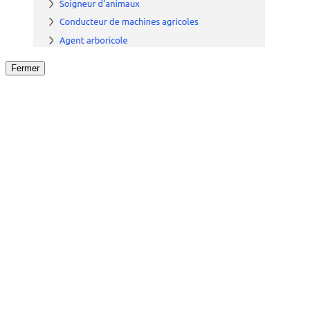
Fermer
Fermer
le détail de l'offre
/
Offre
sur
Offre précéden