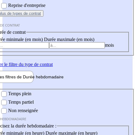
Reprise d'entreprise
plus
de types de contrat
 DE CONTRAT
ée de contrat
ée minimale (en mois)
Durée maximale (en mois)
mois
er
le filtre du type de contrat
les filtres de
Durée hebdo
madaire
 hebdomadaire
Temps plein
Temps partiel
Non renseignée
 HEBDOMADAIRE
cisez la durée hebdomadaire :
ée minimale (en heure)
Durée maximale (en heure)