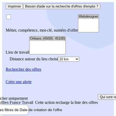
Imprimer
Besoin d'aide sur la recherche d'offres d'emploi ?
Métier, compétence, mot-clé, numéro d'offre
Lieu de travail
Distance autour du lieu choisi
Rechercher
des offres
Créer une alerte
Qui sont n
icher uniquement
 offres France Travail
Cette action recharge la liste des offres
les filtres de
Date de création
de l'offre