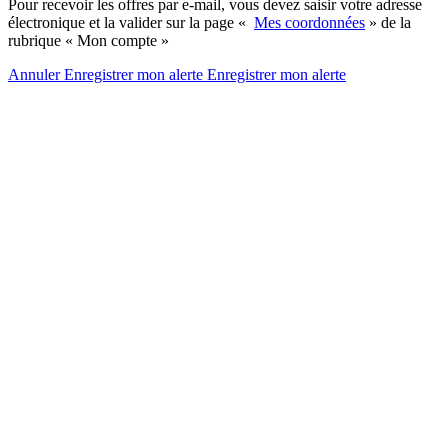
Pour recevoir les offres par e-mail, vous devez saisir votre adresse
électronique et la valider sur la page «
Mes coordonnées
» de la
rubrique « Mon compte »
Annuler
Enregistrer mon alerte
Enregistrer
mon alerte