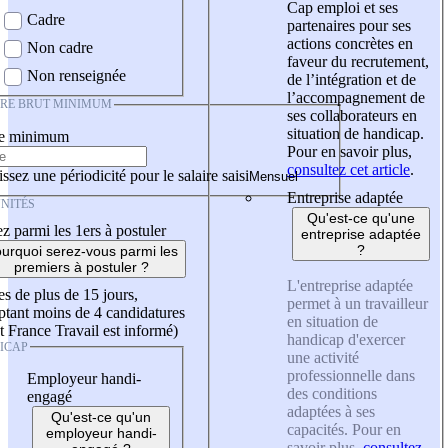
Cap emploi et ses
Cadre
partenaires pour ses
actions concrètes en
Non cadre
faveur du recrutement,
Non renseignée
de l’intégration et de
l’accompagnement de
IRE BRUT MINIMUM
ses collaborateurs en
situation de handicap.
re minimum
Pour en savoir plus,
consultez cet article
.
ssez une périodicité pour le salaire saisi
Entreprise adaptée
NITÉS
Qu'est-ce qu'une
z parmi les 1ers à postuler
entreprise adaptée
?
urquoi serez-vous parmi les
premiers à postuler ?
L'entreprise adaptée
es de plus de 15 jours,
permet à un travailleur
tant moins de 4 candidatures
en situation de
t France Travail est informé)
handicap d'exercer
ICAP
une activité
professionnelle dans
Employeur handi-
des conditions
engagé
adaptées à ses
Qu'est-ce qu'un
capacités. Pour en
employeur handi-
savoir plus,
consultez