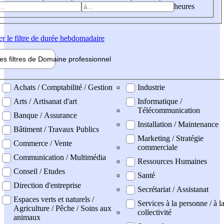
heures
er
le filtre de durée hebdomadaire
les filtres de
Domaine pro
fessionnel
ne professionel
Achats / Comptabilité / Gestion
Industrie
Arts / Artisanat d'art
Informatique /
Télécommunication
Banque / Assurance
Installation / Maintenance
Bâtiment / Travaux Publics
Marketing / Stratégie
Commerce / Vente
commerciale
Communication / Multimédia
Ressources Humaines
Conseil / Etudes
Santé
Direction d'entreprise
Secrétariat / Assistanat
Espaces verts et naturels /
Services à la personne / à l
Agriculture / Pêche / Soins aux
collectivité
animaux