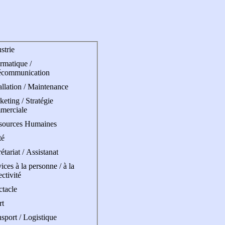
strie
rmatique /
écommunication
allation / Maintenance
eting / Stratégie
merciale
sources Humaines
té
étariat / Assistanat
ices à la personne / à la
ectivité
ctacle
rt
sport / Logistique