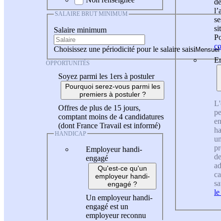
de
l
SALAIRE BRUT MINIMUM
se
si
Salaire minimum
Po
co
Choisissez une périodicité pour le salaire saisi
En
OPPORTUNITÉS
Soyez parmi les 1ers à postuler
Pourquoi serez-vous parmi les
premiers à postuler ?
L'
Offres de plus de 15 jours,
pe
comptant moins de 4 candidatures
en
(dont France Travail est informé)
ha
HANDICAP
un
pr
Employeur handi-
de
engagé
ad
Qu'est-ce qu'un
ca
employeur handi-
sa
engagé ?
le
Un employeur handi-
engagé est un
employeur reconnu