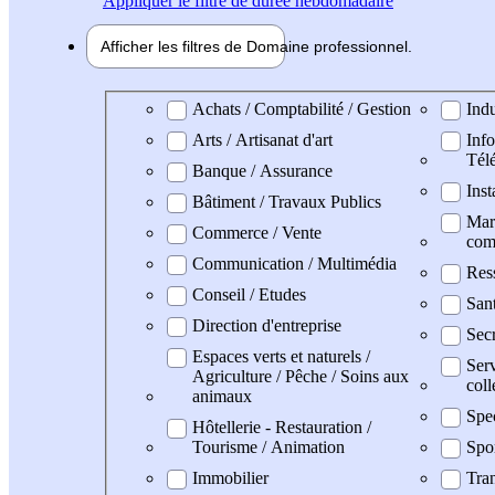
Appliquer
le filtre de durée hebdomadaire
Afficher les filtres de
Domaine pro
fessionnel
Domaine professionel
Achats / Comptabilité / Gestion
Indu
Arts / Artisanat d'art
Info
Tél
Banque / Assurance
Inst
Bâtiment / Travaux Publics
Mark
Commerce / Vente
com
Communication / Multimédia
Res
Conseil / Etudes
San
Direction d'entreprise
Secr
Espaces verts et naturels /
Serv
Agriculture / Pêche / Soins aux
coll
animaux
Spe
Hôtellerie - Restauration /
Tourisme / Animation
Spo
Immobilier
Tran