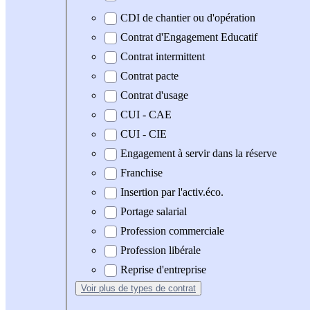
CDI de chantier ou d'opération
Contrat d'Engagement Educatif
Contrat intermittent
Contrat pacte
Contrat d'usage
CUI - CAE
CUI - CIE
Engagement à servir dans la réserve
Franchise
Insertion par l'activ.éco.
Portage salarial
Profession commerciale
Profession libérale
Reprise d'entreprise
Voir plus
de types de contrat