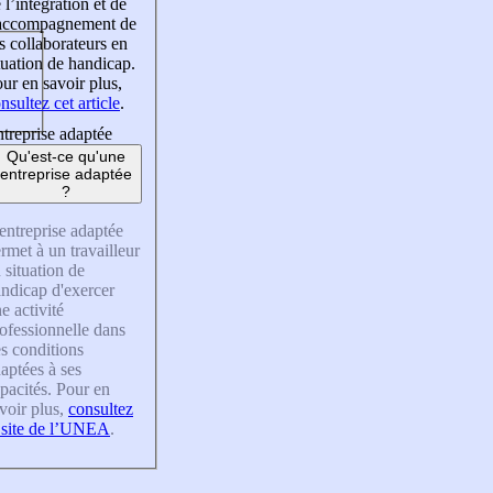
 l’intégration et de
’accompagnement de
s collaborateurs en
tuation de handicap.
ur en savoir plus,
nsultez cet article
.
treprise adaptée
Qu'est-ce qu'une
entreprise adaptée
?
entreprise adaptée
rmet à un travailleur
 situation de
ndicap d'exercer
e activité
ofessionnelle dans
s conditions
aptées à ses
pacités. Pour en
voir plus,
consultez
 site de l’UNEA
.