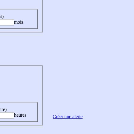
s)
mois
ure)
heures
Créer une alerte