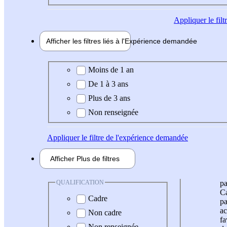
Appliquer
le fil
Afficher les filtres liés à l'
Expérience
demandée
Expérience demandée
Moins de 1 an
De 1 à 3 ans
Plus de 3 ans
Non renseignée
Appliquer
le filtre de l'expérience demandée
Afficher
Plus de
filtres
QUALIFICATION
pa
Ca
Cadre
pa
ac
Non cadre
fa
Non renseignée