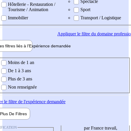
Spectacle
Hôtellerie - Restauration /
Tourisme / Animation
Sport
Immobilier
Transport / Logistique
Appliquer
le filtre du domaine professi
es filtres liés à l'
Expérience
demandée
ience demandée
Moins de 1 an
De 1 à 3 ans
Plus de 3 ans
Non renseignée
er
le filtre de l'expérience demandée
Plus De
Filtres
IFICATION
par France travail,