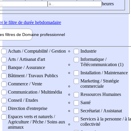
heures
er
le filtre de durée hebdomadaire
les filtres de
Domaine pro
fessionnel
ne professionel
Achats / Comptabilité / Gestion
Industrie
Arts / Artisanat d'art
Informatique /
Télécommunication (1)
Banque / Assurance
Installation / Maintenance
Bâtiment / Travaux Publics
Marketing / Stratégie
Commerce / Vente
commerciale
Communication / Multimédia
Ressources Humaines
Conseil / Etudes
Santé
Direction d'entreprise
Secrétariat / Assistanat
Espaces verts et naturels /
Services à la personne / à l
Agriculture / Pêche / Soins aux
collectivité
animaux