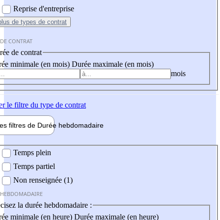
Reprise d'entreprise
plus
de types de contrat
 DE CONTRAT
ée de contrat
ée minimale (en mois)
Durée maximale (en mois)
mois
er
le filtre du type de contrat
les filtres de
Durée hebdo
madaire
 hebdomadaire
Temps plein
Temps partiel
Non renseignée (1)
 HEBDOMADAIRE
cisez la durée hebdomadaire :
ée minimale (en heure)
Durée maximale (en heure)