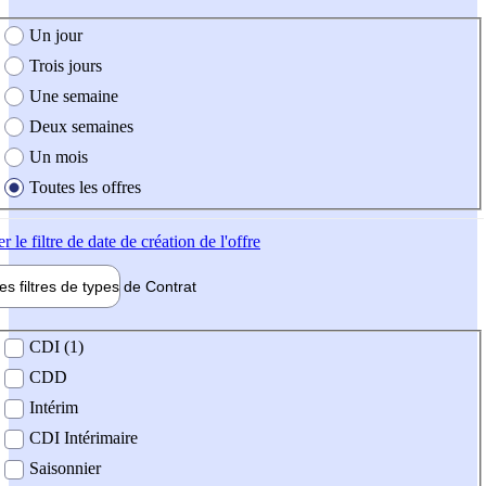
e création de l'offre
Un jour
Trois jours
Une semaine
Deux semaines
Un mois
Toutes les offres
er
le filtre de date de création de l'offre
les filtres de types de
Contrat
de contrat
CDI (1)
CDD
Intérim
CDI Intérimaire
Saisonnier