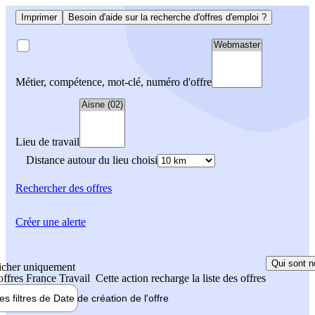
Imprimer
Besoin d'aide sur la recherche d'offres d'emploi ?
Métier, compétence, mot-clé, numéro d'offre
Lieu de travail
Distance autour du lieu choisi
Rechercher
des offres
Créer une alerte
Qui sont n
icher uniquement
 offres France Travail
Cette action recharge la liste des offres
les filtres de
Date de création
de l'offre