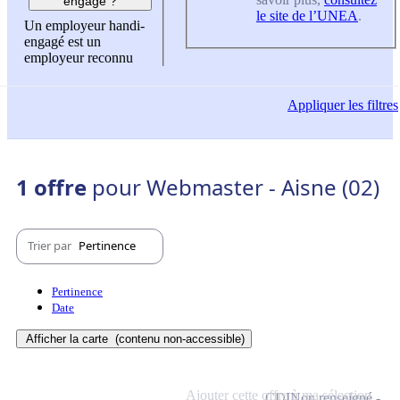
engagé ?
le site de l’UNEA
.
Un employeur handi-
engagé est un
employeur reconnu
Appliquer
les filtres
1 offre
pour Webmaster - Aisne (02)
Trier par
Pertinence
Pertinence
Date
Afficher la carte
(contenu non-accessible)
Ajouter cette offre à ma sélection
CDI
Non renseigné