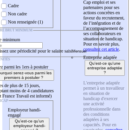
Cap emploi et ses
Cadre
partenaires pour ses
actions concrètes en
Non cadre
faveur du recrutement,
Non renseignée (1)
de l’intégration et de
l’accompagnement de
IRE BRUT MINIMUM
ses collaborateurs en
situation de handicap.
re minimum
Pour en savoir plus,
consultez cet article
.
ssez une périodicité pour le salaire saisi
Entreprise adaptée
NITÉS
Qu'est-ce qu'une
z parmi les 1ers à postuler
entreprise adaptée
?
urquoi serez-vous parmi les
premiers à postuler ?
L'entreprise adaptée
es de plus de 15 jours,
permet à un travailleur
tant moins de 4 candidatures
en situation de
t France Travail est informé)
handicap d'exercer
ICAP
une activité
professionnelle dans
Employeur handi-
des conditions
engagé
adaptées à ses
Qu'est-ce qu'un
capacités. Pour en
employeur handi-
savoir plus,
consultez