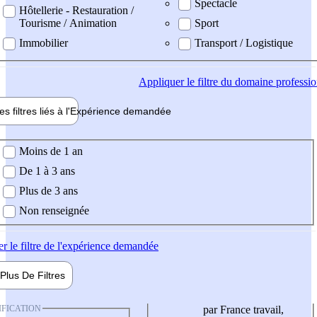
Spectacle
Hôtellerie - Restauration /
Tourisme / Animation
Sport
Immobilier
Transport / Logistique
Appliquer
le filtre du domaine professi
es filtres liés à l'
Expérience
demandée
ience demandée
Moins de 1 an
De 1 à 3 ans
Plus de 3 ans
Non renseignée
er
le filtre de l'expérience demandée
Plus De
Filtres
IFICATION
par France travail,