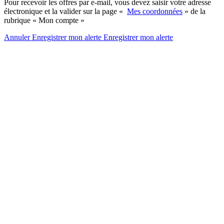
Pour recevoir les offres par e-mail, vous devez saisir votre adresse
électronique et la valider sur la page «
Mes coordonnées
» de la
rubrique « Mon compte »
Annuler
Enregistrer mon alerte
Enregistrer
mon alerte