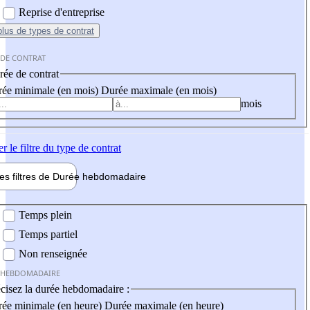
Reprise d'entreprise
plus
de types de contrat
 DE CONTRAT
ée de contrat
ée minimale (en mois)
Durée maximale (en mois)
mois
er
le filtre du type de contrat
les filtres de
Durée hebdo
madaire
 hebdomadaire
Temps plein
Temps partiel
Non renseignée
 HEBDOMADAIRE
cisez la durée hebdomadaire :
ée minimale (en heure)
Durée maximale (en heure)