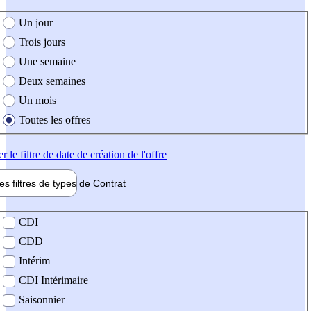
e création de l'offre
Un jour
Trois jours
Une semaine
Deux semaines
Un mois
Toutes les offres
er
le filtre de date de création de l'offre
les filtres de types de
Contrat
de contrat
CDI
CDD
Intérim
CDI Intérimaire
Saisonnier