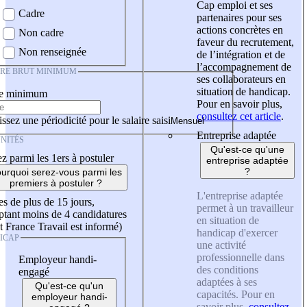
Cap emploi et ses
Cadre
partenaires pour ses
actions concrètes en
Non cadre
faveur du recrutement,
Non renseignée
de l’intégration et de
l’accompagnement de
IRE BRUT MINIMUM
ses collaborateurs en
situation de handicap.
re minimum
Pour en savoir plus,
consultez cet article
.
ssez une périodicité pour le salaire saisi
Entreprise adaptée
NITÉS
Qu'est-ce qu'une
z parmi les 1ers à postuler
entreprise adaptée
?
urquoi serez-vous parmi les
premiers à postuler ?
L'entreprise adaptée
es de plus de 15 jours,
permet à un travailleur
tant moins de 4 candidatures
en situation de
t France Travail est informé)
handicap d'exercer
ICAP
une activité
professionnelle dans
Employeur handi-
des conditions
engagé
adaptées à ses
Qu'est-ce qu'un
capacités. Pour en
employeur handi-
savoir plus,
consultez