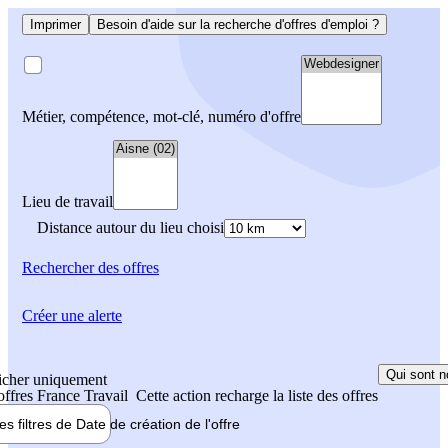
Imprimer
Besoin d'aide sur la recherche d'offres d'emploi ?
Métier, compétence, mot-clé, numéro d'offre
Lieu de travail
Distance autour du lieu choisi
Rechercher
des offres
Créer une alerte
Qui sont n
icher uniquement
 offres France Travail
Cette action recharge la liste des offres
les filtres de
Date de création
de l'offre