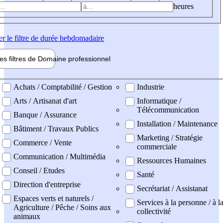
heures
er
le filtre de durée hebdomadaire
les filtres de
Domaine pro
fessionnel
ne professionel
Achats / Comptabilité / Gestion
Industrie
Arts / Artisanat d'art
Informatique /
Télécommunication
Banque / Assurance
Installation / Maintenance
Bâtiment / Travaux Publics
Marketing / Stratégie
Commerce / Vente
commerciale
Communication / Multimédia
Ressources Humaines
Conseil / Etudes
Santé
Direction d'entreprise
Secrétariat / Assistanat
Espaces verts et naturels /
Services à la personne / à l
Agriculture / Pêche / Soins aux
collectivité
animaux