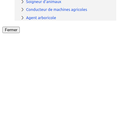
Fermer
Fermer
le détail de l'offre
/
Offre
sur
Offre précéden