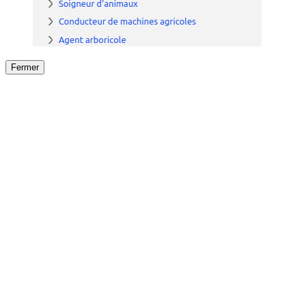
Fermer
Fermer
le détail de l'offre
/
Offre
sur
Offre précéden