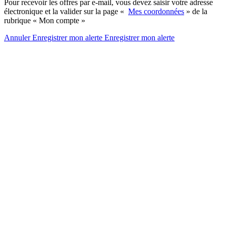
Pour recevoir les offres par e-mail, vous devez saisir votre adresse
électronique et la valider sur la page «
Mes coordonnées
» de la
rubrique « Mon compte »
Annuler
Enregistrer mon alerte
Enregistrer
mon alerte