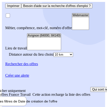
Imprimer
Besoin d'aide sur la recherche d'offres d'emploi ?
Métier, compétence, mot-clé, numéro d'offre
Lieu de travail
Distance autour du lieu choisi
Rechercher
des offres
Créer une alerte
Qui sont n
icher uniquement
 offres France Travail
Cette action recharge la liste des offres
les filtres de
Date de création
de l'offre