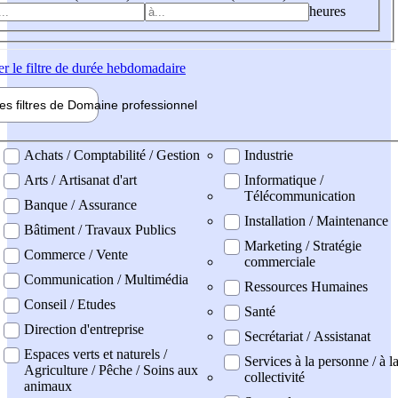
heures
er
le filtre de durée hebdomadaire
les filtres de
Domaine pro
fessionnel
ne professionel
Achats / Comptabilité / Gestion
Industrie
Arts / Artisanat d'art
Informatique /
Télécommunication
Banque / Assurance
Installation / Maintenance
Bâtiment / Travaux Publics
Marketing / Stratégie
Commerce / Vente
commerciale
Communication / Multimédia
Ressources Humaines
Conseil / Etudes
Santé
Direction d'entreprise
Secrétariat / Assistanat
Espaces verts et naturels /
Services à la personne / à l
Agriculture / Pêche / Soins aux
collectivité
animaux