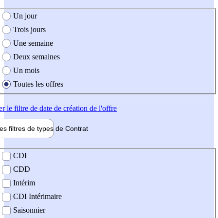
e création de l'offre
Un jour
Trois jours
Une semaine
Deux semaines
Un mois
Toutes les offres
er
le filtre de date de création de l'offre
les filtres de types de
Contrat
de contrat
CDI
CDD
Intérim
CDI Intérimaire
Saisonnier