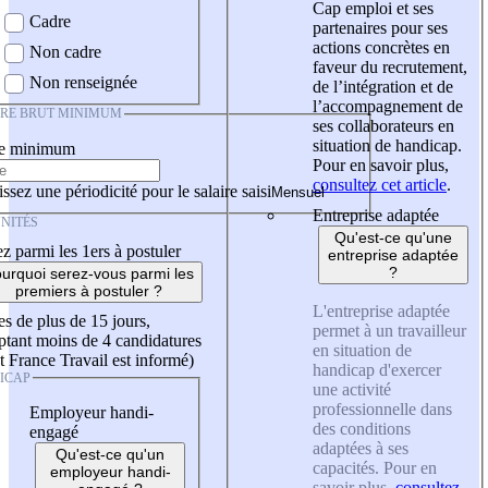
Cap emploi et ses
Cadre
partenaires pour ses
actions concrètes en
Non cadre
faveur du recrutement,
Non renseignée
de l’intégration et de
l’accompagnement de
IRE BRUT MINIMUM
ses collaborateurs en
situation de handicap.
re minimum
Pour en savoir plus,
consultez cet article
.
ssez une périodicité pour le salaire saisi
Entreprise adaptée
NITÉS
Qu'est-ce qu'une
z parmi les 1ers à postuler
entreprise adaptée
?
urquoi serez-vous parmi les
premiers à postuler ?
L'entreprise adaptée
es de plus de 15 jours,
permet à un travailleur
tant moins de 4 candidatures
en situation de
t France Travail est informé)
handicap d'exercer
ICAP
une activité
professionnelle dans
Employeur handi-
des conditions
engagé
adaptées à ses
Qu'est-ce qu'un
capacités. Pour en
employeur handi-
savoir plus,
consultez