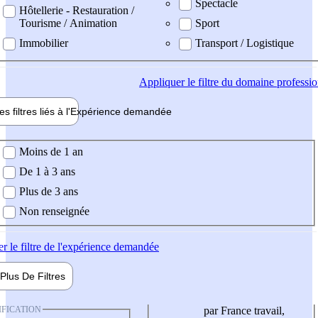
Spectacle
Hôtellerie - Restauration /
Tourisme / Animation
Sport
Immobilier
Transport / Logistique
Appliquer
le filtre du domaine professi
es filtres liés à l'
Expérience
demandée
ience demandée
Moins de 1 an
De 1 à 3 ans
Plus de 3 ans
Non renseignée
er
le filtre de l'expérience demandée
Plus De
Filtres
IFICATION
par France travail,