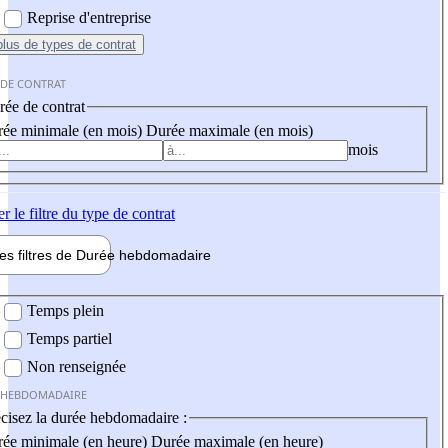
Reprise d'entreprise
plus
de types de contrat
 DE CONTRAT
ée de contrat
ée minimale (en mois)
Durée maximale (en mois)
mois
er
le filtre du type de contrat
les filtres de
Durée hebdo
madaire
 hebdomadaire
Temps plein
Temps partiel
Non renseignée
 HEBDOMADAIRE
cisez la durée hebdomadaire :
ée minimale (en heure)
Durée maximale (en heure)