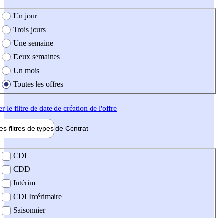
e création de l'offre
Un jour
Trois jours
Une semaine
Deux semaines
Un mois
Toutes les offres
er
le filtre de date de création de l'offre
les filtres de types de
Contrat
de contrat
CDI
CDD
Intérim
CDI Intérimaire
Saisonnier