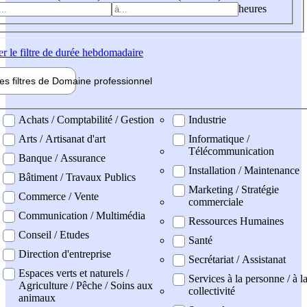
heures
er
le filtre de durée hebdomadaire
les filtres de
Domaine pro
fessionnel
ne professionel
Achats / Comptabilité / Gestion
Industrie
Arts / Artisanat d'art
Informatique /
Télécommunication
Banque / Assurance
Installation / Maintenance
Bâtiment / Travaux Publics
Marketing / Stratégie
Commerce / Vente
commerciale
Communication / Multimédia
Ressources Humaines
Conseil / Etudes
Santé
Direction d'entreprise
Secrétariat / Assistanat
Espaces verts et naturels /
Services à la personne / à l
Agriculture / Pêche / Soins aux
collectivité
animaux