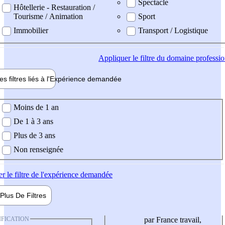
Spectacle
Hôtellerie - Restauration /
Tourisme / Animation
Sport
Immobilier
Transport / Logistique
Appliquer
le filtre du domaine professi
es filtres liés à l'
Expérience
demandée
ience demandée
Moins de 1 an
De 1 à 3 ans
Plus de 3 ans
Non renseignée
er
le filtre de l'expérience demandée
Plus De
Filtres
IFICATION
par France travail,