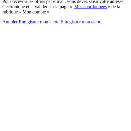
Pour recevoir les offres par e-mail, vous devez saisir votre adresse
électronique et la valider sur la page «
Mes coordonnées
» de la
rubrique « Mon compte »
Annuler
Enregistrer mon alerte
Enregistrer
mon alerte