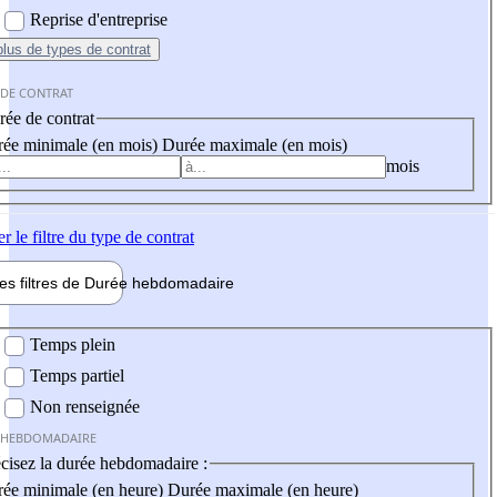
Reprise d'entreprise
plus
de types de contrat
 DE CONTRAT
ée de contrat
ée minimale (en mois)
Durée maximale (en mois)
mois
er
le filtre du type de contrat
les filtres de
Durée hebdo
madaire
 hebdomadaire
Temps plein
Temps partiel
Non renseignée
 HEBDOMADAIRE
cisez la durée hebdomadaire :
ée minimale (en heure)
Durée maximale (en heure)