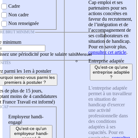
Cap emploi et ses
Cadre
partenaires pour ses
actions concrètes en
Non cadre
faveur du recrutement,
Non renseignée
de l’intégration et de
l’accompagnement de
IRE BRUT MINIMUM
ses collaborateurs en
situation de handicap.
re minimum
Pour en savoir plus,
consultez cet article
.
ssez une périodicité pour le salaire saisi
Entreprise adaptée
NITÉS
Qu'est-ce qu'une
z parmi les 1ers à postuler
entreprise adaptée
?
urquoi serez-vous parmi les
premiers à postuler ?
L'entreprise adaptée
es de plus de 15 jours,
permet à un travailleur
tant moins de 4 candidatures
en situation de
t France Travail est informé)
handicap d'exercer
ICAP
une activité
professionnelle dans
Employeur handi-
des conditions
engagé
adaptées à ses
Qu'est-ce qu'un
capacités. Pour en
employeur handi-
savoir plus,
consultez