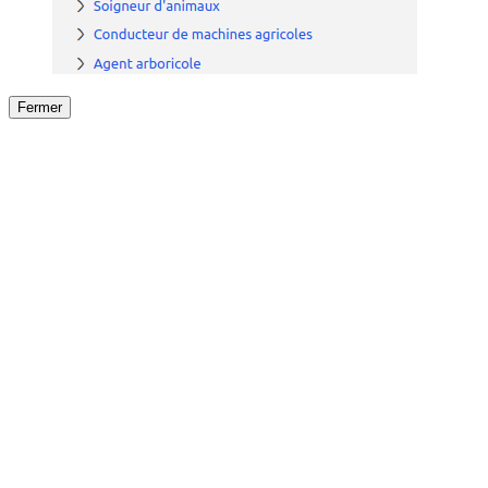
Fermer
Fermer
le détail de l'offre
/
Offre
sur
Offre précéden