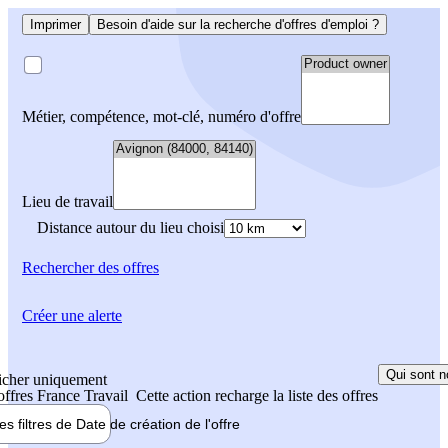
Imprimer
Besoin d'aide sur la recherche d'offres d'emploi ?
Métier, compétence, mot-clé, numéro d'offre
Lieu de travail
Distance autour du lieu choisi
Rechercher
des offres
Créer une alerte
Qui sont n
icher uniquement
 offres France Travail
Cette action recharge la liste des offres
les filtres de
Date de création
de l'offre