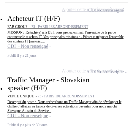
Ajouter cette offre à ma sélection
CDI
Non renseigné
Acheteur IT (H/F)
FAB GROUP -
75 - PARIS 13E ARRONDISSEMENT
MISSIONS Rattaché(e) à la DSI, vous prenez en main l'ensemble de la partie
contractuelle et achats IT. Vos principales missions : - Piloter et négocier l'ensemble
des contrats IT (matériel,...
CDI - Non renseigné
Publié il y a 21 jours
Ajouter cette offre à ma sélection
CDI
Non renseigné
Traffic Manager - Slovakian
speaker (H/F)
VENTE UNIQUE -
75 - PARIS 19E ARRONDISSEMENT
Descriptif du poste : Nous recherchons un Traffic Manager afin de développer le
chiffre d’affaires au travers de diverses activations payantes pour notre marché
Slovaque. Au sein du Service...
CDI - Non renseigné
Publié il y a plus de 30 jours