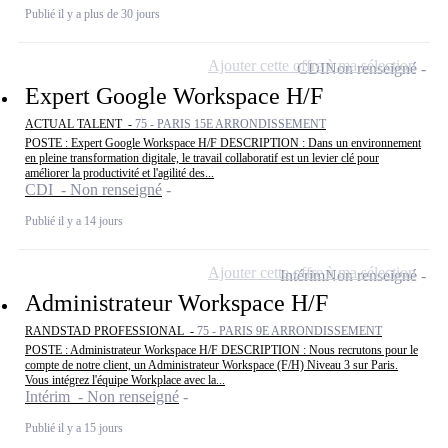
Publié il y a plus de 30 jours
Ajouter cette offre à ma sélection
CDI
Non renseigné
Expert Google Workspace H/F
ACTUAL TALENT -
75 - PARIS 15E ARRONDISSEMENT
POSTE : Expert Google Workspace H/F DESCRIPTION : Dans un environnement
en pleine transformation digitale, le travail collaboratif est un levier clé pour
améliorer la productivité et l'agilité des...
CDI - Non renseigné
Publié il y a 14 jours
Ajouter cette offre à ma sélection
Intérim
Non renseigné
Administrateur Workspace H/F
RANDSTAD PROFESSIONAL -
75 - PARIS 9E ARRONDISSEMENT
POSTE : Administrateur Workspace H/F DESCRIPTION : Nous recrutons pour le
compte de notre client, un Administrateur Workspace (F/H) Niveau 3 sur Paris.
Vous intégrez l'équipe Workplace avec la...
Intérim - Non renseigné
Publié il y a 15 jours