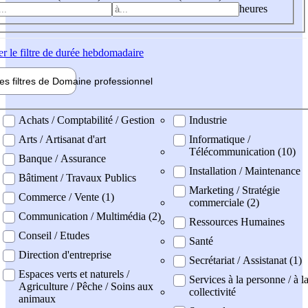
heures
er
le filtre de durée hebdomadaire
les filtres de
Domaine pro
fessionnel
ne professionel
Achats / Comptabilité / Gestion
Industrie
Arts / Artisanat d'art
Informatique /
Télécommunication (10)
Banque / Assurance
Installation / Maintenance
Bâtiment / Travaux Publics
Marketing / Stratégie
Commerce / Vente (1)
commerciale (2)
Communication / Multimédia (2)
Ressources Humaines
Conseil / Etudes
Santé
Direction d'entreprise
Secrétariat / Assistanat (1)
Espaces verts et naturels /
Services à la personne / à l
Agriculture / Pêche / Soins aux
collectivité
animaux