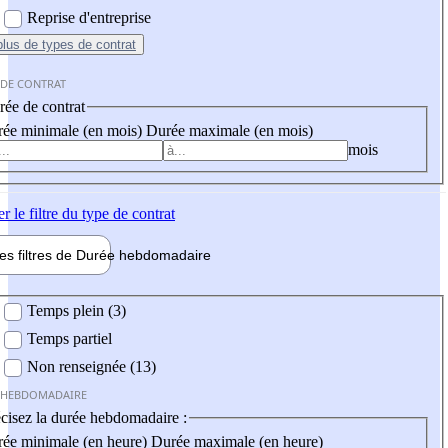
Reprise d'entreprise
plus
de types de contrat
 DE CONTRAT
ée de contrat
ée minimale (en mois)
Durée maximale (en mois)
mois
er
le filtre du type de contrat
les filtres de
Durée hebdo
madaire
 hebdomadaire
Temps plein (3)
Temps partiel
Non renseignée (13)
 HEBDOMADAIRE
cisez la durée hebdomadaire :
ée minimale (en heure)
Durée maximale (en heure)