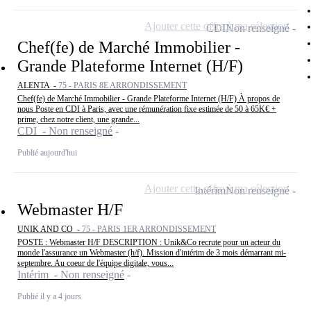
Ajouter cette offre à ma sélection
CDI
Non renseigné
Chef(fe) de Marché Immobilier -
Grande Plateforme Internet (H/F)
ALENTA -
75 - PARIS 8E ARRONDISSEMENT
Chef(fe) de Marché Immobilier - Grande Plateforme Internet (H/F) À propos de
nous Poste en CDI à Paris, avec une rémunération fixe estimée de 50 à 65K€ +
prime, chez notre client, une grande...
CDI - Non renseigné
Publié aujourd'hui
Ajouter cette offre à ma sélection
Intérim
Non renseigné
Webmaster H/F
UNIK AND CO -
75 - PARIS 1ER ARRONDISSEMENT
POSTE : Webmaster H/F DESCRIPTION : Unik&Co recrute pour un acteur du
monde l'assurance un Webmaster (h/f). Mission d'intérim de 3 mois démarrant mi-
septembre. Au coeur de l'équipe digitale, vous...
Intérim - Non renseigné
Publié il y a 4 jours