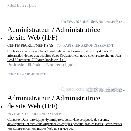
Publié il y a 21 jours
Ajouter cette offre à ma sélection
Profession libérale
Non renseigné
Administrateur / Administratrice
de site Web (H/F)
GENTIS RECRUITMENT SAS -
75 - PARIS 1ER ARRONDISSEMENT
Contexte de la missionDans le cadre de la modernisation de ses systèmes d?
information dédiés aux activités Sales & Customers, notre client recherche un Tech
Lead / Architecte SI Expert hands-on. La...
Profession libérale - Non renseigné
Publié il y a plus de 30 jours
Ajouter cette offre à ma sélection
CDI
Non renseigné
Administrateur / Administratrice
de site Web (H/F)
75 - PARIS 1ER ARRONDISSEMENT
Contexte: Dans une équipe dynamique et conviviale composée de scrums,
développeurs et techleads organisée en équipes produit (feature teams), vous mettez
vos compétences techniques Web au service de...