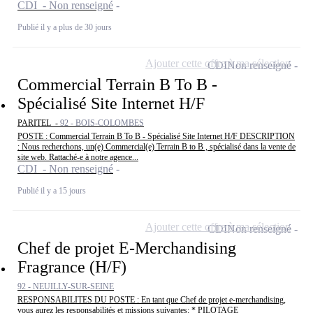
CDI - Non renseigné
Publié il y a plus de 30 jours
Ajouter cette offre à ma sélection
CDI
Non renseigné
Commercial Terrain B To B -
Spécialisé Site Internet H/F
PARITEL -
92 - BOIS-COLOMBES
POSTE : Commercial Terrain B To B - Spécialisé Site Internet H/F DESCRIPTION
: Nous recherchons, un(e) Commercial(e) Terrain B to B , spécialisé dans la vente de
site web. Rattaché-e à notre agence...
CDI - Non renseigné
Publié il y a 15 jours
Ajouter cette offre à ma sélection
CDI
Non renseigné
Chef de projet E-Merchandising
Fragrance (H/F)
92 - NEUILLY-SUR-SEINE
RESPONSABILITES DU POSTE : En tant que Chef de projet e-merchandising,
vous aurez les responsabilités et missions suivantes: * PILOTAGE