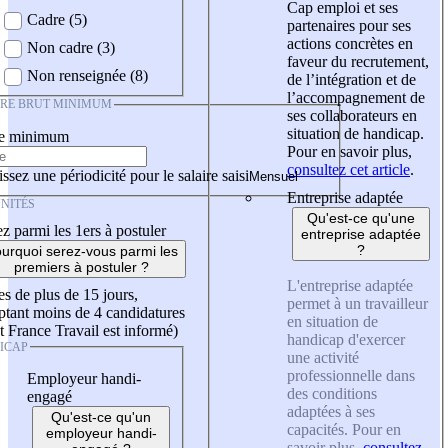
Cap emploi et ses
Cadre (5)
partenaires pour ses
actions concrètes en
Non cadre (3)
faveur du recrutement,
Non renseignée (8)
de l’intégration et de
l’accompagnement de
IRE BRUT MINIMUM
ses collaborateurs en
situation de handicap.
re minimum
Pour en savoir plus,
consultez cet article
.
ssez une périodicité pour le salaire saisi
Entreprise adaptée
NITÉS
Qu'est-ce qu'une
z parmi les 1ers à postuler
entreprise adaptée
?
urquoi serez-vous parmi les
premiers à postuler ?
L'entreprise adaptée
es de plus de 15 jours,
permet à un travailleur
tant moins de 4 candidatures
en situation de
t France Travail est informé)
handicap d'exercer
ICAP
une activité
professionnelle dans
Employeur handi-
des conditions
engagé
adaptées à ses
Qu'est-ce qu'un
capacités. Pour en
employeur handi-
savoir plus,
consultez