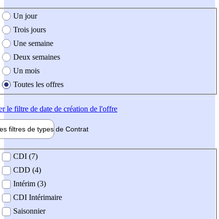
e création de l'offre
Un jour
Trois jours
Une semaine
Deux semaines
Un mois
Toutes les offres
er
le filtre de date de création de l'offre
les filtres de types de
Contrat
de contrat
CDI (7)
CDD (4)
Intérim (3)
CDI Intérimaire
Saisonnier