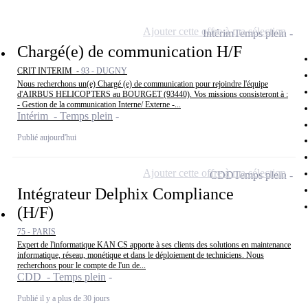
Ajouter cette offre à ma sélection
Intérim
Temps plein
Chargé(e) de communication H/F
CRIT INTERIM -
93 - DUGNY
Nous recherchons un(e) Chargé (e) de communication pour rejoindre l'équipe
d'AIRBUS HELICOPTERS au BOURGET (93440). Vos missions consisteront à :
- Gestion de la communication Interne/ Externe -...
Intérim - Temps plein
Publié aujourd'hui
Ajouter cette offre à ma sélection
CDD
Temps plein
Intégrateur Delphix Compliance
(H/F)
75 - PARIS
Expert de l'informatique KAN CS apporte à ses clients des solutions en maintenance
informatique, réseau, monétique et dans le déploiement de techniciens. Nous
recherchons pour le compte de l'un de...
CDD - Temps plein
Publié il y a plus de 30 jours