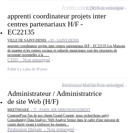
Ajouter cette offre à ma sélection
CDD
Non renseigné
apprenti coordinateur projets inter
centres partenariaux H/F -
EC22135
VILLE DE SAINT-DENIS -
93 - SAINT-DENIS
apprenti coordinateur projets inter centres partenariaux H/F - EC22135 Les Maisons
de quartier et les centres sociaux et culturels municipaux sont des structures de
proximité essentielles à la ......
CDD - Non renseigné
Publié il y a plus de 30 jours
Ajouter cette offre à ma sélection
Profession libérale
Non renseigné
Administrateur / Administratrice
de site Web (H/F)
MEETSHAKE -
75 - PARIS 1ER ARRONDISSEMENT
ContextePour l'un de nos clients Grand Compte, nous recherchons un(e)
Consultant(e) Data Analyst / Web Analyst Senior dans le cadre d'une mission de
courte durée visant à renforcer les équipes...
Profession libérale - Non renseigné