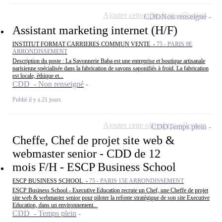
Ajouter cette offre à ma sélection
CDD
Non renseigné
Assistant marketing internet (H/F)
INSTITUT FORMAT CARRIERES COMMUN VENTE -
75 - PARIS 9E
ARRONDISSEMENT
Description du poste : La Savonnerie Baba est une entreprise et boutique artisanale
parisienne spécialisée dans la fabrication de savons saponifiés à froid. La fabrication
est locale, éthique et...
CDD - Non renseigné
Publié il y a 21 jours
Ajouter cette offre à ma sélection
CDD
Temps plein
Cheffe, Chef de projet site web &
webmaster senior - CDD de 12
mois F/H - ESCP Business School
ESCP BUSINESS SCHOOL -
75 - PARIS 15E ARRONDISSEMENT
ESCP Business School - Executive Education recrute un Chef, une Cheffe de projet
site web & webmaster senior pour piloter la refonte stratégique de son site Executive
Education, dans un environnement...
CDD - Temps plein