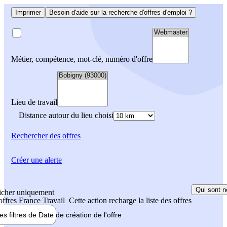
Imprimer
Besoin d'aide sur la recherche d'offres d'emploi ?
Métier, compétence, mot-clé, numéro d'offre
Lieu de travail
Distance autour du lieu choisi
Rechercher
des offres
Créer une alerte
Qui sont n
icher uniquement
 offres France Travail
Cette action recharge la liste des offres
les filtres de
Date de création
de l'offre