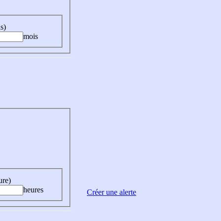
s)
mois
ure)
heures
Créer une alerte