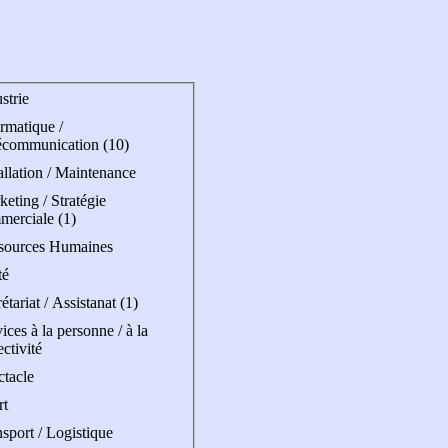
strie
rmatique /
écommunication (10)
allation / Maintenance
eting / Stratégie
merciale (1)
sources Humaines
té
étariat / Assistanat (1)
ices à la personne / à la
ectivité
ctacle
rt
sport / Logistique