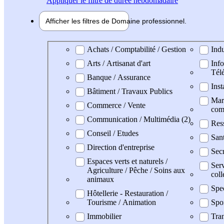
Appliquer
le filtre de durée hebdomadaire
Afficher les filtres de
Domaine pro
fessionnel
Domaine professionel
Achats / Comptabilité / Gestion
Indu
Arts / Artisanat d'art
Info
Tél
Banque / Assurance
Inst
Bâtiment / Travaux Publics
Mark
Commerce / Vente
com
Communication / Multimédia (2)
Res
Conseil / Etudes
San
Direction d'entreprise
Secr
Espaces verts et naturels /
Serv
Agriculture / Pêche / Soins aux
coll
animaux
Spe
Hôtellerie - Restauration /
Tourisme / Animation
Spo
Immobilier
Tran