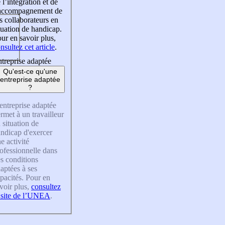
 l’intégration et de
’accompagnement de
s collaborateurs en
tuation de handicap.
ur en savoir plus,
nsultez cet article
.
treprise adaptée
Qu'est-ce qu'une
entreprise adaptée
?
entreprise adaptée
rmet à un travailleur
 situation de
ndicap d'exercer
e activité
ofessionnelle dans
s conditions
aptées à ses
pacités. Pour en
voir plus,
consultez
 site de l’UNEA
.