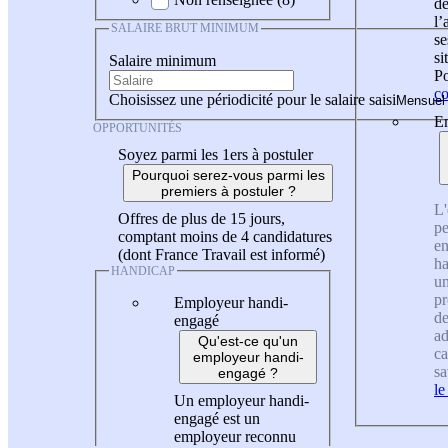
de
l
SALAIRE BRUT MINIMUM
se
si
Salaire minimum
Po
co
Choisissez une périodicité pour le salaire saisi
En
OPPORTUNITÉS
Soyez parmi les 1ers à postuler
Pourquoi serez-vous parmi les
premiers à postuler ?
L'
Offres de plus de 15 jours,
pe
comptant moins de 4 candidatures
en
(dont France Travail est informé)
ha
HANDICAP
un
pr
Employeur handi-
de
engagé
ad
Qu'est-ce qu'un
ca
employeur handi-
sa
engagé ?
le
Un employeur handi-
engagé est un
employeur reconnu