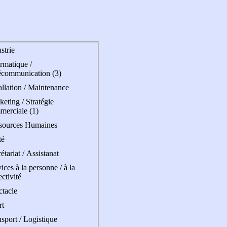
strie
rmatique /
écommunication (3)
allation / Maintenance
eting / Stratégie
merciale (1)
sources Humaines
té
étariat / Assistanat
ices à la personne / à la
ectivité
ctacle
rt
sport / Logistique