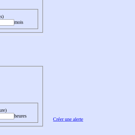
s)
mois
ure)
heures
Créer une alerte