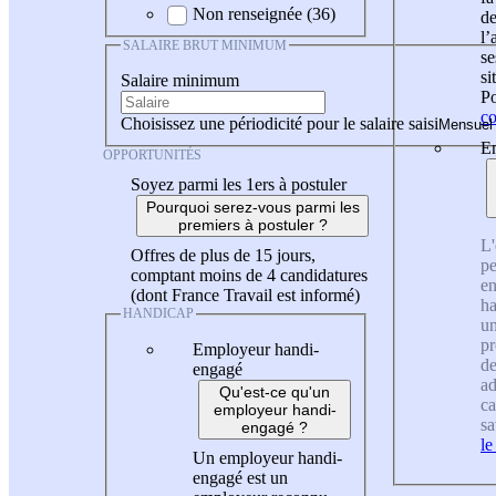
Non renseignée (36)
de
l
SALAIRE BRUT MINIMUM
se
si
Salaire minimum
Po
co
Choisissez une périodicité pour le salaire saisi
En
OPPORTUNITÉS
Soyez parmi les 1ers à postuler
Pourquoi serez-vous parmi les
premiers à postuler ?
L'
Offres de plus de 15 jours,
pe
comptant moins de 4 candidatures
en
(dont France Travail est informé)
ha
HANDICAP
un
pr
Employeur handi-
de
engagé
ad
Qu'est-ce qu'un
ca
employeur handi-
sa
engagé ?
le
Un employeur handi-
engagé est un