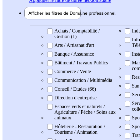
Appliquer
le filtre de durée hebdomadaire
Afficher les filtres de
Domaine pro
fessionnel
Domaine professionel
Achats / Comptabilité /
Indu
Gestion (1)
Info
Arts / Artisanat d'art
Tél
Banque / Assurance
Inst
Bâtiment / Travaux Publics
Mark
com
Commerce / Vente
Res
Communication / Multimédia
San
Conseil / Etudes (66)
Secr
Direction d'entreprise
Serv
Espaces verts et naturels /
coll
Agriculture / Pêche / Soins aux
animaux
Spe
Hôtellerie - Restauration /
Spo
Tourisme / Animation
Tran