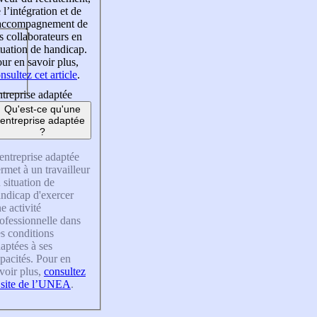
 l’intégration et de
’accompagnement de
s collaborateurs en
tuation de handicap.
ur en savoir plus,
nsultez cet article
.
treprise adaptée
Qu'est-ce qu'une
entreprise adaptée
?
entreprise adaptée
rmet à un travailleur
 situation de
ndicap d'exercer
e activité
ofessionnelle dans
s conditions
aptées à ses
pacités. Pour en
voir plus,
consultez
 site de l’UNEA
.