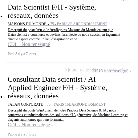
Data Scientist F/H - Système,
réseaux, données
MAISONS DU MONDE -
75 - PARIS 8E ARRONDISSEMENT
Descriptif du poste:\n\n \n \n \n\nRejoins Maisons du Monde en tant que
DataScientist e-commerce et deviens l'architecte de notre succès, en façonnant
chaque espace comme un lieu d'inspiration et de...
CDI - Non renseigné
Publié il y a 7 jours
Ajouter cette offre à ma sélection
CDI
Non renseigné
Consultant Data scientist / AI
Applied Engineer F/H - Système,
réseaux, données
TALAN CORPORATE -
75 - PARIS 16E ARRONDISSEMENT
Descriptif du poste:\n\nAu sein de notre Practice Data Science & IA , nous
concevons et industrialisons des solutions d'IA générative, de Machine Learning et
d'agents autonomes qui transforment...
CDI - Non renseigné
Publié il y a 7 jours