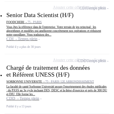
Ajouter cette offre à ma sélection
CDI
Temps plein
Senior Data Scientist (H/F)
FOODCHERI -
75 - PARIS
Vous êtes la référence data de l'entreprise. Votre terrain de jeu principal : les
algorithmes et modèles qui améliorent concrètement nos opérations et réduisent
notre gaspillage. Vous traduisez des...
CDI - Temps plein
Publié il y a plus de 30 jours
Ajouter cette offre à ma sélection
CDD
Temps plein
Chargé de traitement des données
et Référent UNESS (H/F)
SORBONNE UNIVERSITE -
75 - PARIS 12E ARRONDISSEMENT
La faculté de santé Sorbonne Université assure l'enseignement des études médicales
: du PASS au 3e cycle incluant DES, DESC et la thèse d'exercice et près de 300 DU
et DIU. Elle forme les...
CDD - Temps plein
Publié il y a 13 jours