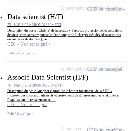
Ajouter cette offre à ma sélection
CDI
Non renseigné
Data scientist (H/F)
75 - PARIS 9E ARRONDISSEMENT
Description du poste : Chef(fe) de la section « Parcours professionnel et conditions
de vie », vous serez responsable d'une équipe de 2 chargés d'études (data scientists
ou analystes de données), en...
CDI - Non renseigné
Publié il y a 5 jours
Ajouter cette offre à ma sélection
CDI
Non renseigné
Associé Data Scientist (H/F)
75 - PARIS 9E ARRONDISSEMENT
Description du poste Analyser et produire le besoin fonctionnel de la SDE. -
Proposer des sources, traitements et croisements de données innovants et utiles à
l'exploitation du renseignement. -...
CDI - Non renseigné
Publié il y a 6 jours
Ajouter cette offre à ma sélection
CDI
Non renseigné