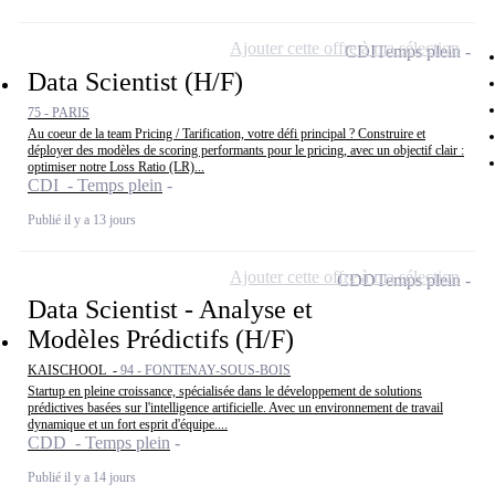
Ajouter cette offre à ma sélection
CDI
Temps plein
Data Scientist (H/F)
75 - PARIS
Au coeur de la team Pricing / Tarification, votre défi principal ? Construire et
déployer des modèles de scoring performants pour le pricing, avec un objectif clair :
optimiser notre Loss Ratio (LR)...
CDI - Temps plein
Publié il y a 13 jours
Ajouter cette offre à ma sélection
CDD
Temps plein
Data Scientist - Analyse et
Modèles Prédictifs (H/F)
KAISCHOOL -
94 - FONTENAY-SOUS-BOIS
Startup en pleine croissance, spécialisée dans le développement de solutions
prédictives basées sur l'intelligence artificielle. Avec un environnement de travail
dynamique et un fort esprit d'équipe....
CDD - Temps plein
Publié il y a 14 jours