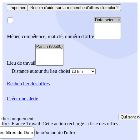
Imprimer
Besoin d'aide sur la recherche d'offres d'emploi ?
Métier, compétence, mot-clé, numéro d'offre
Lieu de travail
Distance autour du lieu choisi
Rechercher
des offres
Créer une alerte
Qui sont n
icher uniquement
 offres France Travail
Cette action recharge la liste des offres
les filtres de
Date de création
de l'offre