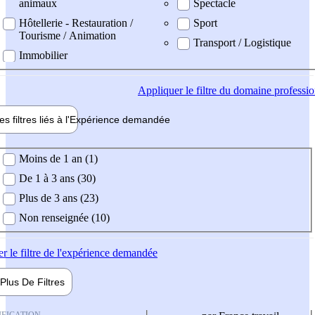
animaux
Spectacle
Hôtellerie - Restauration /
Sport
Tourisme / Animation
Transport / Logistique
Immobilier
Appliquer
le filtre du domaine professi
es filtres liés à l'
Expérience
demandée
ience demandée
Moins de 1 an (1)
De 1 à 3 ans (30)
Plus de 3 ans (23)
Non renseignée (10)
er
le filtre de l'expérience demandée
Plus De
Filtres