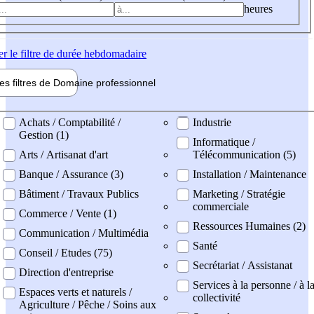
heures
er
le filtre de durée hebdomadaire
les filtres de
Domaine pro
fessionnel
ne professionel
Achats / Comptabilité /
Industrie
Gestion (1)
Informatique /
Arts / Artisanat d'art
Télécommunication (5)
Banque / Assurance (3)
Installation / Maintenance
Bâtiment / Travaux Publics
Marketing / Stratégie
commerciale
Commerce / Vente (1)
Ressources Humaines (2)
Communication / Multimédia
Santé
Conseil / Etudes (75)
Secrétariat / Assistanat
Direction d'entreprise
Services à la personne / à l
Espaces verts et naturels /
collectivité
Agriculture / Pêche / Soins aux