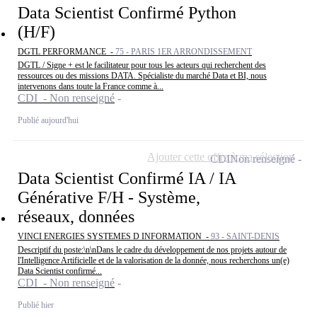
Data Scientist Confirmé Python
(H/F)
DGTL PERFORMANCE -
75 - PARIS 1ER ARRONDISSEMENT
DGTL / Signe + est le facilitateur pour tous les acteurs qui recherchent des
ressources ou des missions DATA. Spécialiste du marché Data et BI, nous
intervenons dans toute la France comme à...
CDI - Non renseigné
Publié aujourd'hui
Ajouter cette offre à ma sélection
CDI
Non renseigné
Data Scientist Confirmé IA / IA
Générative F/H - Système,
réseaux, données
VINCI ENERGIES SYSTEMES D INFORMATION -
93 - SAINT-DENIS
Descriptif du poste:\n\nDans le cadre du développement de nos projets autour de
l'Intelligence Artificielle et de la valorisation de la donnée, nous recherchons un(e)
Data Scientist confirmé...
CDI - Non renseigné
Publié hier