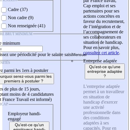
IFICATION
par France travail,
Cap emploi et ses
Cadre (37)
partenaires pour ses
actions concrètes en
Non cadre (9)
faveur du recrutement,
Non renseignée (41)
de l’intégration et de
l’accompagnement de
IRE BRUT MINIMUM
ses collaborateurs en
situation de handicap.
re minimum
Pour en savoir plus,
consultez cet article
.
ssez une périodicité pour le salaire saisi
Entreprise adaptée
NITÉS
Qu'est-ce qu'une
z parmi les 1ers à postuler
entreprise adaptée
?
urquoi serez-vous parmi les
premiers à postuler ?
L'entreprise adaptée
es de plus de 15 jours,
permet à un travailleur
tant moins de 4 candidatures
en situation de
t France Travail est informé)
handicap d'exercer
ICAP
une activité
professionnelle dans
Employeur handi-
des conditions
engagé
adaptées à ses
Qu'est-ce qu'un
capacités. Pour en
employeur handi-