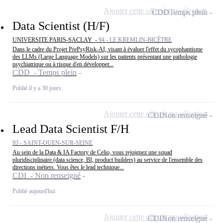
Ajouter cette offre à ma sélection
CDD
Temps plein
Data Scientist (H/F)
UNIVERSITE PARIS-SACLAY -
94 - LE KREMLIN-BICÊTRE
Dans le cadre du Projet PrePsyRisk-AI, visant à évaluer l'effet du sycophantisme
des LLMs (Large Language Models) sur les patients présentant une pathologie
psychiatrique ou à risque d'en développer...
CDD - Temps plein
Publié il y a 30 jours
Ajouter cette offre à ma sélection
CDI
Non renseigné
Lead Data Scientist F/H
93 - SAINT-OUEN-SUR-SEINE
Au sein de la Data & IA Factory de Celio, vous rejoignez une squad
pluridisciplinaire (data science, BI, product builders) au service de l'ensemble des
directions métiers. Vous êtes le lead technique...
CDI - Non renseigné
Publié aujourd'hui
Ajouter cette offre à ma sélection
CDI
Non renseigné