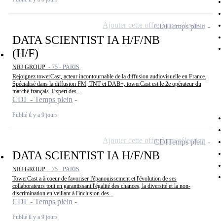
Ajouter cette offre à ma sélection
CDI
Temps plein
DATA SCIENTIST IA H/F/NB
(H/F)
NRJ GROUP -
75 - PARIS
Rejoignez towerCast, acteur incontournable de la diffusion audiovisuelle en France.
Spécialisé dans la diffusion FM, TNT et DAB+, towerCast est le 2e opérateur du
marché français. Expert des...
CDI - Temps plein
Publié il y a 9 jours
Ajouter cette offre à ma sélection
CDI
Temps plein
DATA SCIENTIST IA H/F/NB
NRJ GROUP -
75 - PARIS
TowerCast a à coeur de favoriser l'épanouissement et l'évolution de ses
collaborateurs tout en garantissant l'égalité des chances, la diversité et la non-
discrimination en veillant à l'inclusion des...
CDI - Temps plein
Publié il y a 9 jours