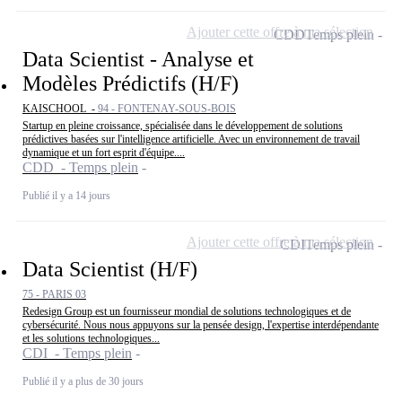
Ajouter cette offre à ma sélection
CDD
Temps plein
Data Scientist - Analyse et
Modèles Prédictifs (H/F)
KAISCHOOL -
94 - FONTENAY-SOUS-BOIS
Startup en pleine croissance, spécialisée dans le développement de solutions
prédictives basées sur l'intelligence artificielle. Avec un environnement de travail
dynamique et un fort esprit d'équipe....
CDD - Temps plein
Publié il y a 14 jours
Ajouter cette offre à ma sélection
CDI
Temps plein
Data Scientist (H/F)
75 - PARIS 03
Redesign Group est un fournisseur mondial de solutions technologiques et de
cybersécurité. Nous nous appuyons sur la pensée design, l'expertise interdépendante
et les solutions technologiques...
CDI - Temps plein
Publié il y a plus de 30 jours