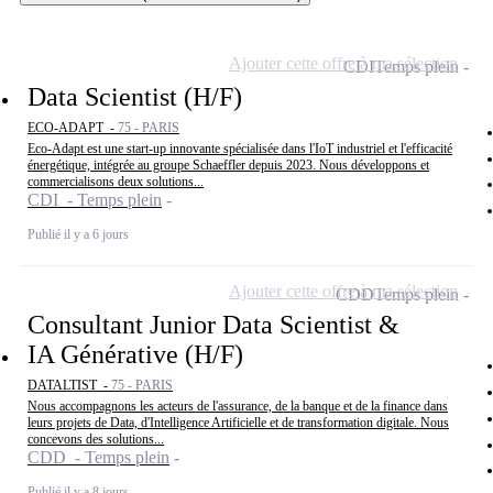
Ajouter cette offre à ma sélection
CDI
Temps plein
Data Scientist (H/F)
ECO-ADAPT -
75 - PARIS
Eco-Adapt est une start-up innovante spécialisée dans l'IoT industriel et l'efficacité
énergétique, intégrée au groupe Schaeffler depuis 2023. Nous développons et
commercialisons deux solutions...
CDI - Temps plein
Publié il y a 6 jours
Ajouter cette offre à ma sélection
CDD
Temps plein
Consultant Junior Data Scientist &
IA Générative (H/F)
DATALTIST -
75 - PARIS
Nous accompagnons les acteurs de l'assurance, de la banque et de la finance dans
leurs projets de Data, d'Intelligence Artificielle et de transformation digitale. Nous
concevons des solutions...
CDD - Temps plein
Publié il y a 8 jours