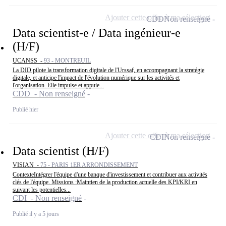
Ajouter cette offre à ma sélection
CDD
Non renseigné
Data scientist-e / Data ingénieur-e
(H/F)
UCANSS -
93 - MONTREUIL
La DID pilote la transformation digitale de l'Urssaf, en accompagnant la stratégie
digitale, et anticipe l'impact de l'évolution numérique sur les activités et
l'organisation. Elle impulse et appuie...
CDD - Non renseigné
Publié hier
Ajouter cette offre à ma sélection
CDI
Non renseigné
Data scientist (H/F)
VISIAN -
75 - PARIS 1ER ARRONDISSEMENT
ContexteIntégrer l'équipe d'une banque d'investissement et contribuer aux activités
clés de l'équipe. Missions :Maintien de la production actuelle des KPI/KRI en
suivant les potentielles...
CDI - Non renseigné
Publié il y a 5 jours