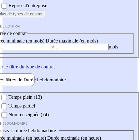
Reprise d'entreprise
plus
de types de contrat
 DE CONTRAT
ée de contrat
ée minimale (en mois)
Durée maximale (en mois)
mois
er
le filtre du type de contrat
les filtres de
Durée hebdo
madaire
 hebdomadaire
Temps plein (13)
Temps partiel
Non renseignée (74)
 HEBDOMADAIRE
cisez la durée hebdomadaire :
ée minimale (en heure)
Durée maximale (en heure)