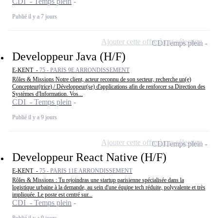
CDI - Temps plein
Publié il y a 7 jours
Ajouter cette offre à ma sélection
CDI
Temps plein
Developpeur Java (H/F)
E-KENT -
75 - PARIS 9E ARRONDISSEMENT
Rôles & Missions Notre client, acteur reconnu de son secteur, recherche un(e)
Concepteur(trice) / Développeur(se) d'applications afin de renforcer sa Direction des
Systèmes d'Information. Vos...
CDI - Temps plein
Publié il y a 9 jours
Ajouter cette offre à ma sélection
CDI
Temps plein
Developpeur React Native (H/F)
E-KENT -
75 - PARIS 11E ARRONDISSEMENT
Rôles & Missions : Tu rejoindras une startup parisienne spécialisée dans la
logistique urbaine à la demande, au sein d'une équipe tech réduite, polyvalente et très
impliquée. Le poste est centré sur...
CDI - Temps plein
Publié il y a 9 jours