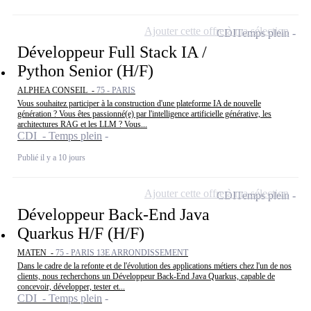
Ajouter cette offre à ma sélection
CDI
Temps plein
Développeur Full Stack IA /
Python Senior (H/F)
ALPHEA CONSEIL -
75 - PARIS
Vous souhaitez participer à la construction d'une plateforme IA de nouvelle
génération ? Vous êtes passionné(e) par l'intelligence artificielle générative, les
architectures RAG et les LLM ? Vous...
CDI - Temps plein
Publié il y a 10 jours
Ajouter cette offre à ma sélection
CDI
Temps plein
Développeur Back-End Java
Quarkus H/F (H/F)
MATEN -
75 - PARIS 13E ARRONDISSEMENT
Dans le cadre de la refonte et de l'évolution des applications métiers chez l'un de nos
clients, nous recherchons un Développeur Back-End Java Quarkus, capable de
concevoir, développer, tester et...
CDI - Temps plein