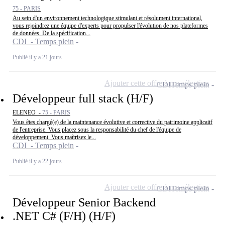
75 - PARIS
Au sein d'un environnement technologique stimulant et résolument international,
vous rejoindrez une équipe d'experts pour propulser l'évolution de nos plateformes
de données. De la spécification...
CDI - Temps plein
Publié il y a 21 jours
Ajouter cette offre à ma sélection
CDI
Temps plein
Développeur full stack (H/F)
ELENEO -
75 - PARIS
Vous êtes chargé(e) de la maintenance évolutive et corrective du patrimoine applicaitf
de l'entreprise. Vous placez sous la responsabilité du chef de l'équipe de
développement. Vous maîtrisez le...
CDI - Temps plein
Publié il y a 22 jours
Ajouter cette offre à ma sélection
CDI
Temps plein
Développeur Senior Backend
.NET C# (F/H) (H/F)