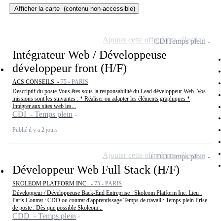
Afficher la carte
(contenu non-accessible)
Ajouter cette offre à ma sélection
CDI
Temps plein
Intégrateur Web / Développeuse
développeur front (H/F)
ACS CONSEILS -
75 - PARIS
Descriptif du poste Vous êtes sous la responsabilité du Lead développeur Web. Vos
missions sont les suivantes : * Réaliser ou adapter les éléments graphiques *
Intégrer aux sites web les...
CDI - Temps plein
Publié il y a 2 jours
Ajouter cette offre à ma sélection
CDD
Temps plein
Développeur Web Full Stack (H/F)
SKOLEOM PLATFORM INC. -
75 - PARIS
Développeur / Développeuse Back-End Entreprise : Skoleom Platform Inc. Lieu :
Paris Contrat : CDD ou contrat d'apprentissage Temps de travail : Temps plein Prise
de poste : Dès que possible Skoleom...
CDD - Temps plein