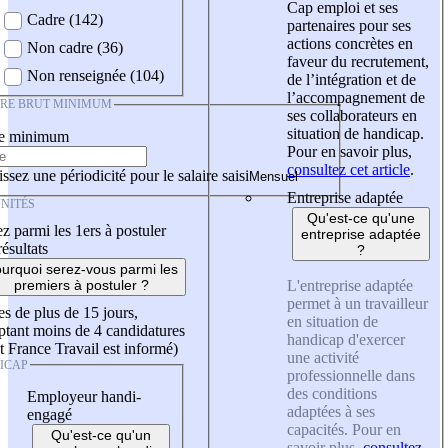
Cap emploi et ses
Cadre (142)
partenaires pour ses
actions concrètes en
Non cadre (36)
faveur du recrutement,
Non renseignée (104)
de l’intégration et de
l’accompagnement de
IRE BRUT MINIMUM
ses collaborateurs en
situation de handicap.
re minimum
Pour en savoir plus,
consultez cet article
.
ssez une périodicité pour le salaire saisi
Entreprise adaptée
NITÉS
Qu'est-ce qu'une
z parmi les 1ers à postuler
entreprise adaptée
résultats
?
urquoi serez-vous parmi les
L'entreprise adaptée
premiers à postuler ?
permet à un travailleur
es de plus de 15 jours,
en situation de
tant moins de 4 candidatures
handicap d'exercer
t France Travail est informé)
une activité
ICAP
professionnelle dans
des conditions
Employeur handi-
adaptées à ses
engagé
capacités. Pour en
Qu'est-ce qu'un
savoir plus,
consultez