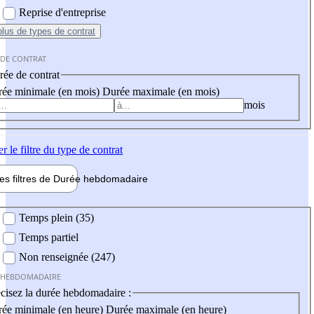
Reprise d'entreprise
plus
de types de contrat
 DE CONTRAT
ée de contrat
ée minimale (en mois)
Durée maximale (en mois)
mois
er
le filtre du type de contrat
les filtres de
Durée hebdo
madaire
 hebdomadaire
Temps plein (35)
Temps partiel
Non renseignée (247)
 HEBDOMADAIRE
cisez la durée hebdomadaire :
ée minimale (en heure)
Durée maximale (en heure)