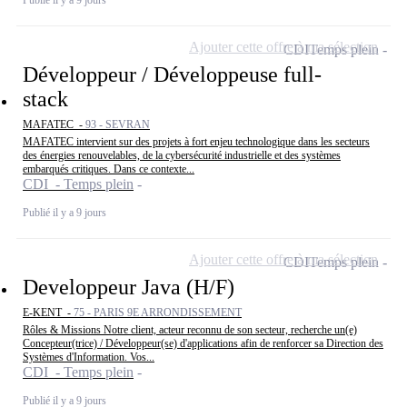
Ajouter cette offre à ma sélection
CDI
Temps plein
Développeur / Développeuse full-
stack
MAFATEC -
93 - SEVRAN
MAFATEC intervient sur des projets à fort enjeu technologique dans les secteurs
des énergies renouvelables, de la cybersécurité industrielle et des systèmes
embarqués critiques. Dans ce contexte...
CDI - Temps plein
Publié il y a 9 jours
Ajouter cette offre à ma sélection
CDI
Temps plein
Developpeur Java (H/F)
E-KENT -
75 - PARIS 9E ARRONDISSEMENT
Rôles & Missions Notre client, acteur reconnu de son secteur, recherche un(e)
Concepteur(trice) / Développeur(se) d'applications afin de renforcer sa Direction des
Systèmes d'Information. Vos...
CDI - Temps plein
Publié il y a 9 jours