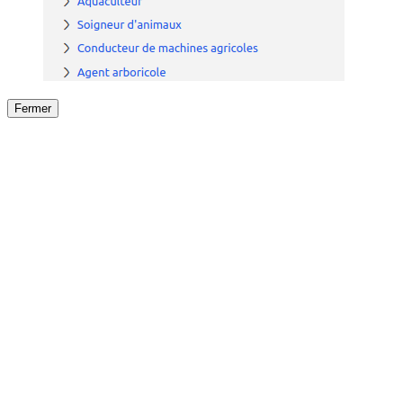
Fermer
Fermer
le détail de l'offre
/
Offre
sur
Offre précéden