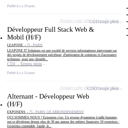
Publié il y a 10 jours
Ajouter cette offre à ma sélection
CDI
Temps plein
Développeur Full Stack Web &
Mobil (H/F)
LEAPONE -
75 - PARIS
LEAPONE IT Solutions est une société de services informatiques intervenant sur
des projets de développement spécifique, d'intégration de solutions et d'assistance
technique, pour une clientèle...
CDI - Temps plein
Publié il y a 14 jours
Ajouter cette offre à ma sélection
CDD
Temps plein
Alternant - Développeur Web
(H/F)
EXPONENS -
75 - PARIS 12E ARRONDISSEMENT
QUI SOMMES-NOUS ? Exponens c'est. Un groupe dynamique à taille humaine,
qui se développe depuis plus de 30 ans autour des métiers financiers 10 expertises :
l'expertise comptable, l'audit, le...