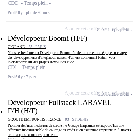
CDD - Temps plein
Publié il y a plus de 30 jours
Ajouter cette offre à ma sélection
CDI
Temps plein
Développeur Boomi (H/F)
CIORANE -
75 - PARIS
Nous recherchons un Développeur Boomi afin de renforcer une équipe en charge
des développements d'intégration au sein d'un environnement Retail. Vous
interviendrez sur des projets d'évolution et de...
CDI - Temps plein
Publié il y a 7 jours
Ajouter cette offre à ma sélection
CDI
Temps plein
Développeur Fullstack LARAVEL
F/H (H/F)
GROUPE EMPRUNTIS FRANCE -
93 - ST DENIS
Pionnier de l'intermédiation de crédits, le Groupe Empruntis est aujourd'hui une
référence incontournable du courtage en crédit et en assurance emprunteur. À travers
ses marques reconnues pour leur...