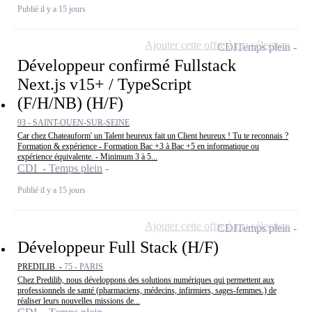
Publié il y a 15 jours
Ajouter cette offre à ma sélection
CDI
Temps plein
Développeur confirmé Fullstack
Next.js v15+ / TypeScript
(F/H/NB) (H/F)
93 - SAINT-OUEN-SUR-SEINE
Car chez Chateauform' un Talent heureux fait un Client heureux ! Tu te reconnais ?
Formation & expérience - Formation Bac +3 à Bac +5 en informatique ou
expérience équivalente. - Minimum 3 à 5...
CDI - Temps plein
Publié il y a 15 jours
Ajouter cette offre à ma sélection
CDI
Temps plein
Développeur Full Stack (H/F)
PREDILIB -
75 - PARIS
Chez Predilib, nous développons des solutions numériques qui permettent aux
professionnels de santé (pharmaciens, médecins, infirmiers, sages-femmes.) de
réaliser leurs nouvelles missions de...