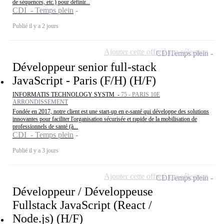
de séquences, etc.) pour définir...
CDI - Temps plein
Publié il y a 2 jours
Ajouter cette offre à ma sélection
CDI
Temps plein
Développeur senior full-stack
JavaScript - Paris (F/H) (H/F)
INFORMATIS TECHNOLOGY SYSTM -
75 - PARIS 10E
ARRONDISSEMENT
Fondée en 2017, notre client est une start-up en e-santé qui développe des solutions
innovantes pour faciliter l'organisation sécurisée et rapide de la mobilisation de
professionnels de santé (à...
CDI - Temps plein
Publié il y a 3 jours
Ajouter cette offre à ma sélection
CDI
Temps plein
Développeur / Développeuse
Fullstack JavaScript (React /
Node.js) (H/F)