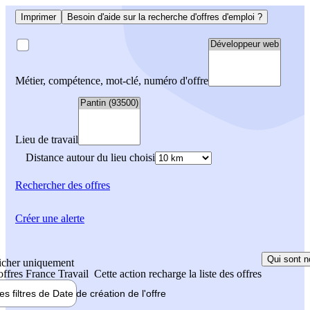
Imprimer
Besoin d'aide sur la recherche d'offres d'emploi ?
Métier, compétence, mot-clé, numéro d'offre
Lieu de travail
Distance autour du lieu choisi
Rechercher
des offres
Créer une alerte
Qui sont n
icher uniquement
 offres France Travail
Cette action recharge la liste des offres
les filtres de
Date de création
de l'offre