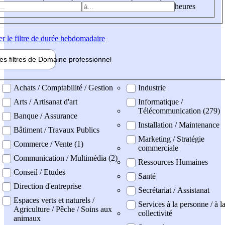
heures
er
le filtre de durée hebdomadaire
les filtres de
Domaine pro
fessionnel
ne professionel
Achats / Comptabilité / Gestion
Industrie
Arts / Artisanat d'art
Informatique /
Télécommunication (279)
Banque / Assurance
Installation / Maintenance
Bâtiment / Travaux Publics
Marketing / Stratégie
Commerce / Vente (1)
commerciale
Communication / Multimédia (2)
Ressources Humaines
Conseil / Etudes
Santé
Direction d'entreprise
Secrétariat / Assistanat
Espaces verts et naturels /
Services à la personne / à l
Agriculture / Pêche / Soins aux
collectivité
animaux