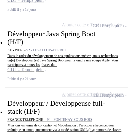
CDI - Temps plein
Publié il y a 18 jours
Ajouter cette offre à ma sélection
CDI
Temps plein
Développeur Java Spring Boot
(H/F)
KEYWER -
92 - LEVALLOIS-PERRET
Dans le cadre du développement de nos applications métiers, nous recherchons
un(e) Développeur(se) Java Spring Boot pour rejoindre une équipe Agile. Vous
participerez à toutes les phases du...
CDI - Temps plein
Publié il y a 21 jours
Ajouter cette offre à ma sélection
CDI
Temps plein
Développeur / Développeuse full-
stack (H/F)
FRANCE TELEPHONE -
94 - FONTENAY SOUS BOIS
Missions en terme de conception et Modélisation : Participer à la conception
technique en amont, notamment via la modélisation UML (diagrammes de classes,