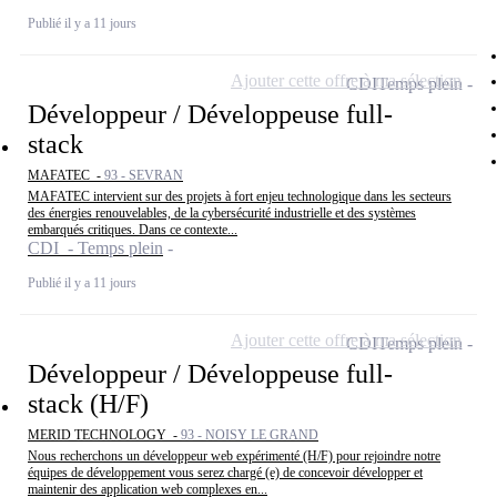
Publié il y a 11 jours
Ajouter cette offre à ma sélection
CDI
Temps plein
Développeur / Développeuse full-
stack
MAFATEC -
93 - SEVRAN
MAFATEC intervient sur des projets à fort enjeu technologique dans les secteurs
des énergies renouvelables, de la cybersécurité industrielle et des systèmes
embarqués critiques. Dans ce contexte...
CDI - Temps plein
Publié il y a 11 jours
Ajouter cette offre à ma sélection
CDI
Temps plein
Développeur / Développeuse full-
stack (H/F)
MERID TECHNOLOGY -
93 - NOISY LE GRAND
Nous recherchons un développeur web expérimenté (H/F) pour rejoindre notre
équipes de développement vous serez chargé (e) de concevoir développer et
maintenir des application web complexes en...