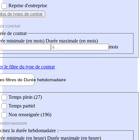
Reprise d'entreprise
plus
de types de contrat
 DE CONTRAT
ée de contrat
ée minimale (en mois)
Durée maximale (en mois)
mois
er
le filtre du type de contrat
les filtres de
Durée hebdo
madaire
 hebdomadaire
Temps plein (27)
Temps partiel
Non renseignée (196)
 HEBDOMADAIRE
cisez la durée hebdomadaire :
ée minimale (en heure)
Durée maximale (en heure)