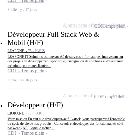
CDI - Temps plein
Publié il y a 17 jours
Ajouter cette offre à ma sélection
CDI
Temps plein
Développeur Full Stack Web &
Mobil (H/F)
LEAPONE -
75 - PARIS
LEAPONE IT Solutions est une société de services informatiques intervenant sur
des projets de développement spécifique, d'intégration de solutions et d'assistance
technique, pour une clientèle...
CDI - Temps plein
Publié il y a 16 jours
Ajouter cette offre à ma sélection
CDI
Temps plein
Développeur (H/F)
CIORANE -
75 - PARIS
Votre mission En tant que développeur-se full-stack, vous participerez à l'ensemble
du cycle de vie de nos produits : Concevoir et développer des fonctionnalités côté
back-end (API, logique métier,...
CDI - Temps plein