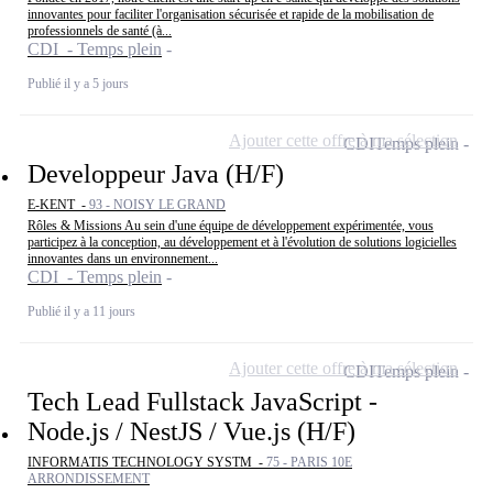
innovantes pour faciliter l'organisation sécurisée et rapide de la mobilisation de
professionnels de santé (à...
CDI - Temps plein
Publié il y a 5 jours
Ajouter cette offre à ma sélection
CDI
Temps plein
Developpeur Java (H/F)
E-KENT -
93 - NOISY LE GRAND
Rôles & Missions Au sein d'une équipe de développement expérimentée, vous
participez à la conception, au développement et à l'évolution de solutions logicielles
innovantes dans un environnement...
CDI - Temps plein
Publié il y a 11 jours
Ajouter cette offre à ma sélection
CDI
Temps plein
Tech Lead Fullstack JavaScript -
Node.js / NestJS / Vue.js (H/F)
INFORMATIS TECHNOLOGY SYSTM -
75 - PARIS 10E
ARRONDISSEMENT