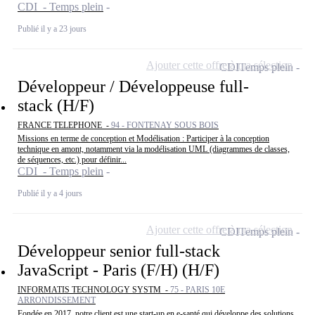
CDI - Temps plein
Publié il y a 23 jours
Ajouter cette offre à ma sélection
CDI
Temps plein
Développeur / Développeuse full-
stack (H/F)
FRANCE TELEPHONE -
94 - FONTENAY SOUS BOIS
Missions en terme de conception et Modélisation : Participer à la conception
technique en amont, notamment via la modélisation UML (diagrammes de classes,
de séquences, etc.) pour définir...
CDI - Temps plein
Publié il y a 4 jours
Ajouter cette offre à ma sélection
CDI
Temps plein
Développeur senior full-stack
JavaScript - Paris (F/H) (H/F)
INFORMATIS TECHNOLOGY SYSTM -
75 - PARIS 10E
ARRONDISSEMENT
Fondée en 2017, notre client est une start-up en e-santé qui développe des solutions