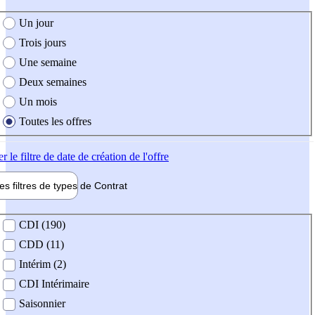
e création de l'offre
Un jour
Trois jours
Une semaine
Deux semaines
Un mois
Toutes les offres
er
le filtre de date de création de l'offre
les filtres de types de
Contrat
de contrat
CDI (190)
CDD (11)
Intérim (2)
CDI Intérimaire
Saisonnier