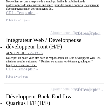
Notre client est une entreprise de e-santé qui facilite la mobilisation de
professionnels de santé partout en France, pour des soins à domicile, des parcours
d'accompagnement et des campagnes de...
CDI - Temps plein
Publié il y a 10 jours
Ajouter cette offre à ma sélection
CDI
Temps plein
Intégrateur Web / Développeuse
développeur front (H/F)
ACS CONSEILS -
75 - PARIS
Descriptif du poste Vous êtes sous la responsabilité du Lead développeur Web. Vos
missions sont les suivantes : * Réaliser ou adapter les éléments graphiques *
Intégrer aux sites web les...
CDI - Temps plein
Publié il y a 4 jours
Ajouter cette offre à ma sélection
CDI
Temps plein
Développeur Back-End Java
Quarkus H/F (H/F)