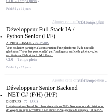
CDI - Temps plein
Publié il y a 11 jours
Ajouter cette offre à ma sélection
CDI
Temps plein
Développeur Full Stack IA /
Python Senior (H/F)
ALPHEA CONSEIL -
75 - PARIS
Vous souhaitez participer à la construction d'une plateforme IA de nouvelle
génération ? Vous êtes passionné(e) par l'intelligence artificielle générative, les
architectures RAG et les LLM ? Vous...
CDI - Temps plein
Publié il y a 12 jours
Ajouter cette offre à ma sélection
CDI
Temps plein
Développeur Senior Backend
.NET C# (F/H) (H/F)
DIGITRIPS -
75 - PARIS
Digitrips est une Travel Tech française créée en 2015. Nos solutions de distribution
de voyage en ligne permettent à nos clients B2B (agences de voyages..) et B2B2C