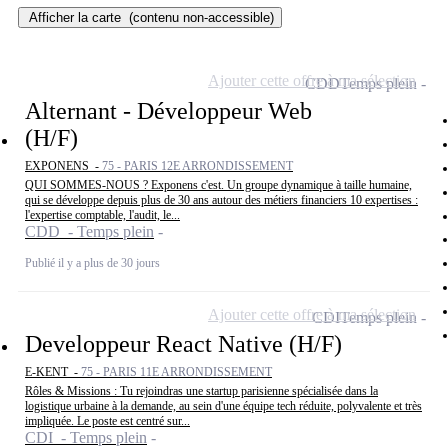
Afficher la carte
(contenu non-accessible)
Ajouter cette offre à ma sélection
CDD
Temps plein
Alternant - Développeur Web
(H/F)
EXPONENS -
75 - PARIS 12E ARRONDISSEMENT
QUI SOMMES-NOUS ? Exponens c'est. Un groupe dynamique à taille humaine,
qui se développe depuis plus de 30 ans autour des métiers financiers 10 expertises :
l'expertise comptable, l'audit, le...
CDD - Temps plein
Publié il y a plus de 30 jours
Ajouter cette offre à ma sélection
CDI
Temps plein
Developpeur React Native (H/F)
E-KENT -
75 - PARIS 11E ARRONDISSEMENT
Rôles & Missions : Tu rejoindras une startup parisienne spécialisée dans la
logistique urbaine à la demande, au sein d'une équipe tech réduite, polyvalente et très
impliquée. Le poste est centré sur...
CDI - Temps plein