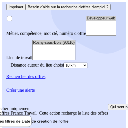
Imprimer
Besoin d'aide sur la recherche d'offres d'emploi ?
Métier, compétence, mot-clé, numéro d'offre
Lieu de travail
Distance autour du lieu choisi
Rechercher
des offres
Créer une alerte
Qui sont n
icher uniquement
 offres France Travail
Cette action recharge la liste des offres
les filtres de
Date de création
de l'offre