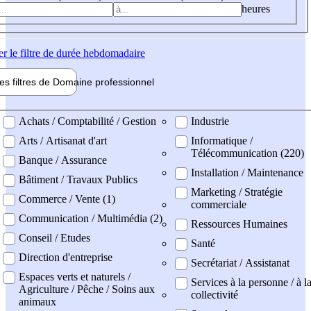
heures
er
le filtre de durée hebdomadaire
les filtres de
Domaine pro
fessionnel
ne professionel
Achats / Comptabilité / Gestion
Industrie
Arts / Artisanat d'art
Informatique /
Télécommunication (220)
Banque / Assurance
Installation / Maintenance
Bâtiment / Travaux Publics
Marketing / Stratégie
Commerce / Vente (1)
commerciale
Communication / Multimédia (2)
Ressources Humaines
Conseil / Etudes
Santé
Direction d'entreprise
Secrétariat / Assistanat
Espaces verts et naturels /
Services à la personne / à l
Agriculture / Pêche / Soins aux
collectivité
animaux