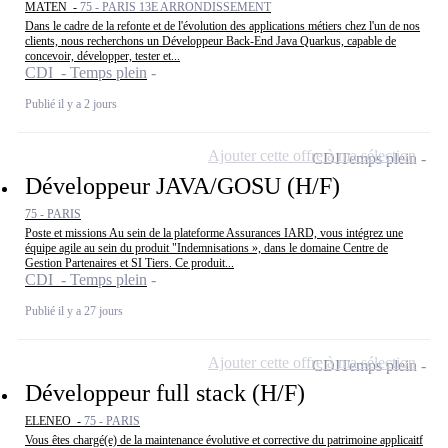
MATEN -
75 - PARIS 13E ARRONDISSEMENT
Dans le cadre de la refonte et de l'évolution des applications métiers chez l'un de nos
clients, nous recherchons un Développeur Back-End Java Quarkus, capable de
concevoir, développer, tester et...
CDI - Temps plein
Publié il y a 2 jours
Ajouter cette offre à ma sélection
CDI
Temps plein
Développeur JAVA/GOSU (H/F)
75 - PARIS
Poste et missions Au sein de la plateforme Assurances IARD, vous intégrez une
équipe agile au sein du produit "Indemnisations », dans le domaine Centre de
Gestion Partenaires et SI Tiers. Ce produit...
CDI - Temps plein
Publié il y a 27 jours
Ajouter cette offre à ma sélection
CDI
Temps plein
Développeur full stack (H/F)
ELENEO -
75 - PARIS
Vous êtes chargé(e) de la maintenance évolutive et corrective du patrimoine applicaitf