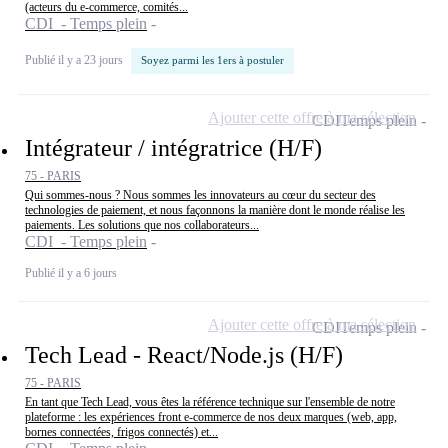
(acteurs du e-commerce, comités...
CDI - Temps plein
Publié il y a 23 jours
Soyez parmi les 1ers à postuler
Ajouter cette offre à ma sélection
CDI
Temps plein
Intégrateur / intégratrice (H/F)
75 - PARIS
Qui sommes-nous ? Nous sommes les innovateurs au cœur du secteur des
technologies de paiement, et nous façonnons la manière dont le monde réalise les
paiements. Les solutions que nos collaborateurs...
CDI - Temps plein
Publié il y a 6 jours
Ajouter cette offre à ma sélection
CDI
Temps plein
Tech Lead - React/Node.js (H/F)
75 - PARIS
En tant que Tech Lead, vous êtes la référence technique sur l'ensemble de notre
plateforme : les expériences front e-commerce de nos deux marques (web, app,
bornes connectées, frigos connectés) et...