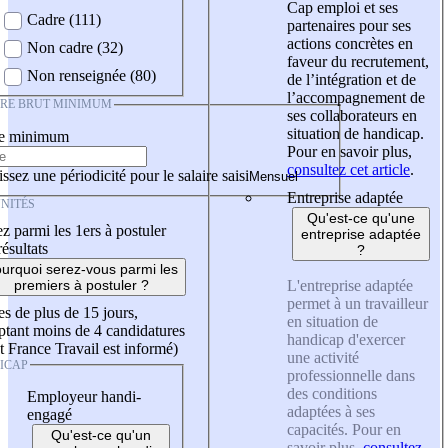
Cap emploi et ses
Cadre (111)
partenaires pour ses
actions concrètes en
Non cadre (32)
faveur du recrutement,
Non renseignée (80)
de l’intégration et de
l’accompagnement de
IRE BRUT MINIMUM
ses collaborateurs en
situation de handicap.
re minimum
Pour en savoir plus,
consultez cet article
.
ssez une périodicité pour le salaire saisi
Entreprise adaptée
NITÉS
Qu'est-ce qu'une
z parmi les 1ers à postuler
entreprise adaptée
résultats
?
urquoi serez-vous parmi les
L'entreprise adaptée
premiers à postuler ?
permet à un travailleur
es de plus de 15 jours,
en situation de
tant moins de 4 candidatures
handicap d'exercer
t France Travail est informé)
une activité
ICAP
professionnelle dans
des conditions
Employeur handi-
adaptées à ses
engagé
capacités. Pour en
Qu'est-ce qu'un
savoir plus,
consultez