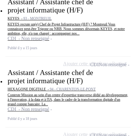
Assistant / Assistante chef de
projet informatique (H/F)
KEYES -
93 - MONTREUIL
KEYES recrute un(e) Chef de Projet Infrastructure (H/F) ? Montreuil Vous
connaissez peut-être Trigone ou NRB. Nous sommes désormais KEYES, et notre
ambition, elle, n'a pas changé : accompagner nos...
CDI - Non renseigné
Publié il y a 15 jours
Ajouter cette offre à ma sélection
CDI
Non renseigné
Assistant / Assistante chef de
projet informatique (H/F)
HEXAGONE DIGITALE -
94 - CHARENTON-LE-PONT
Contexte Mission au sein d'un centre d'expertise transverse dédié au développement,
à l'innovation, à la data et à l'IA, dans le cadre de la transformation digitale d'un
grand compte bancaire. La...
CDI - Non renseigné
Publié il y a 18 jours
Ajouter cette offre à ma sélection
CDI
Non renseigné