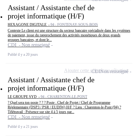
Assistant / Assistante chef de
projet informatique (H/F)
HEXAGONE DIGITALE -
94 - FONTENAY-SOUS-BOIS
Contexte Le client est une structure du secteur bancaire spécialisée dans les systèmes
de paiement, issue du rapprochement des activités monétiques de deux grands
groupes bancaires, et dont le...
CDI - Non renseigné
Publié il y a 20 jours
Ajouter cette offre à ma sélection
CDI
Non renseigné
Assistant / Assistante chef de
projet informatique (H/F)
LE GROUPE SYD -
94 - CHARENTON-LE-PONT
? Quel sera ton poste ? ? ? Poste : Chef de Projet / Chef de Programme
Réglementaire (DSP3 / PSR / EUDIW) H/F ? Lieu : Charenton-le-Pont (94) ?
Télétravail : Présence sur site 4 à 5 jours par...
CDI - Non renseigné
Publié il y a 21 jours