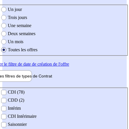
e création de l'offre
Un jour
Trois jours
Une semaine
Deux semaines
Un mois
Toutes les offres
er
le filtre de date de création de l'offre
les filtres de types de
Contrat
de contrat
CDI (78)
CDD (2)
Intérim
CDI Intérimaire
Saisonnier