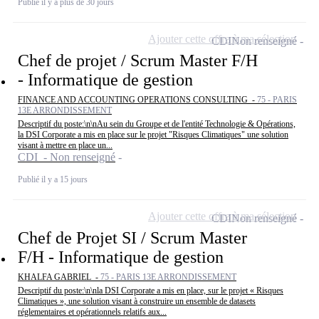
Publié il y a plus de 30 jours
Ajouter cette offre à ma sélection
CDI
Non renseigné
Chef de projet / Scrum Master F/H
- Informatique de gestion
FINANCE AND ACCOUNTING OPERATIONS CONSULTING -
75 - PARIS
13E ARRONDISSEMENT
Descriptif du poste:\n\nAu sein du Groupe et de l'entité Technologie & Opérations,
la DSI Corporate a mis en place sur le projet "Risques Climatiques" une solution
visant à mettre en place un...
CDI - Non renseigné
Publié il y a 15 jours
Ajouter cette offre à ma sélection
CDI
Non renseigné
Chef de Projet SI / Scrum Master
F/H - Informatique de gestion
KHALFA GABRIEL -
75 - PARIS 13E ARRONDISSEMENT
Descriptif du poste:\n\nla DSI Corporate a mis en place, sur le projet « Risques
Climatiques », une solution visant à construire un ensemble de datasets
réglementaires et opérationnels relatifs aux...