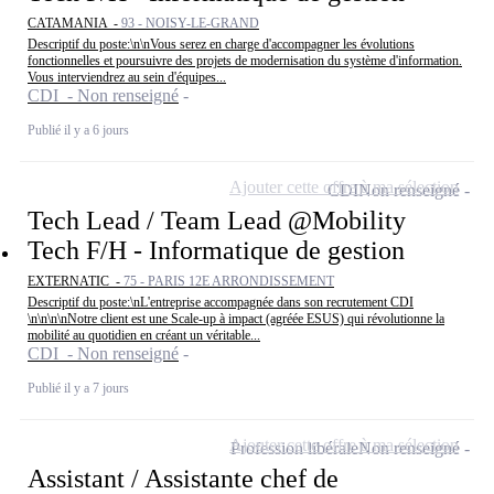
CATAMANIA -
93 - NOISY-LE-GRAND
Descriptif du poste:\n\nVous serez en charge d'accompagner les évolutions
fonctionnelles et poursuivre des projets de modernisation du système d'information.
Vous interviendrez au sein d'équipes...
CDI - Non renseigné
Publié il y a 6 jours
Ajouter cette offre à ma sélection
CDI
Non renseigné
Tech Lead / Team Lead @Mobility
Tech F/H - Informatique de gestion
EXTERNATIC -
75 - PARIS 12E ARRONDISSEMENT
Descriptif du poste:\nL'entreprise accompagnée dans son recrutement CDI
\n\n\n\nNotre client est une Scale-up à impact (agréée ESUS) qui révolutionne la
mobilité au quotidien en créant un véritable...
CDI - Non renseigné
Publié il y a 7 jours
Ajouter cette offre à ma sélection
Profession libérale
Non renseigné
Assistant / Assistante chef de