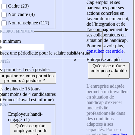
Cap emploi et ses
Cadre (23)
partenaires pour ses
actions concrètes en
Non cadre (4)
faveur du recrutement,
Non renseignée (117)
de l’intégration et de
l’accompagnement de
IRE BRUT MINIMUM
ses collaborateurs en
situation de handicap.
re minimum
Pour en savoir plus,
consultez cet article
.
ssez une périodicité pour le salaire saisi
Entreprise adaptée
NITÉS
Qu'est-ce qu'une
z parmi les 1ers à postuler
entreprise adaptée
?
urquoi serez-vous parmi les
premiers à postuler ?
L'entreprise adaptée
es de plus de 15 jours,
permet à un travailleur
tant moins de 4 candidatures
en situation de
t France Travail est informé)
handicap d'exercer
ICAP
une activité
professionnelle dans
Employeur handi-
des conditions
engagé (1)
adaptées à ses
Qu'est-ce qu'un
capacités. Pour en
employeur handi-
savoir plus,
consultez