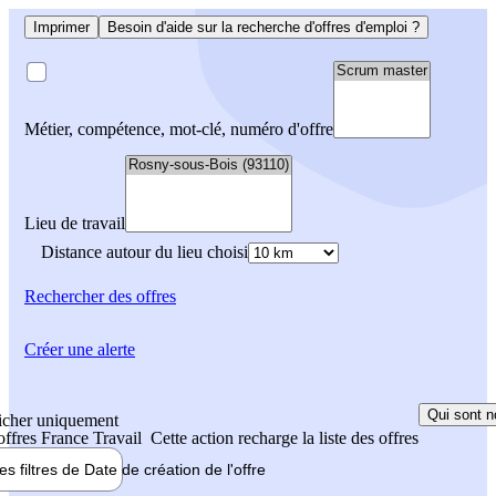
Imprimer
Besoin d'aide sur la recherche d'offres d'emploi ?
Métier, compétence, mot-clé, numéro d'offre
Lieu de travail
Distance autour du lieu choisi
Rechercher
des offres
Créer une alerte
Qui sont n
icher uniquement
 offres France Travail
Cette action recharge la liste des offres
les filtres de
Date de création
de l'offre