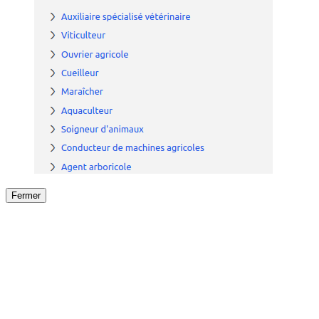
Fermer
Fermer
le détail de l'offre
/
Offre
sur
Offre précéden