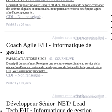
COLLECTIVE -
75 - PARIS 4E ARRONDISSEMENT
Descriptif du poste:\nSalaire: Jusqu'à 60 k€ \nDans un contexte de forte croissance
des activités digitales et omnicanales, notre partenaire renforce ses équipes agiles
afin d'accompagner le...
CDI - Non renseigné
Publié il y a 20 jours
Ajouter cette offre à ma sélection
CDI
Non renseigné
Coach Agile F/H - Informatique de
gestion
PAPREC ATLANTIQUE SIEGE -
93 - COURNEUVE
Descriptif du poste:\n\n\nRejoignez une aventure extraordinaire au service de la
planète!\n\nDans un contexte de développement de l'agile à l'échelle, au sein de la
DSI, vous aurez pour principales...
CDI - Non renseigné
Publié il y a 10 jours
Ajouter cette offre à ma sélection
CDI
Non renseigné
Développeur Sénior .NET/ Lead
Tech F/H - Informatique de gestion