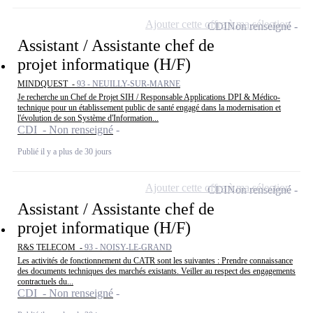
Ajouter cette offre à ma sélection
CDI
Non renseigné
Assistant / Assistante chef de
projet informatique (H/F)
MINDQUEST -
93 - NEUILLY-SUR-MARNE
Je recherche un Chef de Projet SIH / Responsable Applications DPI & Médico-
technique pour un établissement public de santé engagé dans la modernisation et
l'évolution de son Système d'Information...
CDI - Non renseigné
Publié il y a plus de 30 jours
Ajouter cette offre à ma sélection
CDI
Non renseigné
Assistant / Assistante chef de
projet informatique (H/F)
R&S TELECOM -
93 - NOISY-LE-GRAND
Les activités de fonctionnement du CATR sont les suivantes : Prendre connaissance
des documents techniques des marchés existants. Veiller au respect des engagements
contractuels du...
CDI - Non renseigné