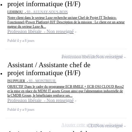
projet informatique (H/F)
LEHIBOU -
93 - AULNAY-SOUS-BOIS
Notre client dans le secteur Luxe recherche un/une Chef de Projet IT Technico-
Fonctionnel (Power Platform) H/F Description de la mission : Le client est un acteur
majeur du secteur Luxe &...
Profession libérale - Non renseigné
Publié il y a 8 jours
Ajouter cette offre à ma sélection
Profession libérale
Non renseigné
Assistant / Assistante chef de
projet informatique (H/F)
ISUPPLIER -
93 - MONTREUIL
OBJECTIF Dans le cadre du programme ECB 8MILE + ECB OSI CLOUD Reco2
et la mise en place du MDM IT assets Group ainsi que l'alimentation industrielle de
la CMDB Group, le bénéficiaire renforce ses...
Profession libérale - Non renseigné
Publié il y a 9 jours
Ajouter cette offre à ma sélection
CDI
Non renseigné