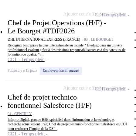
Ajouter cette offre à ma sélection
CDI
Temps plein
Chef de Projet Operations (H/F) -
Le Bourget #TDF2026
DHL INTERNATIONAL EXPRESS (FRANCE) -
93 - LE BOURGET
Rejoignez l'entreprise la plus internationale au monde * Évoluez dans un univers
professionnel exaltant grâce à des missions responsabilisantes et à des parcours de
formation de qualité. *...
CDI - Temps plein
Publié il y a 15 jours
Employeur handi-engagé
Ajouter cette offre à ma sélection
CDI
Temps plein
Chef de projet technico
fonctionnel Salesforce (H/F)
94 - GENTILLY
Infopro Digital, groupe B2B spécialisé dans l'information et la technologie,
recherche actuellement un(e) Chef de projet technico-fonctionnel Salesforce en CDI
pour renforcer l'équipe de la DSI...
CDI - Temps plein