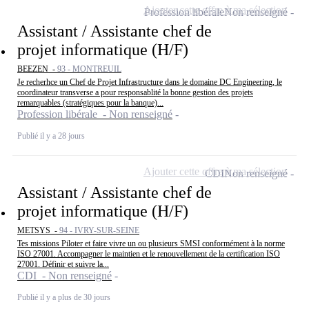
Ajouter cette offre à ma sélection
Profession libérale
Non renseigné
Assistant / Assistante chef de
projet informatique (H/F)
BEEZEN -
93 - MONTREUIL
Je recherhce un Chef de Projet Infrastructure dans le domaine DC Engineering, le
coordinateur transverse a pour responsablité la bonne gestion des projets
remarquables (stratégiques pour la banque)...
Profession libérale - Non renseigné
Publié il y a 28 jours
Ajouter cette offre à ma sélection
CDI
Non renseigné
Assistant / Assistante chef de
projet informatique (H/F)
METSYS -
94 - IVRY-SUR-SEINE
Tes missions Piloter et faire vivre un ou plusieurs SMSI conformément à la norme
ISO 27001. Accompagner le maintien et le renouvellement de la certification ISO
27001. Définir et suivre la...
CDI - Non renseigné
Publié il y a plus de 30 jours