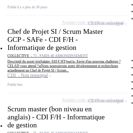
Publié il y a plus de 30 jours
Ajouter cette offre à ma sélection
CDI
Non renseigné
Chef de Projet SI / Scrum Master
GCP - SAFe - CDI F/H -
Informatique de gestion
COLLECTIVE -
75 - PARIS 4E ARRONDISSEMENT
Descriptif du poste:\n\nSalaire: 610 € HT/jour\n- Envie d'un nouveau challenge ?
CELAD vous attend !\nNous poursuivons notre développement et recherchons
actuellement un Chef de Projet SI / Scrum...
CDI - Non renseigné
Publié hier
Ajouter cette offre à ma sélection
CDI
Non renseigné
Scrum master (bon niveau en
anglais) - CDI F/H - Informatique
de gestion