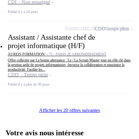
CDI - Non renseigné
Publié il y a 24 jours
Ajouter cette offre à ma sélection
CDD
Temps plein
Assistant / Assistante chef de
projet informatique (H/F)
AUREIS FORMATION -
75 - PARIS 2E ARRONDISSEMENT
Offre collectée par La bonne alternance : Le / La Scrum Master joue un rôle clé dans
la gestion agile de projets informatiques, favorise la collaboration et maximise la
productivité. Facilite les...
CDD - Temps plein
Publié il y a plus de 30 jours
Afficher les 20 offres suivantes
Votre avis nous intéresse