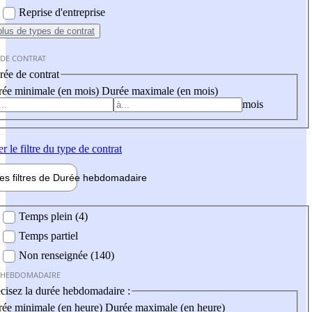
Reprise d'entreprise
plus
de types de contrat
 DE CONTRAT
ée de contrat
ée minimale (en mois)
Durée maximale (en mois)
mois
er
le filtre du type de contrat
les filtres de
Durée hebdo
madaire
 hebdomadaire
Temps plein (4)
Temps partiel
Non renseignée (140)
 HEBDOMADAIRE
cisez la durée hebdomadaire :
ée minimale (en heure)
Durée maximale (en heure)