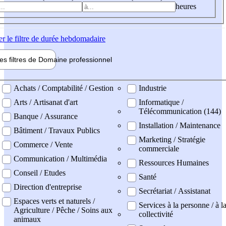
heures
er
le filtre de durée hebdomadaire
les filtres de
Domaine pro
fessionnel
ne professionel
Achats / Comptabilité / Gestion
Industrie
Arts / Artisanat d'art
Informatique /
Télécommunication (144)
Banque / Assurance
Installation / Maintenance
Bâtiment / Travaux Publics
Marketing / Stratégie
Commerce / Vente
commerciale
Communication / Multimédia
Ressources Humaines
Conseil / Etudes
Santé
Direction d'entreprise
Secrétariat / Assistanat
Espaces verts et naturels /
Services à la personne / à l
Agriculture / Pêche / Soins aux
collectivité
animaux