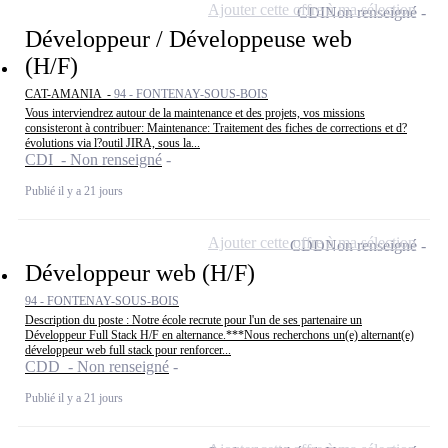
Ajouter cette offre à ma sélection
CDI
Non renseigné
Développeur / Développeuse web
(H/F)
CAT-AMANIA -
94 - FONTENAY-SOUS-BOIS
Vous interviendrez autour de la maintenance et des projets, vos missions
consisteront à contribuer: Maintenance: Traitement des fiches de corrections et d?
évolutions via l?outil JIRA, sous la...
CDI - Non renseigné
Publié il y a 21 jours
Ajouter cette offre à ma sélection
CDD
Non renseigné
Développeur web (H/F)
94 - FONTENAY-SOUS-BOIS
Description du poste : Notre école recrute pour l'un de ses partenaire un
Développeur Full Stack H/F en alternance.***Nous recherchons un(e) alternant(e)
développeur web full stack pour renforcer...
CDD - Non renseigné
Publié il y a 21 jours