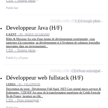
CDI - Temps plein
Publié hier
Ajouter cette offre à ma sélection
CDI
Temps plein
Developpeur Java (H/F)
E-KENT -
93 - NOISY LE GRAND
Rôles & Missions Au sein d'une équipe de développement expérimentée, vous
participez à la conception, au développement et à l'évolution de solutions logicielles
innovantes dans un environnement...
CDI - Temps plein
Publié il y a 8 jours
Ajouter cette offre à ma sélection
CDI
Non renseigné
Développeur web fullstack (H/F)
LEIHIA -
93 - VILLEPINTE
Description du poste : Développeur Full-Stack .NET Core orienté micro-services &
Kubernetes - CDI H/F Au cœur de la transformation numérique du Crédit Agricole
Île-de-France, incarnez un rôle...
CDI - Non renseigné
Publié hier