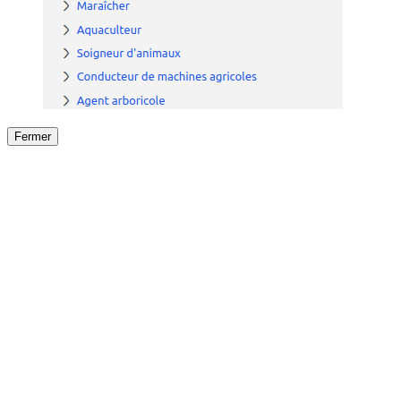
Fermer
Fermer
le détail de l'offre
/
Offre
sur
Offre précéden