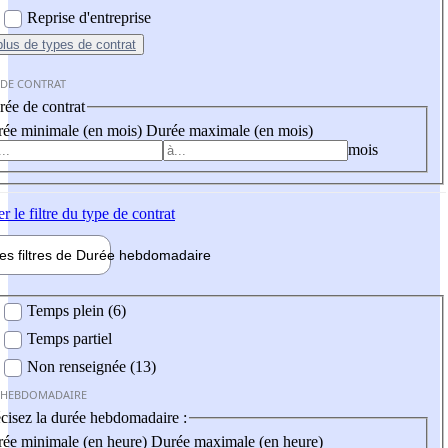
Reprise d'entreprise
plus
de types de contrat
 DE CONTRAT
ée de contrat
ée minimale (en mois)
Durée maximale (en mois)
mois
er
le filtre du type de contrat
les filtres de
Durée hebdo
madaire
 hebdomadaire
Temps plein (6)
Temps partiel
Non renseignée (13)
 HEBDOMADAIRE
cisez la durée hebdomadaire :
ée minimale (en heure)
Durée maximale (en heure)