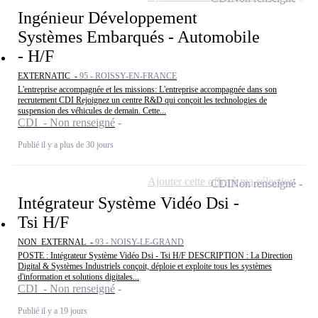
Ingénieur Développement
Systèmes Embarqués - Automobile
- H/F
EXTERNATIC -
95 - ROISSY-EN-FRANCE
L'entreprise accompagnée et les missions: L'entreprise accompagnée dans son
recrutement CDI Rejoignez un centre R&D qui conçoit les technologies de
suspension des véhicules de demain. Cette...
CDI - Non renseigné
Publié il y a plus de 30 jours
Ajouter cette offre à ma sélection
CDI
Non renseigné
Intégrateur Système Vidéo Dsi -
Tsi H/F
NON_EXTERNAL -
93 - NOISY-LE-GRAND
POSTE : Intégrateur Système Vidéo Dsi - Tsi H/F DESCRIPTION : La Direction
Digital & Systèmes Industriels conçoit, déploie et exploite tous les systèmes
d'information et solutions digitales...
CDI - Non renseigné
Publié il y a 19 jours