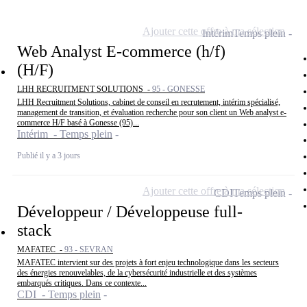
Ajouter cette offre à ma sélection
Intérim
Temps plein
Web Analyst E-commerce (h/f)
(H/F)
LHH RECRUITMENT SOLUTIONS -
95 - GONESSE
LHH Recruitment Solutions, cabinet de conseil en recrutement, intérim spécialisé,
management de transition, et évaluation recherche pour son client un Web analyst e-
commerce H/F basé à Gonesse (95)...
Intérim - Temps plein
Publié il y a 3 jours
Ajouter cette offre à ma sélection
CDI
Temps plein
Développeur / Développeuse full-
stack
MAFATEC -
93 - SEVRAN
MAFATEC intervient sur des projets à fort enjeu technologique dans les secteurs
des énergies renouvelables, de la cybersécurité industrielle et des systèmes
embarqués critiques. Dans ce contexte...
CDI - Temps plein