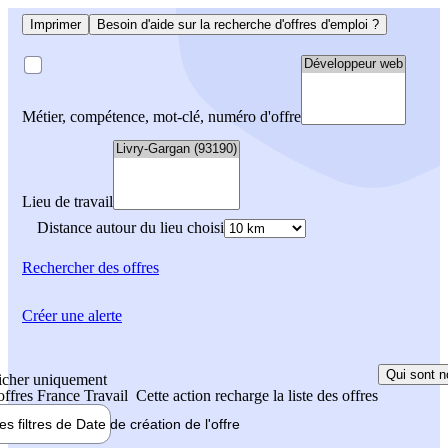
Imprimer
Besoin d'aide sur la recherche d'offres d'emploi ?
Métier, compétence, mot-clé, numéro d'offre
Lieu de travail
Distance autour du lieu choisi
Rechercher
des offres
Créer une alerte
Qui sont n
icher uniquement
 offres France Travail
Cette action recharge la liste des offres
les filtres de
Date de création
de l'offre