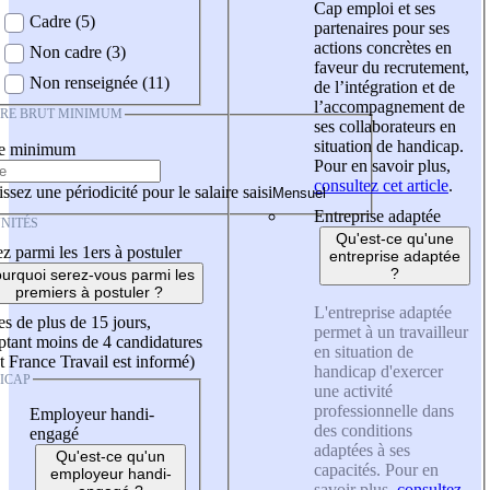
Cap emploi et ses
Cadre (5)
partenaires pour ses
actions concrètes en
Non cadre (3)
faveur du recrutement,
Non renseignée (11)
de l’intégration et de
l’accompagnement de
IRE BRUT MINIMUM
ses collaborateurs en
situation de handicap.
re minimum
Pour en savoir plus,
consultez cet article
.
ssez une périodicité pour le salaire saisi
Entreprise adaptée
NITÉS
Qu'est-ce qu'une
z parmi les 1ers à postuler
entreprise adaptée
?
urquoi serez-vous parmi les
premiers à postuler ?
L'entreprise adaptée
es de plus de 15 jours,
permet à un travailleur
tant moins de 4 candidatures
en situation de
t France Travail est informé)
handicap d'exercer
ICAP
une activité
professionnelle dans
Employeur handi-
des conditions
engagé
adaptées à ses
Qu'est-ce qu'un
capacités. Pour en
employeur handi-
savoir plus,
consultez