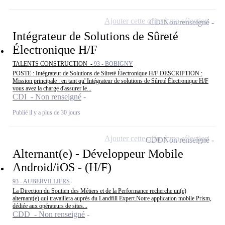
Ajouter cette offre à ma sélection
CDI
Non renseigné
Intégrateur de Solutions de Sûreté
Électronique H/F
TALENTS CONSTRUCTION -
93 - BOBIGNY
POSTE : Intégrateur de Solutions de Sûreté Électronique H/F DESCRIPTION :
Mission principale : en tant qu' Intégrateur de solutions de Sûreté Électronique H/F
vous avez la charge d'assurer le...
CDI - Non renseigné
Publié il y a plus de 30 jours
Ajouter cette offre à ma sélection
CDD
Non renseigné
Alternant(e) - Développeur Mobile
Android/iOS - (H/F)
93 - AUBERVILLIERS
La Direction du Soutien des Métiers et de la Performance recherche un(e)
alternant(e) qui travaillera auprès du Landfill Expert.Notre application mobile Prism,
dédiée aux opérateurs de sites...
CDD - Non renseigné