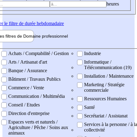
heures
er
le filtre de durée hebdomadaire
les filtres de
Domaine pro
fessionnel
ne professionel
Achats / Comptabilité / Gestion
Industrie
Arts / Artisanat d'art
Informatique /
Télécommunication (19)
Banque / Assurance
Installation / Maintenance
Bâtiment / Travaux Publics
Marketing / Stratégie
Commerce / Vente
commerciale
Communication / Multimédia
Ressources Humaines
Conseil / Etudes
Santé
Direction d'entreprise
Secrétariat / Assistanat
Espaces verts et naturels /
Services à la personne / à l
Agriculture / Pêche / Soins aux
collectivité
animaux