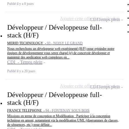
Publié il y a 8 jours
Ajouter cette offre à ma sélection
CDI
Temps plein
Développeur / Développeuse full-
stack (H/F)
MERID TECHNOLOGY -
93 - NOISY LE GRAND
Nous recherchons un développeur web expérimenté (H/F) pour rejoindre notre
équipes de développement vous serez chargé (e) de concevoir développer et
maintenir des application web complexes en...
CDI - Temps plein
Publié il y a 20 jours
Ajouter cette offre à ma sélection
CDI
Temps plein
Développeur / Développeuse full-
stack (H/F)
FRANCE TELEPHONE -
94 - FONTENAY SOUS BOIS
Missions en terme de conception et Modélisation : Participer à la conception
technique en amont, notamment via la modélisation UML (diagrammes de classes,
de séquences, etc.) pour définir...