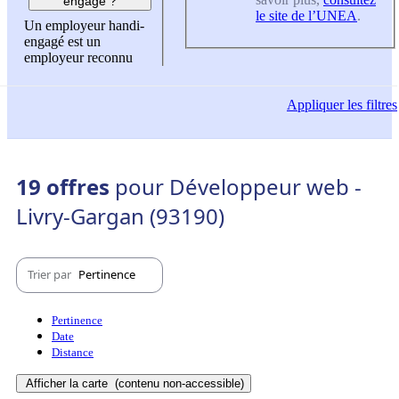
engagé ?
le site de l’UNEA
.
Un employeur handi-
engagé est un
employeur reconnu
Appliquer
les filtres
19 offres
pour Développeur web -
Livry-Gargan (93190)
Trier par
Pertinence
Pertinence
Date
Distance
Afficher la carte
(contenu non-accessible)