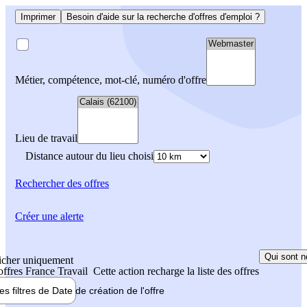
Imprimer
Besoin d'aide sur la recherche d'offres d'emploi ?
Métier, compétence, mot-clé, numéro d'offre
Lieu de travail
Distance autour du lieu choisi
Rechercher
des offres
Créer une alerte
Qui sont n
icher uniquement
 offres France Travail
Cette action recharge la liste des offres
les filtres de
Date de création
de l'offre