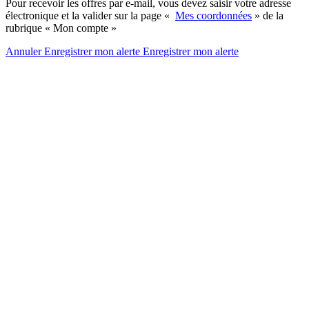
Pour recevoir les offres par e-mail, vous devez saisir votre adresse
électronique et la valider sur la page «
Mes coordonnées
» de la
rubrique « Mon compte »
Annuler
Enregistrer mon alerte
Enregistrer
mon alerte