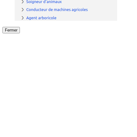
Fermer
Fermer
le détail de l'offre
/
Offre
sur
Offre précéden