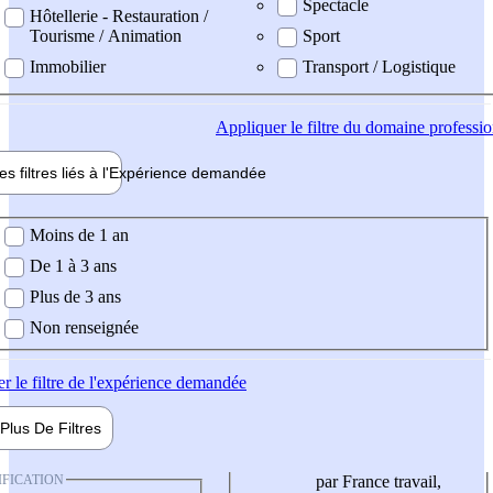
Spectacle
Hôtellerie - Restauration /
Tourisme / Animation
Sport
Immobilier
Transport / Logistique
Appliquer
le filtre du domaine professi
es filtres liés à l'
Expérience
demandée
ience demandée
Moins de 1 an
De 1 à 3 ans
Plus de 3 ans
Non renseignée
er
le filtre de l'expérience demandée
Plus De
Filtres
IFICATION
par France travail,