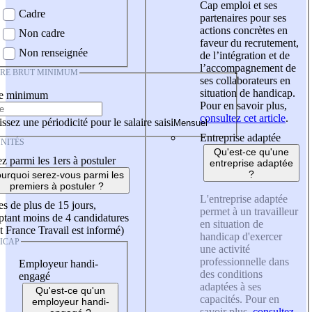
Cap emploi et ses
Cadre
partenaires pour ses
actions concrètes en
Non cadre
faveur du recrutement,
Non renseignée
de l’intégration et de
l’accompagnement de
IRE BRUT MINIMUM
ses collaborateurs en
situation de handicap.
re minimum
Pour en savoir plus,
consultez cet article
.
ssez une périodicité pour le salaire saisi
Entreprise adaptée
NITÉS
Qu'est-ce qu'une
z parmi les 1ers à postuler
entreprise adaptée
?
urquoi serez-vous parmi les
premiers à postuler ?
L'entreprise adaptée
es de plus de 15 jours,
permet à un travailleur
tant moins de 4 candidatures
en situation de
t France Travail est informé)
handicap d'exercer
ICAP
une activité
professionnelle dans
Employeur handi-
des conditions
engagé
adaptées à ses
Qu'est-ce qu'un
capacités. Pour en
employeur handi-
savoir plus,
consultez