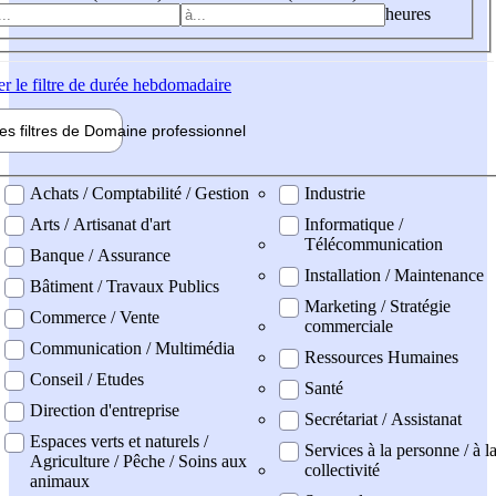
heures
er
le filtre de durée hebdomadaire
les filtres de
Domaine pro
fessionnel
ne professionel
Achats / Comptabilité / Gestion
Industrie
Arts / Artisanat d'art
Informatique /
Télécommunication
Banque / Assurance
Installation / Maintenance
Bâtiment / Travaux Publics
Marketing / Stratégie
Commerce / Vente
commerciale
Communication / Multimédia
Ressources Humaines
Conseil / Etudes
Santé
Direction d'entreprise
Secrétariat / Assistanat
Espaces verts et naturels /
Services à la personne / à l
Agriculture / Pêche / Soins aux
collectivité
animaux