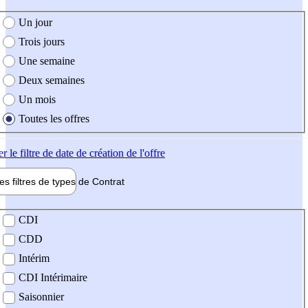
e création de l'offre
Un jour
Trois jours
Une semaine
Deux semaines
Un mois
Toutes les offres
er
le filtre de date de création de l'offre
les filtres de types de
Contrat
de contrat
CDI
CDD
Intérim
CDI Intérimaire
Saisonnier