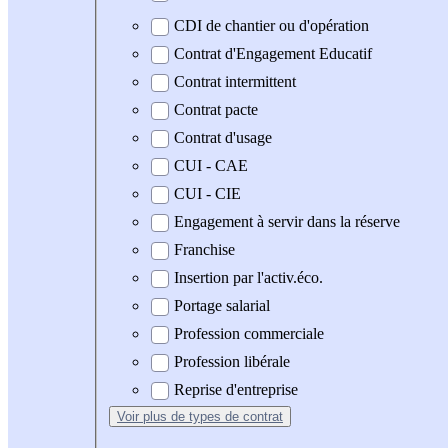
CDI de chantier ou d'opération
Contrat d'Engagement Educatif
Contrat intermittent
Contrat pacte
Contrat d'usage
CUI - CAE
CUI - CIE
Engagement à servir dans la réserve
Franchise
Insertion par l'activ.éco.
Portage salarial
Profession commerciale
Profession libérale
Reprise d'entreprise
Voir plus
de types de contrat