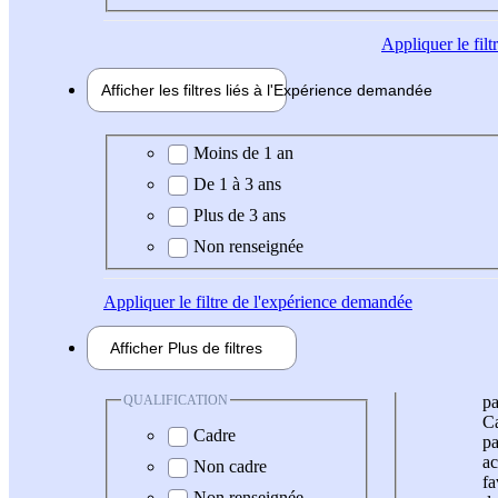
Appliquer
le fil
Afficher les filtres liés à l'
Expérience
demandée
Expérience demandée
Moins de 1 an
De 1 à 3 ans
Plus de 3 ans
Non renseignée
Appliquer
le filtre de l'expérience demandée
Afficher
Plus de
filtres
QUALIFICATION
pa
Ca
Cadre
pa
ac
Non cadre
fa
Non renseignée