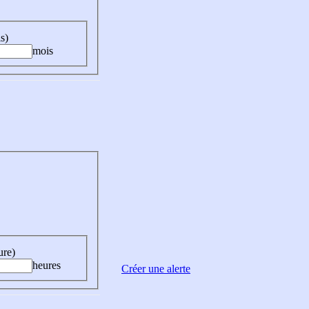
s)
mois
ure)
heures
Créer une alerte