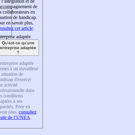
 l’intégration et de
’accompagnement de
s collaborateurs en
tuation de handicap.
ur en savoir plus,
nsultez cet article
.
treprise adaptée
Qu'est-ce qu'une
entreprise adaptée
?
entreprise adaptée
rmet à un travailleur
 situation de
ndicap d'exercer
e activité
ofessionnelle dans
s conditions
aptées à ses
pacités. Pour en
voir plus,
consultez
 site de l’UNEA
.