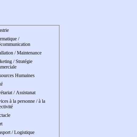
strie
rmatique /
écommunication
allation / Maintenance
eting / Stratégie
merciale
sources Humaines
té
étariat / Assistanat
ices à la personne / à la
ectivité
ctacle
rt
sport / Logistique