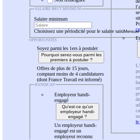
de
l
SALAIRE BRUT MINIMUM
se
si
Salaire minimum
Po
co
Choisissez une périodicité pour le salaire saisi
En
OPPORTUNITÉS
Soyez parmi les 1ers à postuler
Pourquoi serez-vous parmi les
premiers à postuler ?
L'
Offres de plus de 15 jours,
pe
comptant moins de 4 candidatures
en
(dont France Travail est informé)
ha
HANDICAP
un
pr
Employeur handi-
de
engagé
ad
Qu'est-ce qu'un
ca
employeur handi-
sa
engagé ?
le
Un employeur handi-
engagé est un
employeur reconnu