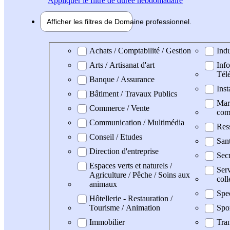
Appliquer
le filtre de durée hebdomadaire
Afficher les filtres de
Domaine pro
fessionnel
Domaine professionel
Achats / Comptabilité / Gestion
Indu
Arts / Artisanat d'art
Info
Tél
Banque / Assurance
Inst
Bâtiment / Travaux Publics
Mark
Commerce / Vente
com
Communication / Multimédia
Res
Conseil / Etudes
San
Direction d'entreprise
Secr
Espaces verts et naturels /
Serv
Agriculture / Pêche / Soins aux
coll
animaux
Spe
Hôtellerie - Restauration /
Tourisme / Animation
Spo
Immobilier
Tran