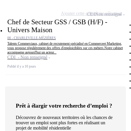
Ajouter cette offre à ma sélection
CDI
Non renseigné
Chef de Secteur GSS / GSB (H/F) -
Univers Maison
08 - CHARLEVILLE-MÉZIÈRES
Talents Commerciaux, cabinet de recrutement spécialisé en Commerceet Marketing,
vous propose régulièrement des offres d'emploiciblées sur ces métiers.Notre cabinet
accompagne aujourd'hui un acteur...
CDI - Non renseigné
Publié il y a 10 jours
Prêt à élargir votre recherche d’emploi ?
Découvrez de nouveaux territoires où les chances de
trouver un emploi sont plus fortes en réalisant un
projet de mobilité résidentielle