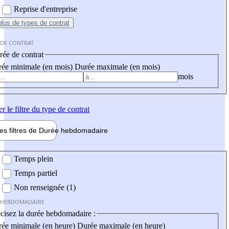
Reprise d'entreprise
plus
de types de contrat
 DE CONTRAT
ée de contrat
ée minimale (en mois)
Durée maximale (en mois)
mois
er
le filtre du type de contrat
les filtres de
Durée hebdo
madaire
 hebdomadaire
Temps plein
Temps partiel
Non renseignée (1)
 HEBDOMADAIRE
cisez la durée hebdomadaire :
ée minimale (en heure)
Durée maximale (en heure)