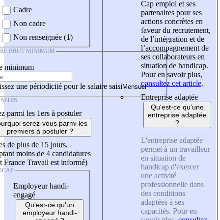
Cap emploi et ses
Cadre
partenaires pour ses
actions concrètes en
Non cadre
faveur du recrutement,
Non renseignée (1)
de l’intégration et de
l’accompagnement de
IRE BRUT MINIMUM
ses collaborateurs en
situation de handicap.
re minimum
Pour en savoir plus,
consultez cet article
.
ssez une périodicité pour le salaire saisi
Entreprise adaptée
NITÉS
Qu'est-ce qu'une
z parmi les 1ers à postuler
entreprise adaptée
?
urquoi serez-vous parmi les
premiers à postuler ?
L'entreprise adaptée
es de plus de 15 jours,
permet à un travailleur
tant moins de 4 candidatures
en situation de
t France Travail est informé)
handicap d'exercer
ICAP
une activité
professionnelle dans
Employeur handi-
des conditions
engagé
adaptées à ses
Qu'est-ce qu'un
capacités. Pour en
employeur handi-
savoir plus,
consultez