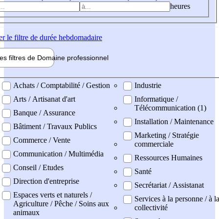
heures
er
le filtre de durée hebdomadaire
les filtres de
Domaine pro
fessionnel
ne professionel
Achats / Comptabilité / Gestion
Industrie
Arts / Artisanat d'art
Informatique /
Télécommunication (1)
Banque / Assurance
Installation / Maintenance
Bâtiment / Travaux Publics
Marketing / Stratégie
Commerce / Vente
commerciale
Communication / Multimédia
Ressources Humaines
Conseil / Etudes
Santé
Direction d'entreprise
Secrétariat / Assistanat
Espaces verts et naturels /
Services à la personne / à l
Agriculture / Pêche / Soins aux
collectivité
animaux