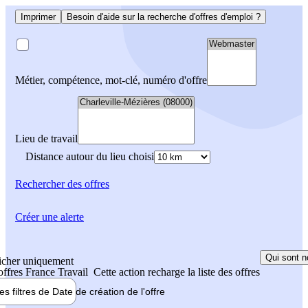
Imprimer
Besoin d'aide sur la recherche d'offres d'emploi ?
Métier, compétence, mot-clé, numéro d'offre
Lieu de travail
Distance autour du lieu choisi
Rechercher
des offres
Créer une alerte
Qui sont n
icher uniquement
 offres France Travail
Cette action recharge la liste des offres
les filtres de
Date de création
de l'offre