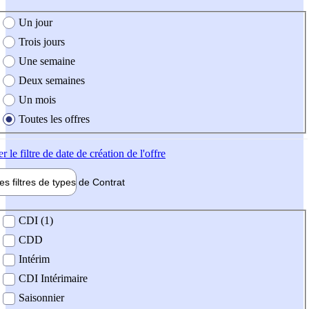
e création de l'offre
Un jour
Trois jours
Une semaine
Deux semaines
Un mois
Toutes les offres
er
le filtre de date de création de l'offre
les filtres de types de
Contrat
de contrat
CDI (1)
CDD
Intérim
CDI Intérimaire
Saisonnier