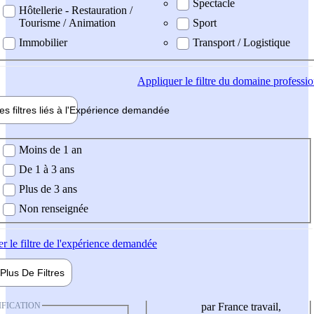
Spectacle
Hôtellerie - Restauration /
Tourisme / Animation
Sport
Immobilier
Transport / Logistique
Appliquer
le filtre du domaine professi
es filtres liés à l'
Expérience
demandée
ience demandée
Moins de 1 an
De 1 à 3 ans
Plus de 3 ans
Non renseignée
er
le filtre de l'expérience demandée
Plus De
Filtres
IFICATION
par France travail,