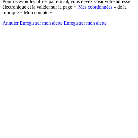
Pour recevoir les offres par e-mail, vous devez saisir votre adresse
électronique et la valider sur la page «
Mes coordonnées
» de la
rubrique « Mon compte »
Annuler
Enregistrer mon alerte
Enregistrer
mon alerte