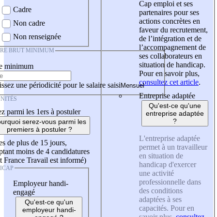
Cap emploi et ses
Cadre
partenaires pour ses
actions concrètes en
Non cadre
faveur du recrutement,
Non renseignée
de l’intégration et de
l’accompagnement de
IRE BRUT MINIMUM
ses collaborateurs en
situation de handicap.
re minimum
Pour en savoir plus,
consultez cet article
.
ssez une périodicité pour le salaire saisi
Entreprise adaptée
NITÉS
Qu'est-ce qu'une
z parmi les 1ers à postuler
entreprise adaptée
?
urquoi serez-vous parmi les
premiers à postuler ?
L'entreprise adaptée
es de plus de 15 jours,
permet à un travailleur
tant moins de 4 candidatures
en situation de
t France Travail est informé)
handicap d'exercer
ICAP
une activité
professionnelle dans
Employeur handi-
des conditions
engagé
adaptées à ses
Qu'est-ce qu'un
capacités. Pour en
employeur handi-
savoir plus,
consultez