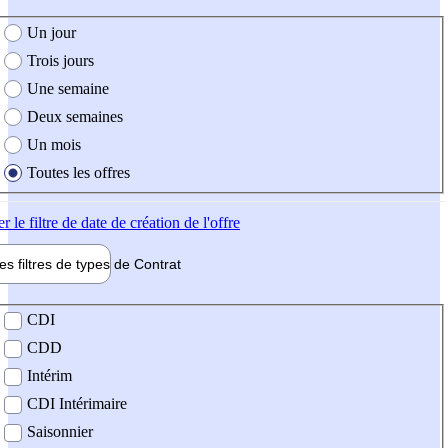
e création de l'offre
Un jour
Trois jours
Une semaine
Deux semaines
Un mois
Toutes les offres
er
le filtre de date de création de l'offre
les filtres de types de
Contrat
de contrat
CDI
CDD
Intérim
CDI Intérimaire
Saisonnier