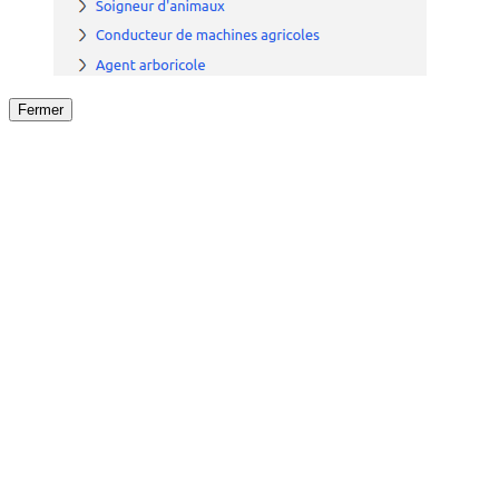
Fermer
Fermer
le détail de l'offre
/
Offre
sur
Offre précéden