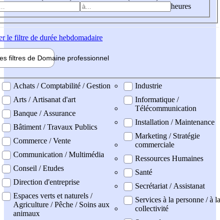
heures
er
le filtre de durée hebdomadaire
les filtres de
Domaine pro
fessionnel
ne professionel
Achats / Comptabilité / Gestion
Industrie
Arts / Artisanat d'art
Informatique /
Télécommunication
Banque / Assurance
Installation / Maintenance
Bâtiment / Travaux Publics
Marketing / Stratégie
Commerce / Vente
commerciale
Communication / Multimédia
Ressources Humaines
Conseil / Etudes
Santé
Direction d'entreprise
Secrétariat / Assistanat
Espaces verts et naturels /
Services à la personne / à l
Agriculture / Pêche / Soins aux
collectivité
animaux