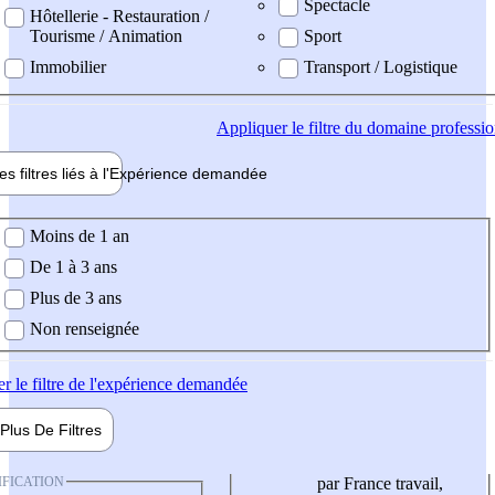
Spectacle
Hôtellerie - Restauration /
Tourisme / Animation
Sport
Immobilier
Transport / Logistique
Appliquer
le filtre du domaine professi
es filtres liés à l'
Expérience
demandée
ience demandée
Moins de 1 an
De 1 à 3 ans
Plus de 3 ans
Non renseignée
er
le filtre de l'expérience demandée
Plus De
Filtres
IFICATION
par France travail,