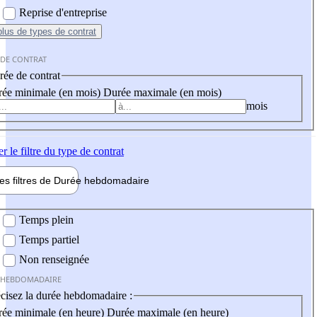
Reprise d'entreprise
plus
de types de contrat
 DE CONTRAT
ée de contrat
ée minimale (en mois)
Durée maximale (en mois)
mois
er
le filtre du type de contrat
les filtres de
Durée hebdo
madaire
 hebdomadaire
Temps plein
Temps partiel
Non renseignée
 HEBDOMADAIRE
cisez la durée hebdomadaire :
ée minimale (en heure)
Durée maximale (en heure)