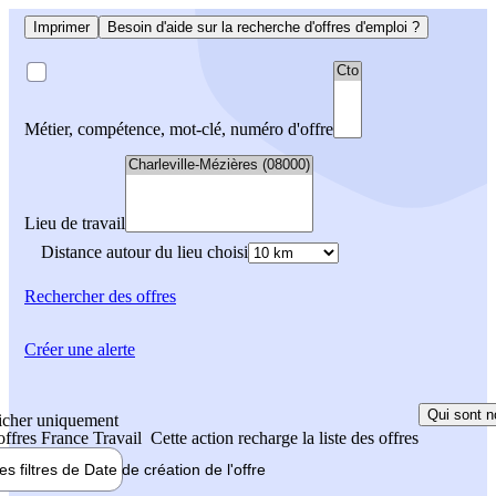
Imprimer
Besoin d'aide sur la recherche d'offres d'emploi ?
Métier, compétence, mot-clé, numéro d'offre
Lieu de travail
Distance autour du lieu choisi
Rechercher
des offres
Créer une alerte
Qui sont n
icher uniquement
 offres France Travail
Cette action recharge la liste des offres
les filtres de
Date de création
de l'offre