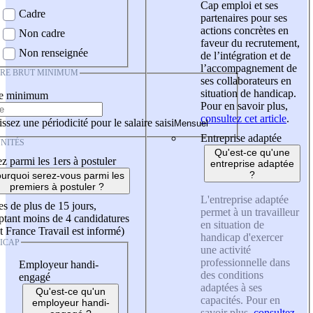
Cap emploi et ses
Cadre
partenaires pour ses
actions concrètes en
Non cadre
faveur du recrutement,
Non renseignée
de l’intégration et de
l’accompagnement de
IRE BRUT MINIMUM
ses collaborateurs en
situation de handicap.
re minimum
Pour en savoir plus,
consultez cet article
.
ssez une périodicité pour le salaire saisi
Entreprise adaptée
NITÉS
Qu'est-ce qu'une
z parmi les 1ers à postuler
entreprise adaptée
?
urquoi serez-vous parmi les
premiers à postuler ?
L'entreprise adaptée
es de plus de 15 jours,
permet à un travailleur
tant moins de 4 candidatures
en situation de
t France Travail est informé)
handicap d'exercer
ICAP
une activité
professionnelle dans
Employeur handi-
des conditions
engagé
adaptées à ses
Qu'est-ce qu'un
capacités. Pour en
employeur handi-
savoir plus,
consultez