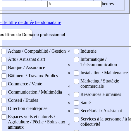
heures
er
le filtre de durée hebdomadaire
les filtres de
Domaine pro
fessionnel
ne professionel
Achats / Comptabilité / Gestion
Industrie
Arts / Artisanat d'art
Informatique /
Télécommunication
Banque / Assurance
Installation / Maintenance
Bâtiment / Travaux Publics
Marketing / Stratégie
Commerce / Vente
commerciale
Communication / Multimédia
Ressources Humaines
Conseil / Etudes
Santé
Direction d'entreprise
Secrétariat / Assistanat
Espaces verts et naturels /
Services à la personne / à l
Agriculture / Pêche / Soins aux
collectivité
animaux