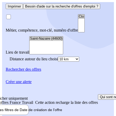
Imprimer
Besoin d'aide sur la recherche d'offres d'emploi ?
Métier, compétence, mot-clé, numéro d'offre
Lieu de travail
Distance autour du lieu choisi
Rechercher
des offres
Créer une alerte
Qui sont n
icher uniquement
 offres France Travail
Cette action recharge la liste des offres
les filtres de
Date de création
de l'offre