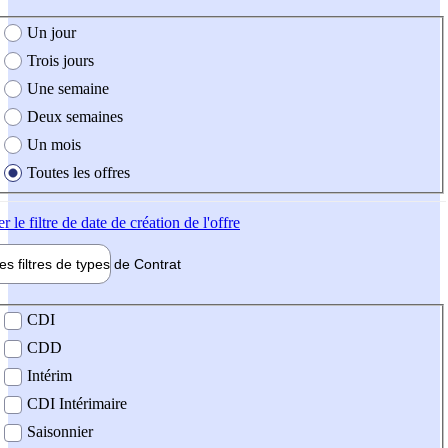
e création de l'offre
Un jour
Trois jours
Une semaine
Deux semaines
Un mois
Toutes les offres
er
le filtre de date de création de l'offre
les filtres de types de
Contrat
de contrat
CDI
CDD
Intérim
CDI Intérimaire
Saisonnier