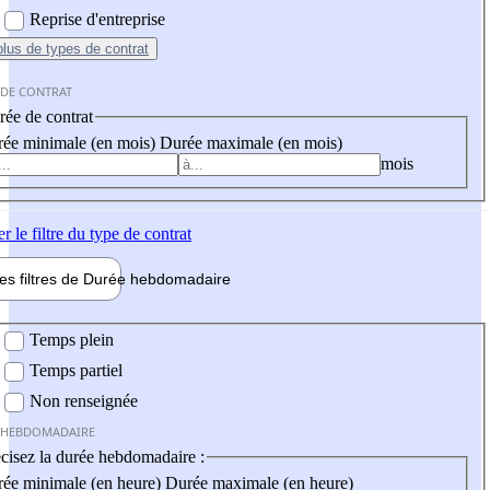
Reprise d'entreprise
plus
de types de contrat
 DE CONTRAT
ée de contrat
ée minimale (en mois)
Durée maximale (en mois)
mois
er
le filtre du type de contrat
les filtres de
Durée hebdo
madaire
 hebdomadaire
Temps plein
Temps partiel
Non renseignée
 HEBDOMADAIRE
cisez la durée hebdomadaire :
ée minimale (en heure)
Durée maximale (en heure)