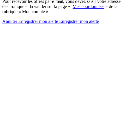
Pour recevoir les offres par e-mail, vous devez saisir votre adresse
électronique et la valider sur la page «
Mes coordonnées
» de la
rubrique « Mon compte »
Annuler
Enregistrer mon alerte
Enregistrer
mon alerte