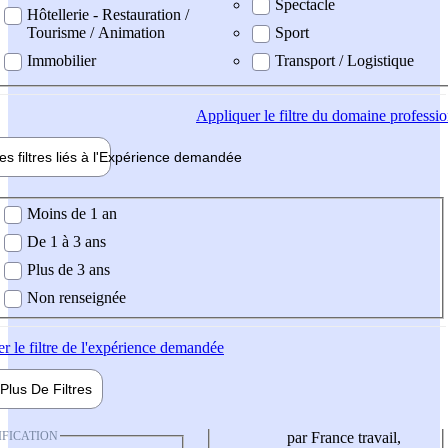
Spectacle
Hôtellerie - Restauration /
Tourisme / Animation
Sport
Immobilier
Transport / Logistique
Appliquer
le filtre du domaine professi
es filtres liés à l'
Expérience
demandée
ience demandée
Moins de 1 an
De 1 à 3 ans
Plus de 3 ans
Non renseignée
er
le filtre de l'expérience demandée
Plus De
Filtres
IFICATION
par France travail,