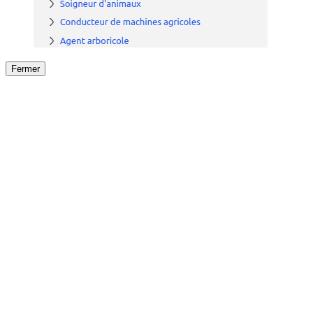
Fermer
Fermer
le détail de l'offre
/
Offre
sur
Offre précéden