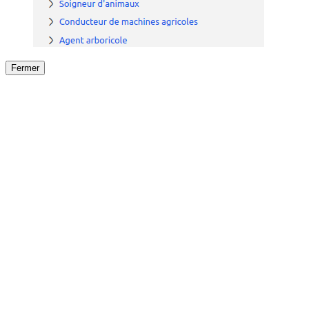
Fermer
Fermer
le détail de l'offre
/
Offre
sur
Offre précéden