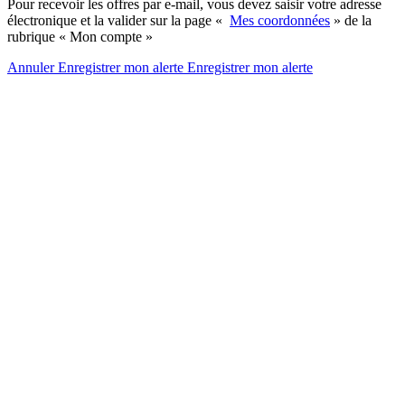
Pour recevoir les offres par e-mail, vous devez saisir votre adresse
électronique et la valider sur la page «
Mes coordonnées
» de la
rubrique « Mon compte »
Annuler
Enregistrer mon alerte
Enregistrer
mon alerte