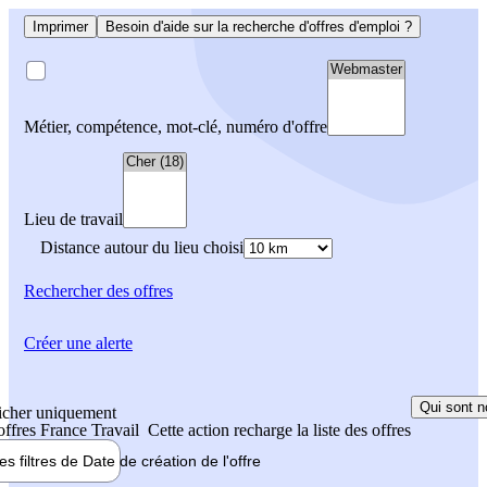
Imprimer
Besoin d'aide sur la recherche d'offres d'emploi ?
Métier, compétence, mot-clé, numéro d'offre
Lieu de travail
Distance autour du lieu choisi
Rechercher
des offres
Créer une alerte
Qui sont n
icher uniquement
 offres France Travail
Cette action recharge la liste des offres
les filtres de
Date de création
de l'offre