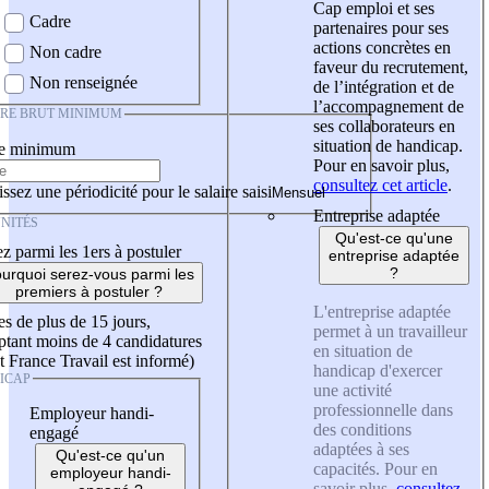
Cap emploi et ses
Cadre
partenaires pour ses
actions concrètes en
Non cadre
faveur du recrutement,
Non renseignée
de l’intégration et de
l’accompagnement de
IRE BRUT MINIMUM
ses collaborateurs en
situation de handicap.
re minimum
Pour en savoir plus,
consultez cet article
.
ssez une périodicité pour le salaire saisi
Entreprise adaptée
NITÉS
Qu'est-ce qu'une
z parmi les 1ers à postuler
entreprise adaptée
?
urquoi serez-vous parmi les
premiers à postuler ?
L'entreprise adaptée
es de plus de 15 jours,
permet à un travailleur
tant moins de 4 candidatures
en situation de
t France Travail est informé)
handicap d'exercer
ICAP
une activité
professionnelle dans
Employeur handi-
des conditions
engagé
adaptées à ses
Qu'est-ce qu'un
capacités. Pour en
employeur handi-
savoir plus,
consultez