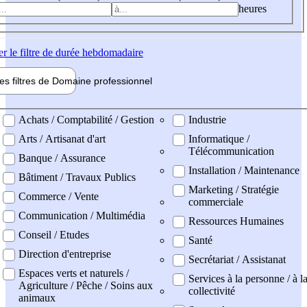
heures
er
le filtre de durée hebdomadaire
les filtres de
Domaine pro
fessionnel
ne professionel
Achats / Comptabilité / Gestion
Industrie
Arts / Artisanat d'art
Informatique /
Télécommunication
Banque / Assurance
Installation / Maintenance
Bâtiment / Travaux Publics
Marketing / Stratégie
Commerce / Vente
commerciale
Communication / Multimédia
Ressources Humaines
Conseil / Etudes
Santé
Direction d'entreprise
Secrétariat / Assistanat
Espaces verts et naturels /
Services à la personne / à l
Agriculture / Pêche / Soins aux
collectivité
animaux