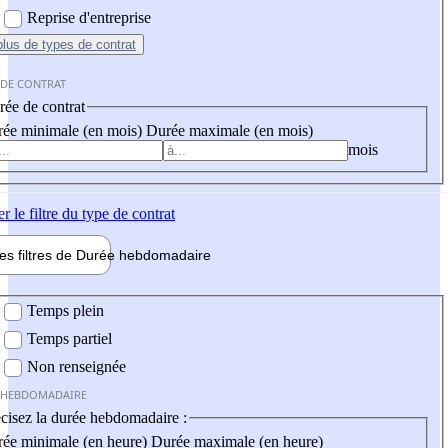
Reprise d'entreprise
plus
de types de contrat
 DE CONTRAT
ée de contrat
ée minimale (en mois)
Durée maximale (en mois)
mois
er
le filtre du type de contrat
les filtres de
Durée hebdo
madaire
 hebdomadaire
Temps plein
Temps partiel
Non renseignée
 HEBDOMADAIRE
cisez la durée hebdomadaire :
ée minimale (en heure)
Durée maximale (en heure)