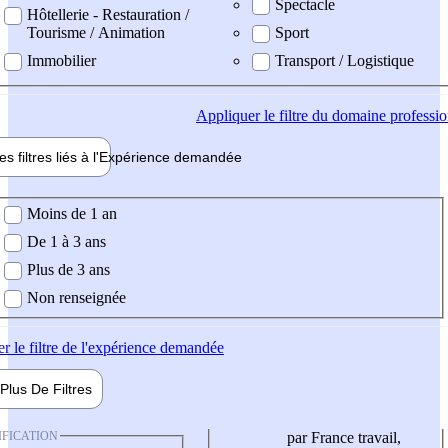
Spectacle
Hôtellerie - Restauration /
Tourisme / Animation
Sport
Immobilier
Transport / Logistique
Appliquer
le filtre du domaine professi
es filtres liés à l'
Expérience
demandée
ience demandée
Moins de 1 an
De 1 à 3 ans
Plus de 3 ans
Non renseignée
er
le filtre de l'expérience demandée
Plus De
Filtres
IFICATION
par France travail,