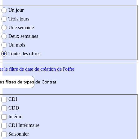
e création de l'offre
Un jour
Trois jours
Une semaine
Deux semaines
Un mois
Toutes les offres
er
le filtre de date de création de l'offre
les filtres de types de
Contrat
de contrat
CDI
CDD
Intérim
CDI Intérimaire
Saisonnier