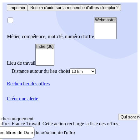
Imprimer
Besoin d'aide sur la recherche d'offres d'emploi ?
Métier, compétence, mot-clé, numéro d'offre
Lieu de travail
Distance autour du lieu choisi
Rechercher
des offres
Créer une alerte
Qui sont n
icher uniquement
 offres France Travail
Cette action recharge la liste des offres
les filtres de
Date de création
de l'offre