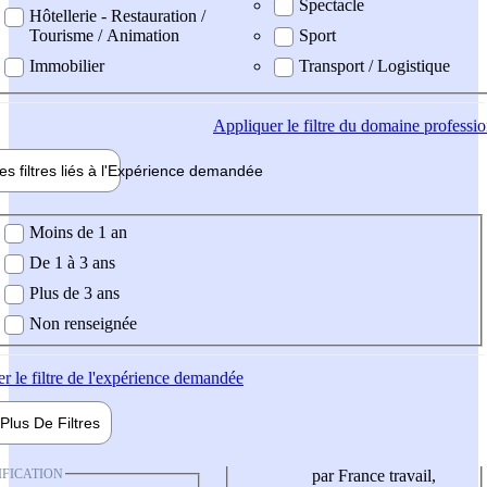
Spectacle
Hôtellerie - Restauration /
Tourisme / Animation
Sport
Immobilier
Transport / Logistique
Appliquer
le filtre du domaine professi
es filtres liés à l'
Expérience
demandée
ience demandée
Moins de 1 an
De 1 à 3 ans
Plus de 3 ans
Non renseignée
er
le filtre de l'expérience demandée
Plus De
Filtres
IFICATION
par France travail,