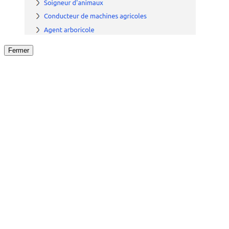
Fermer
Fermer
le détail de l'offre
/
Offre
sur
Offre précéden