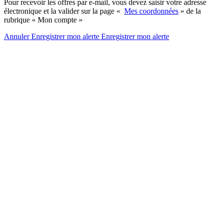
Pour recevoir les offres par e-mail, vous devez saisir votre adresse
électronique et la valider sur la page «
Mes coordonnées
» de la
rubrique « Mon compte »
Annuler
Enregistrer mon alerte
Enregistrer
mon alerte