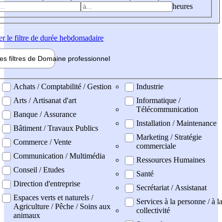
heures
er
le filtre de durée hebdomadaire
les filtres de
Domaine pro
fessionnel
ne professionel
Achats / Comptabilité / Gestion
Industrie
Arts / Artisanat d'art
Informatique /
Télécommunication
Banque / Assurance
Installation / Maintenance
Bâtiment / Travaux Publics
Marketing / Stratégie
Commerce / Vente
commerciale
Communication / Multimédia
Ressources Humaines
Conseil / Etudes
Santé
Direction d'entreprise
Secrétariat / Assistanat
Espaces verts et naturels /
Services à la personne / à l
Agriculture / Pêche / Soins aux
collectivité
animaux