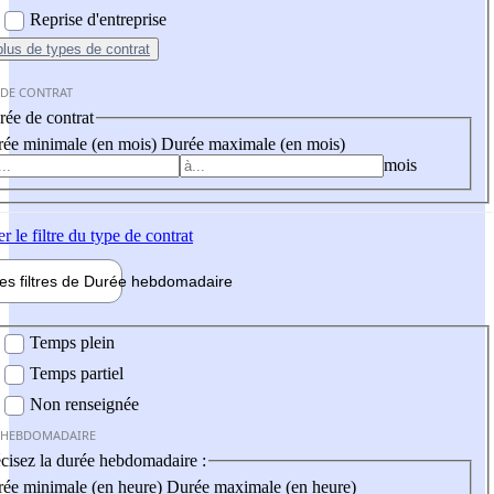
Reprise d'entreprise
plus
de types de contrat
 DE CONTRAT
ée de contrat
ée minimale (en mois)
Durée maximale (en mois)
mois
er
le filtre du type de contrat
les filtres de
Durée hebdo
madaire
 hebdomadaire
Temps plein
Temps partiel
Non renseignée
 HEBDOMADAIRE
cisez la durée hebdomadaire :
ée minimale (en heure)
Durée maximale (en heure)