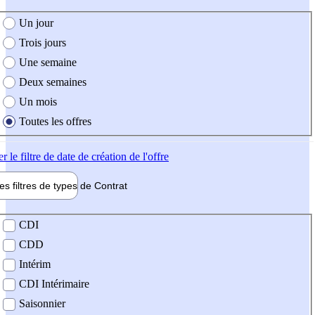
e création de l'offre
Un jour
Trois jours
Une semaine
Deux semaines
Un mois
Toutes les offres
er
le filtre de date de création de l'offre
les filtres de types de
Contrat
de contrat
CDI
CDD
Intérim
CDI Intérimaire
Saisonnier