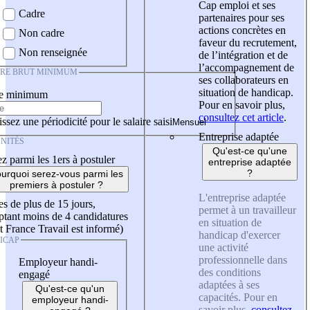
Cap emploi et ses
Cadre
partenaires pour ses
actions concrètes en
Non cadre
faveur du recrutement,
Non renseignée
de l’intégration et de
l’accompagnement de
IRE BRUT MINIMUM
ses collaborateurs en
situation de handicap.
re minimum
Pour en savoir plus,
consultez cet article
.
ssez une périodicité pour le salaire saisi
Entreprise adaptée
NITÉS
Qu'est-ce qu'une
z parmi les 1ers à postuler
entreprise adaptée
?
urquoi serez-vous parmi les
premiers à postuler ?
L'entreprise adaptée
es de plus de 15 jours,
permet à un travailleur
tant moins de 4 candidatures
en situation de
t France Travail est informé)
handicap d'exercer
ICAP
une activité
professionnelle dans
Employeur handi-
des conditions
engagé
adaptées à ses
Qu'est-ce qu'un
capacités. Pour en
employeur handi-
savoir plus,
consultez