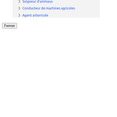
Fermer
Fermer
le détail de l'offre
/
Offre
sur
Offre précéden