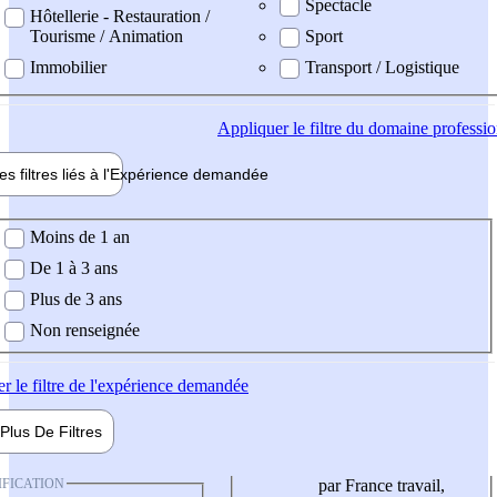
Spectacle
Hôtellerie - Restauration /
Tourisme / Animation
Sport
Immobilier
Transport / Logistique
Appliquer
le filtre du domaine professi
es filtres liés à l'
Expérience
demandée
ience demandée
Moins de 1 an
De 1 à 3 ans
Plus de 3 ans
Non renseignée
er
le filtre de l'expérience demandée
Plus De
Filtres
IFICATION
par France travail,