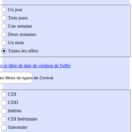
e création de l'offre
Un jour
Trois jours
Une semaine
Deux semaines
Un mois
Toutes les offres
er
le filtre de date de création de l'offre
les filtres de types de
Contrat
de contrat
CDI
CDD
Intérim
CDI Intérimaire
Saisonnier