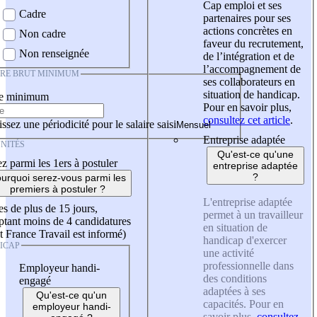
Cap emploi et ses
Cadre
partenaires pour ses
actions concrètes en
Non cadre
faveur du recrutement,
Non renseignée
de l’intégration et de
l’accompagnement de
IRE BRUT MINIMUM
ses collaborateurs en
situation de handicap.
re minimum
Pour en savoir plus,
consultez cet article
.
ssez une périodicité pour le salaire saisi
Entreprise adaptée
NITÉS
Qu'est-ce qu'une
z parmi les 1ers à postuler
entreprise adaptée
?
urquoi serez-vous parmi les
premiers à postuler ?
L'entreprise adaptée
es de plus de 15 jours,
permet à un travailleur
tant moins de 4 candidatures
en situation de
t France Travail est informé)
handicap d'exercer
ICAP
une activité
professionnelle dans
Employeur handi-
des conditions
engagé
adaptées à ses
Qu'est-ce qu'un
capacités. Pour en
employeur handi-
savoir plus,
consultez