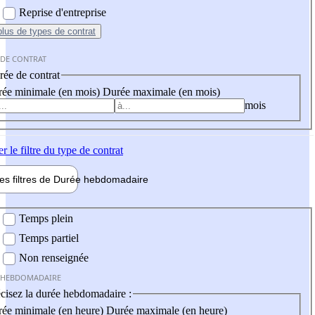
Reprise d'entreprise
plus
de types de contrat
 DE CONTRAT
ée de contrat
ée minimale (en mois)
Durée maximale (en mois)
mois
er
le filtre du type de contrat
les filtres de
Durée hebdo
madaire
 hebdomadaire
Temps plein
Temps partiel
Non renseignée
 HEBDOMADAIRE
cisez la durée hebdomadaire :
ée minimale (en heure)
Durée maximale (en heure)