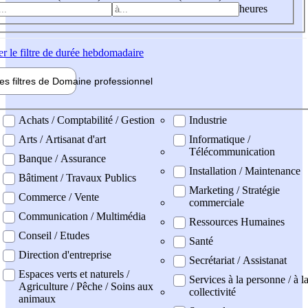
heures
er
le filtre de durée hebdomadaire
les filtres de
Domaine pro
fessionnel
ne professionel
Achats / Comptabilité / Gestion
Industrie
Arts / Artisanat d'art
Informatique /
Télécommunication
Banque / Assurance
Installation / Maintenance
Bâtiment / Travaux Publics
Marketing / Stratégie
Commerce / Vente
commerciale
Communication / Multimédia
Ressources Humaines
Conseil / Etudes
Santé
Direction d'entreprise
Secrétariat / Assistanat
Espaces verts et naturels /
Services à la personne / à l
Agriculture / Pêche / Soins aux
collectivité
animaux