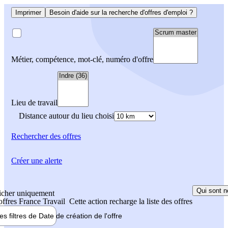
Imprimer
Besoin d'aide sur la recherche d'offres d'emploi ?
Métier, compétence, mot-clé, numéro d'offre
Lieu de travail
Distance autour du lieu choisi
Rechercher
des offres
Créer une alerte
Qui sont n
icher uniquement
 offres France Travail
Cette action recharge la liste des offres
les filtres de
Date de création
de l'offre