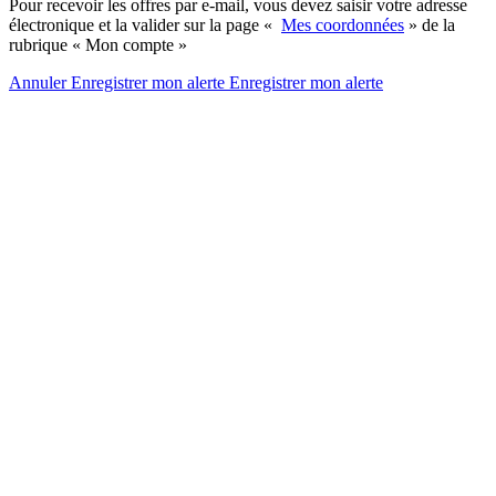
Pour recevoir les offres par e-mail, vous devez saisir votre adresse
électronique et la valider sur la page «
Mes coordonnées
» de la
rubrique « Mon compte »
Annuler
Enregistrer mon alerte
Enregistrer
mon alerte