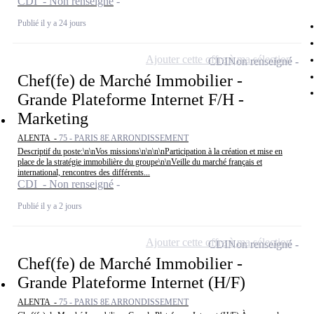
CDI - Non renseigné
Publié il y a 24 jours
Ajouter cette offre à ma sélection
CDI
Non renseigné
Chef(fe) de Marché Immobilier -
Grande Plateforme Internet F/H -
Marketing
ALENTA -
75 - PARIS 8E ARRONDISSEMENT
Descriptif du poste:\n\nVos missions\n\n\n\nParticipation à la création et mise en
place de la stratégie immobilière du groupe\n\nVeille du marché français et
international, rencontres des différents...
CDI - Non renseigné
Publié il y a 2 jours
Ajouter cette offre à ma sélection
CDI
Non renseigné
Chef(fe) de Marché Immobilier -
Grande Plateforme Internet (H/F)
ALENTA -
75 - PARIS 8E ARRONDISSEMENT