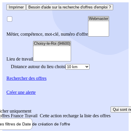
Imprimer
Besoin d'aide sur la recherche d'offres d'emploi ?
Métier, compétence, mot-clé, numéro d'offre
Lieu de travail
Distance autour du lieu choisi
Rechercher
des offres
Créer une alerte
Qui sont n
icher uniquement
 offres France Travail
Cette action recharge la liste des offres
les filtres de
Date de création
de l'offre