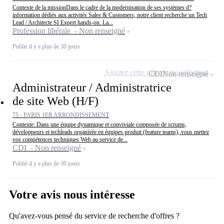
Contexte de la missionDans le cadre de la modernisation de ses systèmes d?
information dédiés aux activités Sales & Customers, notre client recherche un Tech
Lead / Architecte SI Expert hands-on. La...
Profession libérale - Non renseigné
Publié il y a plus de 30 jours
Ajouter cette offre à ma sélection
CDI
Non renseigné
Administrateur / Administratrice
de site Web (H/F)
75 - PARIS 1ER ARRONDISSEMENT
Contexte: Dans une équipe dynamique et conviviale composée de scrums,
développeurs et techleads organisée en équipes produit (feature teams), vous mettez
vos compétences techniques Web au service de...
CDI - Non renseigné
Publié il y a plus de 30 jours
Votre avis nous intéresse
Qu'avez-vous pensé du service de recherche d'offres ?