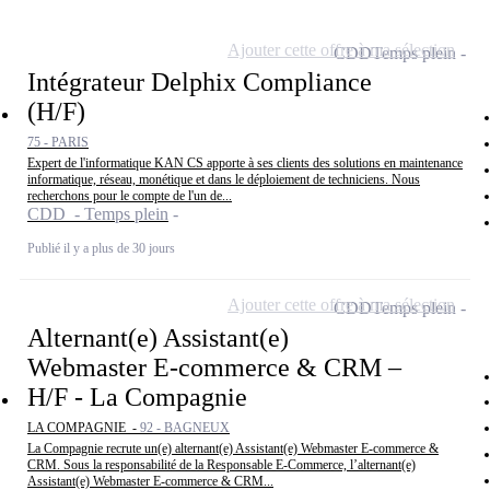
Ajouter cette offre à ma sélection
CDD
Temps plein
Intégrateur Delphix Compliance
(H/F)
75 - PARIS
Expert de l'informatique KAN CS apporte à ses clients des solutions en maintenance
informatique, réseau, monétique et dans le déploiement de techniciens. Nous
recherchons pour le compte de l'un de...
CDD - Temps plein
Publié il y a plus de 30 jours
Ajouter cette offre à ma sélection
CDD
Temps plein
Alternant(e) Assistant(e)
Webmaster E-commerce & CRM –
H/F - La Compagnie
LA COMPAGNIE -
92 - BAGNEUX
La Compagnie recrute un(e) alternant(e) Assistant(e) Webmaster E-commerce &
CRM. Sous la responsabilité de la Responsable E-Commerce, l’alternant(e)
Assistant(e) Webmaster E-commerce & CRM...