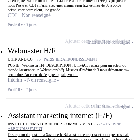
Chef(fe) de Marché Immobilier - Grande Plateforme Internet (H/F) À propos de
nous Poste en CDI à Paris, avec une rémunération fixe estimée de 50 à 65K€ +
prime, chez notre client, une grande...
CDI - Non renseigné
Publié il y a 3 jours
Ajouter cette offre à ma sélection
Intérim
Non renseigné
Webmaster H/F
UNIK AND CO -
75 - PARIS 1ER ARRONDISSEMENT
POSTE : Webmaster H/F DESCRIPTION : Unik&Co recrute pour un acteur du
monde l'assurance un Webmaster (h/f). Mission d'intérim de 3 mois démarrant mi-
septembre. Au coeur de l'équipe digitale, vous...
Intérim - Non renseigné
Publié il y a 7 jours
Ajouter cette offre à ma sélection
CDD
Non renseigné
Assistant marketing internet (H/F)
INSTITUT FORMAT CARRIERES COMMUN VENTE -
75 - PARIS 9E
ARRONDISSEMENT
Description du poste : La Savonnerie Baba est une entreprise et boutique artisanale
parisienne spécialisée dans la fabrication de savons saponifiés à froid. La fabrication