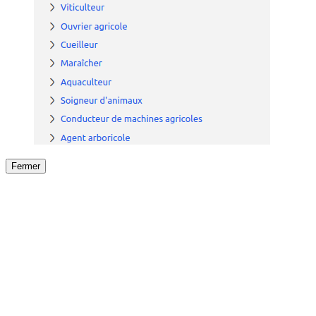
Fermer
Fermer
le détail de l'offre
/
Offre
sur
Offre précéden