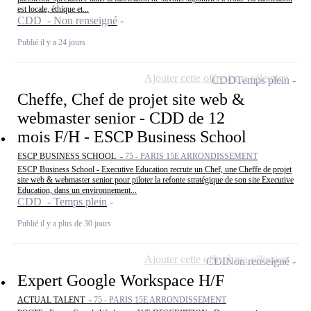
est locale, éthique et...
CDD - Non renseigné
Publié il y a 24 jours
Ajouter cette offre à ma sélection
CDD
Temps plein
Cheffe, Chef de projet site web &
webmaster senior - CDD de 12
mois F/H - ESCP Business School
ESCP BUSINESS SCHOOL -
75 - PARIS 15E ARRONDISSEMENT
ESCP Business School - Executive Education recrute un Chef, une Cheffe de projet
site web & webmaster senior pour piloter la refonte stratégique de son site Executive
Education, dans un environnement...
CDD - Temps plein
Publié il y a plus de 30 jours
Ajouter cette offre à ma sélection
CDI
Non renseigné
Expert Google Workspace H/F
ACTUAL TALENT -
75 - PARIS 15E ARRONDISSEMENT