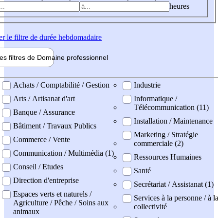
heures
er
le filtre de durée hebdomadaire
les filtres de
Domaine pro
fessionnel
ne professionel
Achats / Comptabilité / Gestion
Industrie
Arts / Artisanat d'art
Informatique /
Télécommunication (11)
Banque / Assurance
Installation / Maintenance
Bâtiment / Travaux Publics
Marketing / Stratégie
Commerce / Vente
commerciale (2)
Communication / Multimédia (1)
Ressources Humaines
Conseil / Etudes
Santé
Direction d'entreprise
Secrétariat / Assistanat (1)
Espaces verts et naturels /
Services à la personne / à l
Agriculture / Pêche / Soins aux
collectivité
animaux