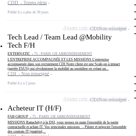
CDD - Temps plein
Publié il y a plus de 30 jours
Ajouter cette offre à ma sélection
CDI
Non renseigné
Tech Lead / Team Lead @Mobility
Tech F/H
EXTERNATIC -
75 - PARIS 12E ARRONDISSEMENT
L'ENTREPRISE ACCOMPAGNÉE ET LES MISSIONS L'entreprise
accompagnée dans son recrutement CDI Notre client est une Scale-up à impact
(agréée ESUS) qui révolutionne la mobilité au quotidien en créant un...
CDI - Non renseigné
Publié il y a 2 jours
Ajouter cette offre à ma sélection
CDI
Non renseigné
Acheteur IT (H/F)
FAB GROUP -
75 - PARIS 13E ARRONDISSEMENT
MISSIONS Rattaché(e) à la DSI, vous prenez en main l'ensemble de la partie
contractuelle et achats IT. Vos principales missions : - Piloter et négocier l'ensemble
des contrats IT (matériel,...