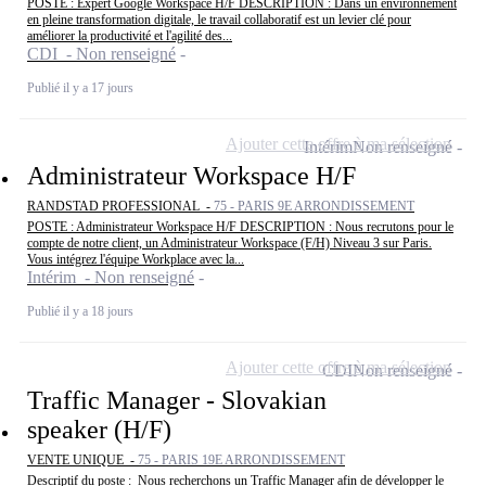
POSTE : Expert Google Workspace H/F DESCRIPTION : Dans un environnement
en pleine transformation digitale, le travail collaboratif est un levier clé pour
améliorer la productivité et l'agilité des...
CDI - Non renseigné
Publié il y a 17 jours
Ajouter cette offre à ma sélection
Intérim
Non renseigné
Administrateur Workspace H/F
RANDSTAD PROFESSIONAL -
75 - PARIS 9E ARRONDISSEMENT
POSTE : Administrateur Workspace H/F DESCRIPTION : Nous recrutons pour le
compte de notre client, un Administrateur Workspace (F/H) Niveau 3 sur Paris.
Vous intégrez l'équipe Workplace avec la...
Intérim - Non renseigné
Publié il y a 18 jours
Ajouter cette offre à ma sélection
CDI
Non renseigné
Traffic Manager - Slovakian
speaker (H/F)
VENTE UNIQUE -
75 - PARIS 19E ARRONDISSEMENT
Descriptif du poste : Nous recherchons un Traffic Manager afin de développer le