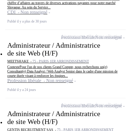
chiffre d’affaires au travers de diverses activations payantes pour notre marché
Slovaque. Au sein du Service...
CDI - Non renseigné
Publié il y a plus de 30 jours
Ajouter cette offre à ma sélection
Profession libérale
Non renseigné
Administrateur / Administratrice
de site Web (H/F)
MEETSHAKE -
75 - PARIS 1ER ARRONDISSEMENT
ContextePour l'un de nos clients Grand Compte, nous recherchons un(e)
Consultant(e) Data Analyst / Web Analyst Senior dans le cadre d'une mission de
courte durée visant à renforcer les équipes...
Profession libérale - Non renseigné
Publié il y a 24 jours
Ajouter cette offre à ma sélection
Profession libérale
Non renseigné
Administrateur / Administratrice
de site Web (H/F)
GENTIS RECRUITMENT SAS -
75 - PARIS 1ER ARRONDISSEMENT