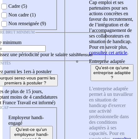
Cap emploi et ses
Cadre (5)
partenaires pour ses
actions concrètes en
Non cadre (1)
faveur du recrutement,
Non renseignée (9)
de l’intégration et de
l’accompagnement de
IRE BRUT MINIMUM
ses collaborateurs en
situation de handicap.
re minimum
Pour en savoir plus,
consultez cet article
.
ssez une périodicité pour le salaire saisi
Entreprise adaptée
NITÉS
Qu'est-ce qu'une
z parmi les 1ers à postuler
entreprise adaptée
?
urquoi serez-vous parmi les
premiers à postuler ?
L'entreprise adaptée
es de plus de 15 jours,
permet à un travailleur
tant moins de 4 candidatures
en situation de
t France Travail est informé)
handicap d'exercer
ICAP
une activité
professionnelle dans
Employeur handi-
des conditions
engagé
adaptées à ses
Qu'est-ce qu'un
capacités. Pour en
employeur handi-
savoir plus,
consultez