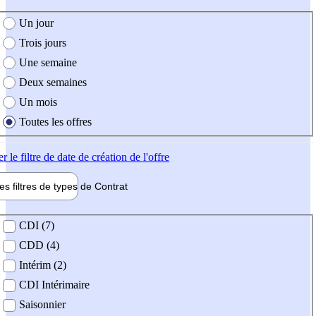
e création de l'offre
Un jour
Trois jours
Une semaine
Deux semaines
Un mois
Toutes les offres
er
le filtre de date de création de l'offre
les filtres de types de
Contrat
de contrat
CDI (7)
CDD (4)
Intérim (2)
CDI Intérimaire
Saisonnier