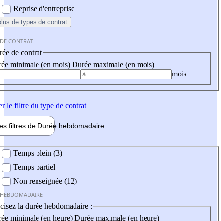
Reprise d'entreprise
plus
de types de contrat
 DE CONTRAT
ée de contrat
ée minimale (en mois)
Durée maximale (en mois)
mois
er
le filtre du type de contrat
les filtres de
Durée hebdo
madaire
 hebdomadaire
Temps plein (3)
Temps partiel
Non renseignée (12)
 HEBDOMADAIRE
cisez la durée hebdomadaire :
ée minimale (en heure)
Durée maximale (en heure)