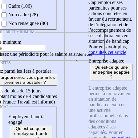
Cap emploi et ses
Cadre (106)
partenaires pour ses
actions concrètes en
Non cadre (28)
faveur du recrutement,
Non renseignée (86)
de l’intégration et de
l’accompagnement de
IRE BRUT MINIMUM
ses collaborateurs en
situation de handicap.
re minimum
Pour en savoir plus,
consultez cet article
.
ssez une périodicité pour le salaire saisi
Entreprise adaptée
NITÉS
Qu'est-ce qu'une
z parmi les 1ers à postuler
entreprise adaptée
?
urquoi serez-vous parmi les
premiers à postuler ?
L'entreprise adaptée
es de plus de 15 jours,
permet à un travailleur
tant moins de 4 candidatures
en situation de
t France Travail est informé)
handicap d'exercer
ICAP
une activité
professionnelle dans
Employeur handi-
des conditions
engagé
adaptées à ses
Qu'est-ce qu'un
capacités. Pour en
employeur handi-
savoir plus,
consultez