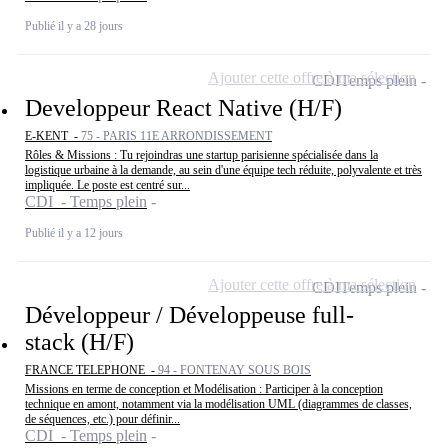
Publié il y a 28 jours
Ajouter cette offre à ma sélection
CDI
Temps plein
Developpeur React Native (H/F)
E-KENT -
75 - PARIS 11E ARRONDISSEMENT
Rôles & Missions : Tu rejoindras une startup parisienne spécialisée dans la
logistique urbaine à la demande, au sein d'une équipe tech réduite, polyvalente et très
impliquée. Le poste est centré sur...
CDI - Temps plein
Publié il y a 12 jours
Ajouter cette offre à ma sélection
CDI
Temps plein
Développeur / Développeuse full-
stack (H/F)
FRANCE TELEPHONE -
94 - FONTENAY SOUS BOIS
Missions en terme de conception et Modélisation : Participer à la conception
technique en amont, notamment via la modélisation UML (diagrammes de classes,
de séquences, etc.) pour définir...
CDI - Temps plein