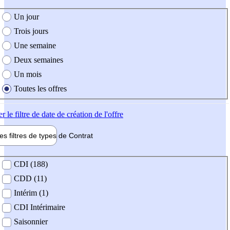
e création de l'offre
Un jour
Trois jours
Une semaine
Deux semaines
Un mois
Toutes les offres
er
le filtre de date de création de l'offre
les filtres de types de
Contrat
de contrat
CDI (188)
CDD (11)
Intérim (1)
CDI Intérimaire
Saisonnier