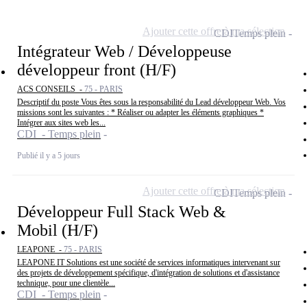
Ajouter cette offre à ma sélection
CDI
Temps plein
Intégrateur Web / Développeuse
développeur front (H/F)
ACS CONSEILS -
75 - PARIS
Descriptif du poste Vous êtes sous la responsabilité du Lead développeur Web. Vos
missions sont les suivantes : * Réaliser ou adapter les éléments graphiques *
Intégrer aux sites web les...
CDI - Temps plein
Publié il y a 5 jours
Ajouter cette offre à ma sélection
CDI
Temps plein
Développeur Full Stack Web &
Mobil (H/F)
LEAPONE -
75 - PARIS
LEAPONE IT Solutions est une société de services informatiques intervenant sur
des projets de développement spécifique, d'intégration de solutions et d'assistance
technique, pour une clientèle...
CDI - Temps plein