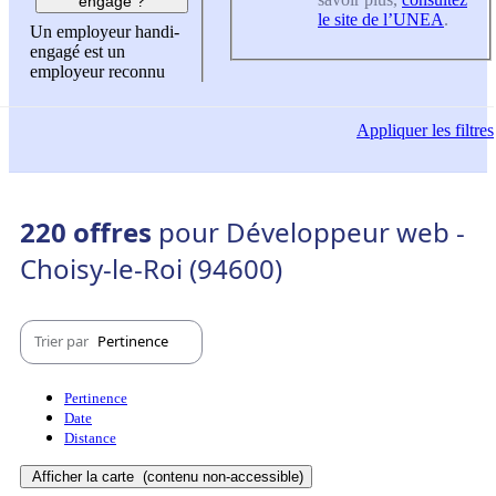
engagé ?
le site de l’UNEA
.
Un employeur handi-
engagé est un
employeur reconnu
Appliquer
les filtres
220 offres
pour Développeur web -
Choisy-le-Roi (94600)
Trier par
Pertinence
Pertinence
Date
Distance
Afficher la carte
(contenu non-accessible)