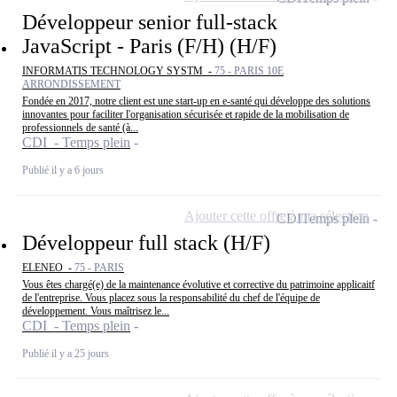
Développeur senior full-stack
JavaScript - Paris (F/H) (H/F)
INFORMATIS TECHNOLOGY SYSTM -
75 - PARIS 10E
ARRONDISSEMENT
Fondée en 2017, notre client est une start-up en e-santé qui développe des solutions
innovantes pour faciliter l'organisation sécurisée et rapide de la mobilisation de
professionnels de santé (à...
CDI - Temps plein
Publié il y a 6 jours
Ajouter cette offre à ma sélection
CDI
Temps plein
Développeur full stack (H/F)
ELENEO -
75 - PARIS
Vous êtes chargé(e) de la maintenance évolutive et corrective du patrimoine applicaitf
de l'entreprise. Vous placez sous la responsabilité du chef de l'équipe de
développement. Vous maîtrisez le...
CDI - Temps plein
Publié il y a 25 jours