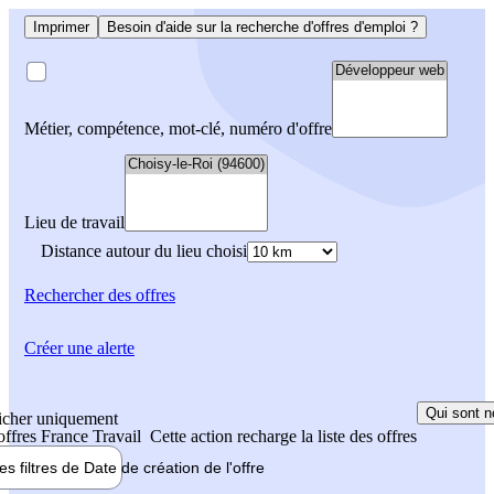
Imprimer
Besoin d'aide sur la recherche d'offres d'emploi ?
Métier, compétence, mot-clé, numéro d'offre
Lieu de travail
Distance autour du lieu choisi
Rechercher
des offres
Créer une alerte
Qui sont n
icher uniquement
 offres France Travail
Cette action recharge la liste des offres
les filtres de
Date de création
de l'offre