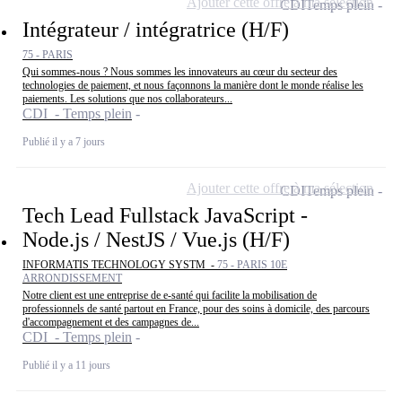
Ajouter cette offre à ma sélection
CDI
Temps plein
Intégrateur / intégratrice (H/F)
75 - PARIS
Qui sommes-nous ? Nous sommes les innovateurs au cœur du secteur des
technologies de paiement, et nous façonnons la manière dont le monde réalise les
paiements. Les solutions que nos collaborateurs...
CDI - Temps plein
Publié il y a 7 jours
Ajouter cette offre à ma sélection
CDI
Temps plein
Tech Lead Fullstack JavaScript -
Node.js / NestJS / Vue.js (H/F)
INFORMATIS TECHNOLOGY SYSTM -
75 - PARIS 10E
ARRONDISSEMENT
Notre client est une entreprise de e-santé qui facilite la mobilisation de
professionnels de santé partout en France, pour des soins à domicile, des parcours
d'accompagnement et des campagnes de...
CDI - Temps plein
Publié il y a 11 jours