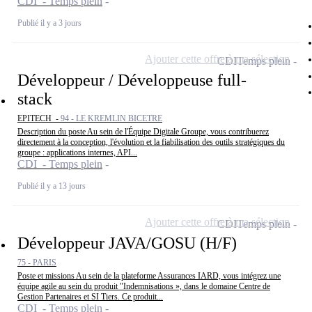
CDI - Temps plein
Publié il y a 3 jours
Ajouter cette offre à ma sélection
CDI
Temps plein
Développeur / Développeuse full-
stack
EPITECH -
94 - LE KREMLIN BICETRE
Description du poste Au sein de l'Équipe Digitale Groupe, vous contribuerez
directement à la conception, l'évolution et la fiabilisation des outils stratégiques du
groupe : applications internes, API...
CDI - Temps plein
Publié il y a 13 jours
Ajouter cette offre à ma sélection
CDI
Temps plein
Développeur JAVA/GOSU (H/F)
75 - PARIS
Poste et missions Au sein de la plateforme Assurances IARD, vous intégrez une
équipe agile au sein du produit "Indemnisations », dans le domaine Centre de
Gestion Partenaires et SI Tiers. Ce produit...
CDI - Temps plein