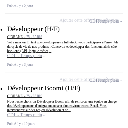
Publié il y a 5 jours
Ajouter cette offre à ma sélection
CDI
Temps plein
Développeur (H/F)
CIORANE -
75 - PARIS
Votre mission En tant que développeur-se full-stack, vous participerez à l'ensemble
du cycle de vie de nos produits : Concevoir et développer des fonctionnalités côté
back-end (API, logique métier,...
CDI - Temps plein
Publié il y a 3 jours
Ajouter cette offre à ma sélection
CDI
Temps plein
Développeur Boomi (H/F)
CIORANE -
75 - PARIS
Nous recherchons un Développeur Boomi afin de renforcer une équipe en charge
des développements d'intégration au sein d'un environnement Retail. Vous
interviendrez sur des projets d'évolution et de...
CDI - Temps plein
Publié il y a 10 jours