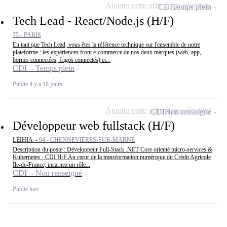
Ajouter cette offre à ma sélection
CDI
Temps plein
Tech Lead - React/Node.js (H/F)
75 - PARIS
En tant que Tech Lead, vous êtes la référence technique sur l'ensemble de notre
plateforme : les expériences front e-commerce de nos deux marques (web, app,
bornes connectées, frigos connectés) et...
CDI - Temps plein
Publié il y a 18 jours
Ajouter cette offre à ma sélection
CDI
Non renseigné
Développeur web fullstack (H/F)
LEIHIA -
94 - CHENNEVIÈRES-SUR-MARNE
Description du poste : Développeur Full-Stack .NET Core orienté micro-services &
Kubernetes - CDI H/F Au cœur de la transformation numérique du Crédit Agricole
Île-de-France, incarnez un rôle...
CDI - Non renseigné
Publié hier