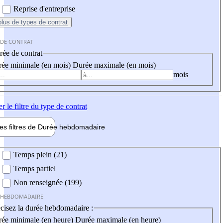
Reprise d'entreprise
plus
de types de contrat
 DE CONTRAT
ée de contrat
ée minimale (en mois)
Durée maximale (en mois)
mois
er
le filtre du type de contrat
les filtres de
Durée hebdo
madaire
 hebdomadaire
Temps plein (21)
Temps partiel
Non renseignée (199)
 HEBDOMADAIRE
cisez la durée hebdomadaire :
ée minimale (en heure)
Durée maximale (en heure)