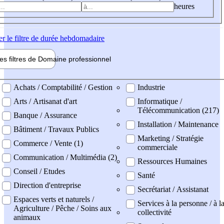
heures
er
le filtre de durée hebdomadaire
les filtres de
Domaine pro
fessionnel
ne professionel
Achats / Comptabilité / Gestion
Industrie
Arts / Artisanat d'art
Informatique /
Télécommunication (217)
Banque / Assurance
Installation / Maintenance
Bâtiment / Travaux Publics
Marketing / Stratégie
Commerce / Vente (1)
commerciale
Communication / Multimédia (2)
Ressources Humaines
Conseil / Etudes
Santé
Direction d'entreprise
Secrétariat / Assistanat
Espaces verts et naturels /
Services à la personne / à l
Agriculture / Pêche / Soins aux
collectivité
animaux