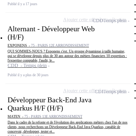
Publié il y a 17 jours
Ajouter cette offre à ma sélection
CDD
Temps plein
Alternant - Développeur Web
(H/F)
EXPONENS -
75 - PARIS 12E ARRONDISSEMENT
QUI SOMMES-NOUS ? Exponens c'est. Un groupe dynamique à taille humaine,
qui se développe depuis plus de 30 ans autour des métiers financiers 10 expertises :
l'expertise comptable, l'audit, le...
CDD - Temps plein
Publié il y a plus de 30 jours
Ajouter cette offre à ma sélection
CDI
Temps plein
Développeur Back-End Java
Quarkus H/F (H/F)
MATEN -
75 - PARIS 13E ARRONDISSEMENT
Dans le cadre de la refonte et de l'évolution des applications métiers chez l'un de nos
clients, nous recherchons un Développeur Back-End Java Quarkus, capable de
concevoir, développer, tester et...