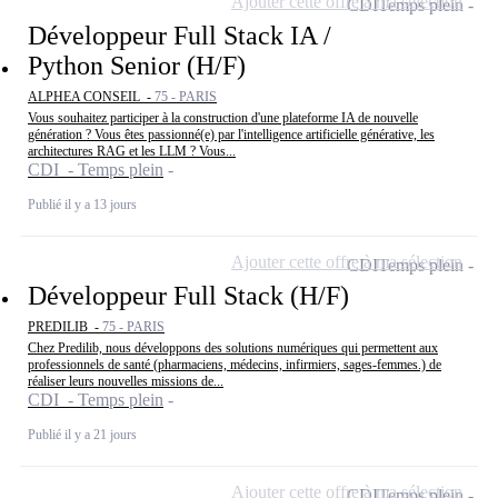
Ajouter cette offre à ma sélection
CDI
Temps plein
Développeur Full Stack IA /
Python Senior (H/F)
ALPHEA CONSEIL -
75 - PARIS
Vous souhaitez participer à la construction d'une plateforme IA de nouvelle
génération ? Vous êtes passionné(e) par l'intelligence artificielle générative, les
architectures RAG et les LLM ? Vous...
CDI - Temps plein
Publié il y a 13 jours
Ajouter cette offre à ma sélection
CDI
Temps plein
Développeur Full Stack (H/F)
PREDILIB -
75 - PARIS
Chez Predilib, nous développons des solutions numériques qui permettent aux
professionnels de santé (pharmaciens, médecins, infirmiers, sages-femmes.) de
réaliser leurs nouvelles missions de...
CDI - Temps plein
Publié il y a 21 jours
Ajouter cette offre à ma sélection
CDI
Temps plein