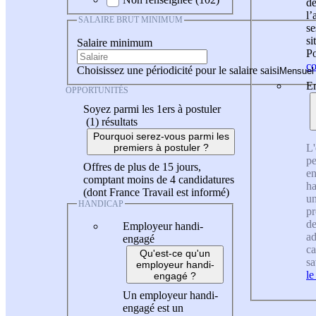
de
l
SALAIRE BRUT MINIMUM
se
si
Salaire minimum
Po
co
Choisissez une périodicité pour le salaire saisi
En
OPPORTUNITÉS
Soyez parmi les 1ers à postuler
(1)
résultats
Pourquoi serez-vous parmi les
L'
premiers à postuler ?
pe
Offres de plus de 15 jours,
en
comptant moins de 4 candidatures
ha
(dont France Travail est informé)
un
HANDICAP
pr
de
Employeur handi-
ad
engagé
ca
Qu'est-ce qu'un
sa
employeur handi-
le
engagé ?
Un employeur handi-
engagé est un