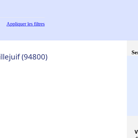
Appliquer
les filtres
Se
lejuif (94800)
V