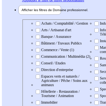
Appliquer
le filtre de durée hebdomadaire
Afficher les filtres de
Domaine pro
fessionnel
Domaine professionel
Achats / Comptabilité / Gestion
Indu
Arts / Artisanat d'art
Info
Tél
Banque / Assurance
Inst
Bâtiment / Travaux Publics
Mark
Commerce / Vente (1)
com
Communication / Multimédia (2)
Res
Conseil / Etudes
San
Direction d'entreprise
Secr
Espaces verts et naturels /
Serv
Agriculture / Pêche / Soins aux
coll
animaux
Spe
Hôtellerie - Restauration /
Tourisme / Animation
Spo
Immobilier
Tran