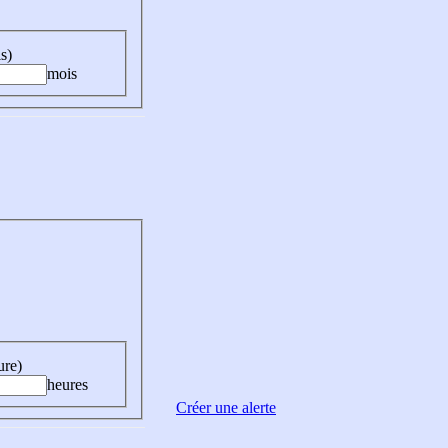
s)
mois
ure)
heures
Créer une alerte