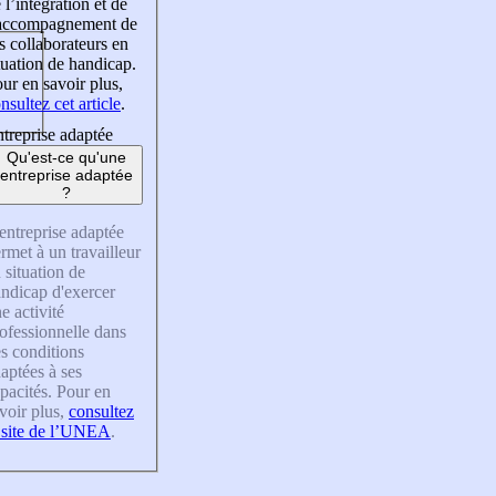
 l’intégration et de
’accompagnement de
s collaborateurs en
tuation de handicap.
ur en savoir plus,
nsultez cet article
.
treprise adaptée
Qu'est-ce qu'une
entreprise adaptée
?
entreprise adaptée
rmet à un travailleur
 situation de
ndicap d'exercer
e activité
ofessionnelle dans
s conditions
aptées à ses
pacités. Pour en
voir plus,
consultez
 site de l’UNEA
.