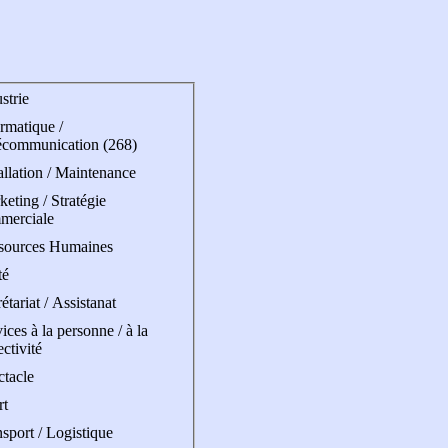
strie
rmatique /
écommunication (268)
allation / Maintenance
eting / Stratégie
merciale
sources Humaines
té
étariat / Assistanat
ices à la personne / à la
ectivité
ctacle
rt
sport / Logistique