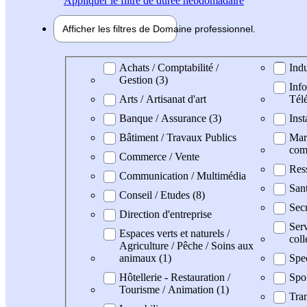
Appliquer
le filtre de durée hebdomadaire
Afficher les filtres de
Domaine pro
fessionnel
Domaine professionel
Achats / Comptabilité /
Indu
Gestion (3)
Info
Arts / Artisanat d'art
Tél
Banque / Assurance (3)
Inst
Bâtiment / Travaux Publics
Mark
com
Commerce / Vente
Res
Communication / Multimédia
San
Conseil / Etudes (8)
Secr
Direction d'entreprise
Serv
Espaces verts et naturels /
coll
Agriculture / Pêche / Soins aux
animaux (1)
Spe
Hôtellerie - Restauration /
Spo
Tourisme / Animation (1)
Tran