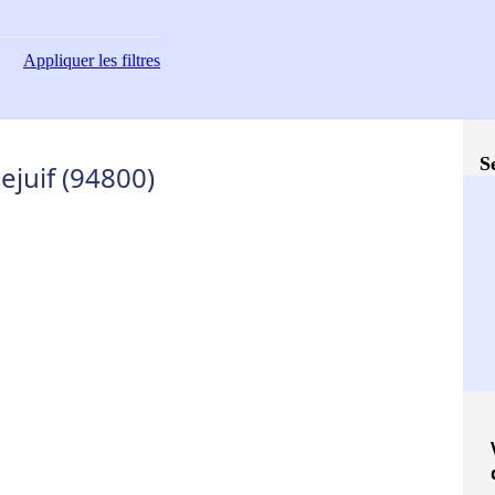
Appliquer
les filtres
S
lejuif (94800)