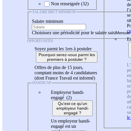
Non renseignée (32)
de
l
SALAIRE BRUT MINIMUM
se
si
Salaire minimum
Po
co
Choisissez une périodicité pour le salaire saisi
En
OPPORTUNITÉS
Soyez parmi les 1ers à postuler
Pourquoi serez-vous parmi les
premiers à postuler ?
L'
Offres de plus de 15 jours,
pe
comptant moins de 4 candidatures
en
(dont France Travail est informé)
ha
HANDICAP
un
pr
Employeur handi-
de
engagé (2)
ad
Qu'est-ce qu'un
ca
employeur handi-
sa
engagé ?
le
Un employeur handi-
engagé est un