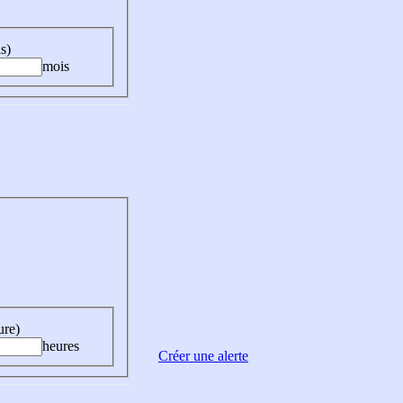
s)
mois
ure)
heures
Créer une alerte