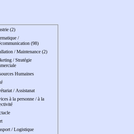
strie (2)
rmatique /
écommunication (98)
allation / Maintenance (2)
eting / Stratégie
merciale
sources Humaines
té
étariat / Assistanat
ices à la personne / à la
ectivité
ctacle
rt
sport / Logistique