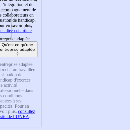
 l’intégration et de
’accompagnement de
s collaborateurs en
tuation de handicap.
ur en savoir plus,
nsultez cet article
.
treprise adaptée
Qu'est-ce qu'une
entreprise adaptée
?
entreprise adaptée
rmet à un travailleur
 situation de
ndicap d'exercer
e activité
ofessionnelle dans
s conditions
aptées à ses
pacités. Pour en
voir plus,
consultez
 site de l’UNEA
.