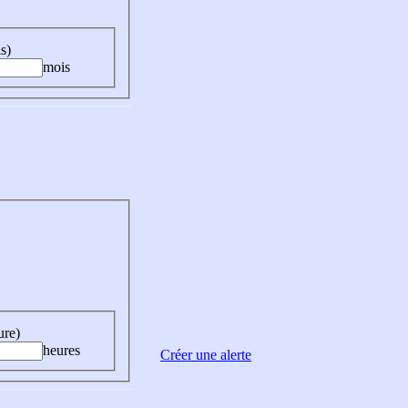
s)
mois
ure)
heures
Créer une alerte