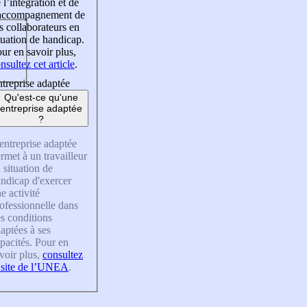
 l’intégration et de
’accompagnement de
s collaborateurs en
tuation de handicap.
ur en savoir plus,
nsultez cet article
.
treprise adaptée
Qu'est-ce qu'une
entreprise adaptée
?
entreprise adaptée
rmet à un travailleur
 situation de
ndicap d'exercer
e activité
ofessionnelle dans
s conditions
aptées à ses
pacités. Pour en
voir plus,
consultez
 site de l’UNEA
.