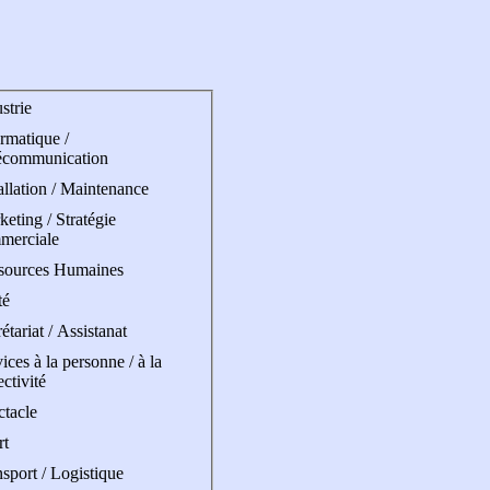
strie
rmatique /
écommunication
allation / Maintenance
eting / Stratégie
merciale
sources Humaines
té
étariat / Assistanat
ices à la personne / à la
ectivité
ctacle
rt
sport / Logistique