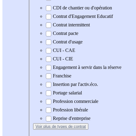
CDI de chantier ou d'opération
Contrat d'Engagement Educatif
Contrat intermittent
Contrat pacte
Contrat d'usage
CUI - CAE
CUI - CIE
Engagement à servir dans la réserve
Franchise
Insertion par l'activ.éco.
Portage salarial
Profession commerciale
Profession libérale
Reprise d'entreprise
Voir plus
de types de contrat