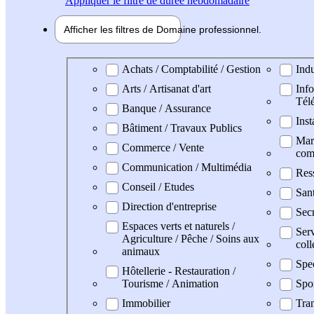
Appliquer
le filtre de durée hebdomadaire
Afficher les filtres de
Domaine pro
fessionnel
Domaine professionel
Achats / Comptabilité / Gestion
Indu
Arts / Artisanat d'art
Info
Tél
Banque / Assurance
Inst
Bâtiment / Travaux Publics
Mark
Commerce / Vente
com
Communication / Multimédia
Res
Conseil / Etudes
San
Direction d'entreprise
Secr
Espaces verts et naturels /
Serv
Agriculture / Pêche / Soins aux
coll
animaux
Spe
Hôtellerie - Restauration /
Tourisme / Animation
Spo
Immobilier
Tran