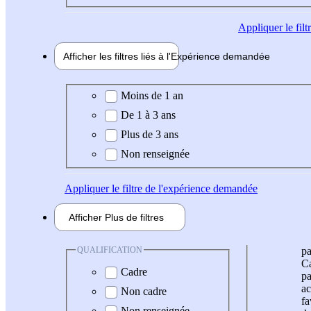
Appliquer
le fil
Afficher les filtres liés à l'
Expérience
demandée
Expérience demandée
Moins de 1 an
De 1 à 3 ans
Plus de 3 ans
Non renseignée
Appliquer
le filtre de l'expérience demandée
Afficher
Plus de
filtres
QUALIFICATION
pa
Ca
Cadre
pa
ac
Non cadre
fa
Non renseignée