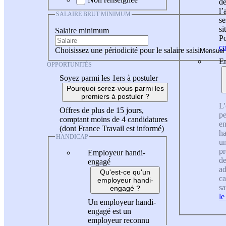
de
l
SALAIRE BRUT MINIMUM
se
si
Salaire minimum
Po
co
Choisissez une périodicité pour le salaire saisi
En
OPPORTUNITÉS
Soyez parmi les 1ers à postuler
Pourquoi serez-vous parmi les
premiers à postuler ?
L'
Offres de plus de 15 jours,
pe
comptant moins de 4 candidatures
en
(dont France Travail est informé)
ha
HANDICAP
un
pr
Employeur handi-
de
engagé
ad
Qu'est-ce qu'un
ca
employeur handi-
sa
engagé ?
le
Un employeur handi-
engagé est un
employeur reconnu