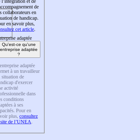
 l’intégration et de
’accompagnement de
s collaborateurs en
tuation de handicap.
ur en savoir plus,
nsultez cet article
.
treprise adaptée
Qu'est-ce qu'une
entreprise adaptée
?
entreprise adaptée
rmet à un travailleur
 situation de
ndicap d'exercer
e activité
ofessionnelle dans
s conditions
aptées à ses
pacités. Pour en
voir plus,
consultez
 site de l’UNEA
.