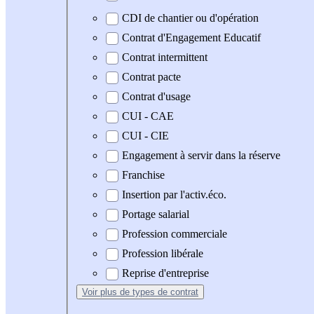
CDI de chantier ou d'opération
Contrat d'Engagement Educatif
Contrat intermittent
Contrat pacte
Contrat d'usage
CUI - CAE
CUI - CIE
Engagement à servir dans la réserve
Franchise
Insertion par l'activ.éco.
Portage salarial
Profession commerciale
Profession libérale
Reprise d'entreprise
Voir plus
de types de contrat