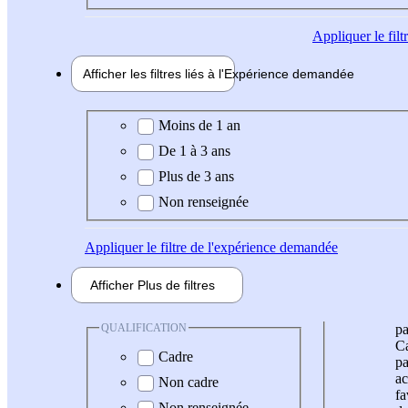
Appliquer
le fil
Afficher les filtres liés à l'
Expérience
demandée
Expérience demandée
Moins de 1 an
De 1 à 3 ans
Plus de 3 ans
Non renseignée
Appliquer
le filtre de l'expérience demandée
Afficher
Plus de
filtres
QUALIFICATION
pa
Ca
Cadre
pa
ac
Non cadre
fa
Non renseignée