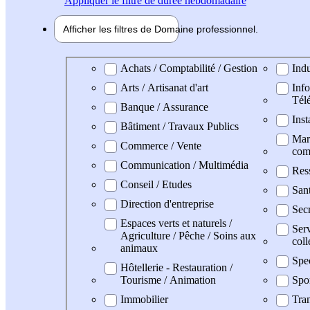
Appliquer
le filtre de durée hebdomadaire
Afficher les filtres de
Domaine pro
fessionnel
Domaine professionel
Achats / Comptabilité / Gestion
Indu
Arts / Artisanat d'art
Info
Tél
Banque / Assurance
Inst
Bâtiment / Travaux Publics
Mark
Commerce / Vente
com
Communication / Multimédia
Res
Conseil / Etudes
San
Direction d'entreprise
Secr
Espaces verts et naturels /
Serv
Agriculture / Pêche / Soins aux
coll
animaux
Spe
Hôtellerie - Restauration /
Tourisme / Animation
Spo
Immobilier
Tran