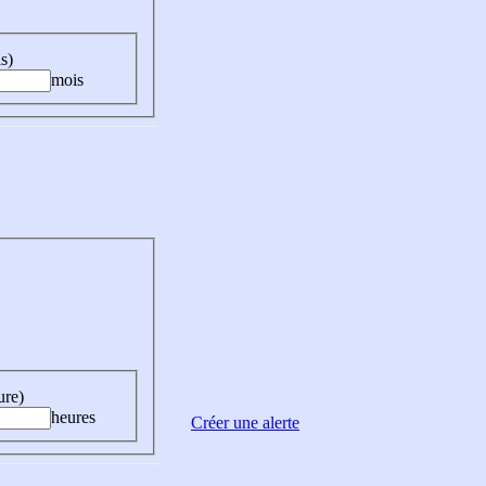
s)
mois
ure)
heures
Créer une alerte