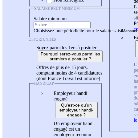
de
l
SALAIRE BRUT MINIMUM
se
si
Salaire minimum
Po
co
Choisissez une périodicité pour le salaire saisi
En
OPPORTUNITÉS
Soyez parmi les 1ers à postuler
Pourquoi serez-vous parmi les
premiers à postuler ?
L'
Offres de plus de 15 jours,
pe
comptant moins de 4 candidatures
en
(dont France Travail est informé)
ha
HANDICAP
un
pr
Employeur handi-
de
engagé
ad
Qu'est-ce qu'un
ca
employeur handi-
sa
engagé ?
le
Un employeur handi-
engagé est un
employeur reconnu