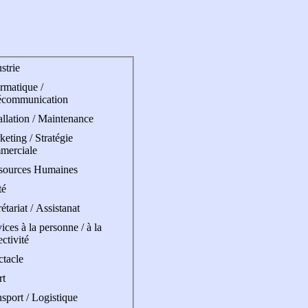
strie
rmatique /
écommunication
allation / Maintenance
eting / Stratégie
merciale
sources Humaines
té
étariat / Assistanat
ices à la personne / à la
ectivité
ctacle
rt
sport / Logistique