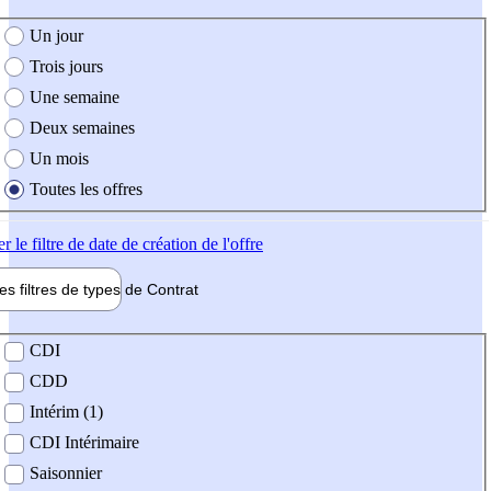
e création de l'offre
Un jour
Trois jours
Une semaine
Deux semaines
Un mois
Toutes les offres
er
le filtre de date de création de l'offre
les filtres de types de
Contrat
de contrat
CDI
CDD
Intérim (1)
CDI Intérimaire
Saisonnier