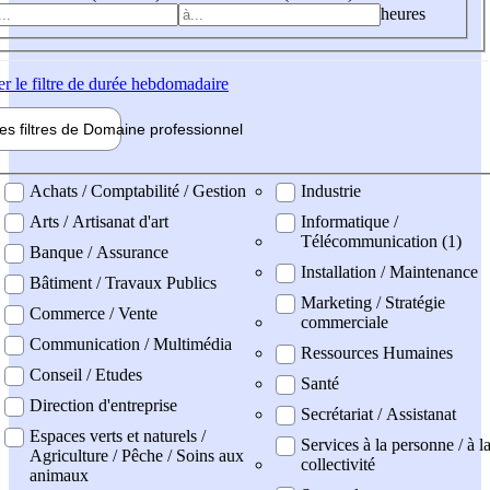
heures
er
le filtre de durée hebdomadaire
les filtres de
Domaine pro
fessionnel
ne professionel
Achats / Comptabilité / Gestion
Industrie
Arts / Artisanat d'art
Informatique /
Télécommunication (1)
Banque / Assurance
Installation / Maintenance
Bâtiment / Travaux Publics
Marketing / Stratégie
Commerce / Vente
commerciale
Communication / Multimédia
Ressources Humaines
Conseil / Etudes
Santé
Direction d'entreprise
Secrétariat / Assistanat
Espaces verts et naturels /
Services à la personne / à l
Agriculture / Pêche / Soins aux
collectivité
animaux