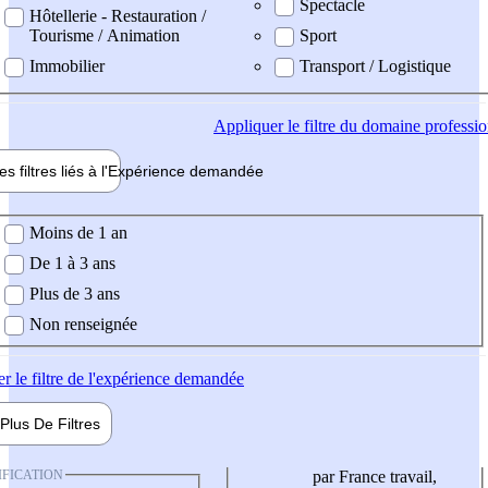
Spectacle
Hôtellerie - Restauration /
Tourisme / Animation
Sport
Immobilier
Transport / Logistique
Appliquer
le filtre du domaine professi
es filtres liés à l'
Expérience
demandée
ience demandée
Moins de 1 an
De 1 à 3 ans
Plus de 3 ans
Non renseignée
er
le filtre de l'expérience demandée
Plus De
Filtres
IFICATION
par France travail,