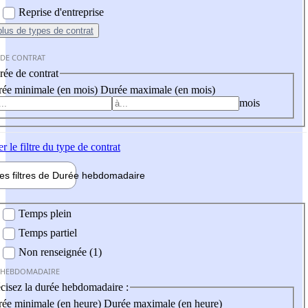
Reprise d'entreprise
plus
de types de contrat
 DE CONTRAT
ée de contrat
ée minimale (en mois)
Durée maximale (en mois)
mois
er
le filtre du type de contrat
les filtres de
Durée hebdo
madaire
 hebdomadaire
Temps plein
Temps partiel
Non renseignée (1)
 HEBDOMADAIRE
cisez la durée hebdomadaire :
ée minimale (en heure)
Durée maximale (en heure)