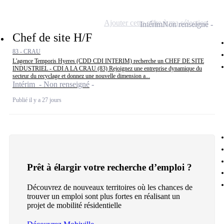
Ajouter cette offre à ma sélection
Intérim
Non renseigné
Chef de site H/F
83 - CRAU
L'agence Temporis Hyeres (CDD CDI INTERIM) recherche un CHEF DE SITE
INDUSTRIEL - CDI A LA CRAU (83) Rejoignez une entreprise dynamique du
secteur du recyclage et donnez une nouvelle dimension a...
Intérim - Non renseigné
Publié il y a 27 jours
Prêt à élargir votre recherche d’emploi ?
Découvrez de nouveaux territoires où les chances de
trouver un emploi sont plus fortes en réalisant un
projet de mobilité résidentielle