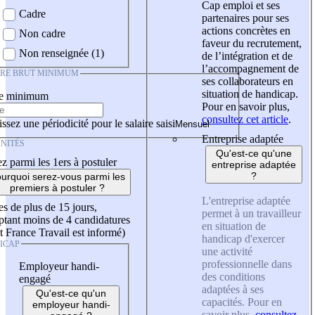
Cap emploi et ses
Cadre
partenaires pour ses
actions concrètes en
Non cadre
faveur du recrutement,
Non renseignée (1)
de l’intégration et de
l’accompagnement de
IRE BRUT MINIMUM
ses collaborateurs en
situation de handicap.
re minimum
Pour en savoir plus,
consultez cet article
.
ssez une périodicité pour le salaire saisi
Entreprise adaptée
NITÉS
Qu'est-ce qu'une
z parmi les 1ers à postuler
entreprise adaptée
?
urquoi serez-vous parmi les
premiers à postuler ?
L'entreprise adaptée
es de plus de 15 jours,
permet à un travailleur
tant moins de 4 candidatures
en situation de
t France Travail est informé)
handicap d'exercer
ICAP
une activité
professionnelle dans
Employeur handi-
des conditions
engagé
adaptées à ses
Qu'est-ce qu'un
capacités. Pour en
employeur handi-
savoir plus,
consultez