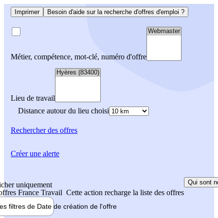
Imprimer
Besoin d'aide sur la recherche d'offres d'emploi ?
Métier, compétence, mot-clé, numéro d'offre
Lieu de travail
Distance autour du lieu choisi
Rechercher
des offres
Créer une alerte
Qui sont n
icher uniquement
 offres France Travail
Cette action recharge la liste des offres
les filtres de
Date de création
de l'offre